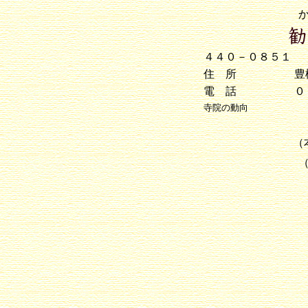
４４０－０８５１
住 所
豊
電 話
０
寺院の動向
（