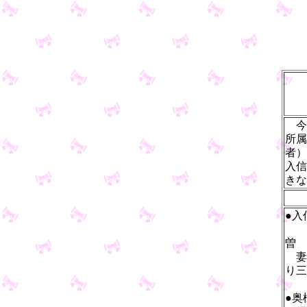
今
所属
者）
入信
きな
●入
曽
妻
り三
●奥