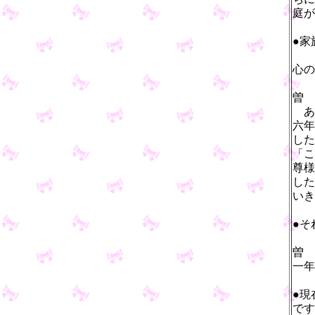
庭が
●家
心の
曽
あ
六年
した
「こ
尊様
した
いき
●そ
曽
一年
●現
です