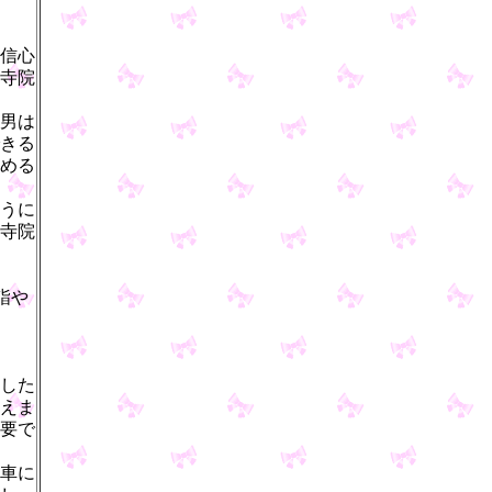
信心
寺院
男は
きる
める
うに
寺院
詣や
した
えま
要で
車に