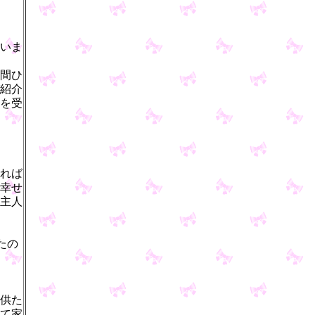
いま
間ひ
紹介
を受
れば
幸せ
主人
たの
供た
て家