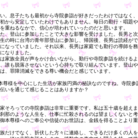
い。息子たちも最初から寺院参詣が好きだったわけではなく、
初から安定していたわけでもありません。毎日の勤行・唱題や
を重ねるなかで、信心が培われていったのだと思います。
た、登山に参加したことで大きな影響を受けました。長男と次
生の時に台湾の青年部登山に参加し、帰国後、長男は読経がで
になっていました。それ以来、長男は家庭でも勤行の導師を務
になりました。
は家族全員が声をかけ合いながら、勤行や寺院参詣を続けるよ
、誰も脱落させないという心持ちで取り組んでいます。登山や
は、罪障消滅をできる尊い機会だと感じています。
本尊様を中心にした生活が家族円満の秘訣なのですね。寺院参
伝いを通じて感じることはありますか？
家そろっての寺院参詣は非常に重要です。私は五十歳を超えま
刹那のような人生を、仕事に忙殺されるのは望ましくないと考
御本尊様へのご奉公や信徒のお世話は、金銭を得ることより重
族だけでなく、折伏した方々に連絡し、できるだけ多くの人を