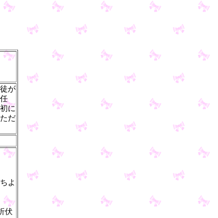
徒が
任
初に
ただ
ちよ
折伏