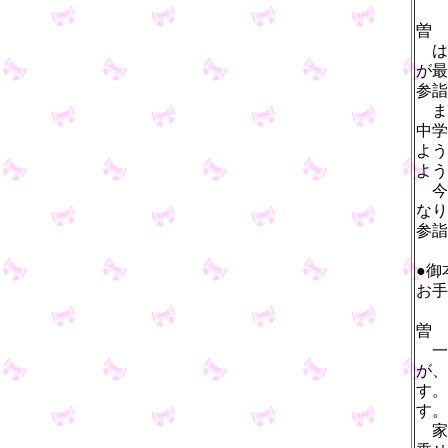
曽
は
が最
参詣
ま
中学
よう
よう
今
なり
参詣
●御
お手
曽
一
が、
す。
す。
家