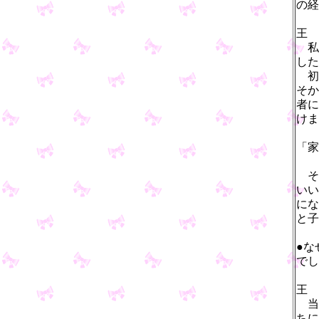
の経
王
私
した
初
そか
者に
けま
「家
そ
いい
にな
と子
●な
でし
王
当
ちに