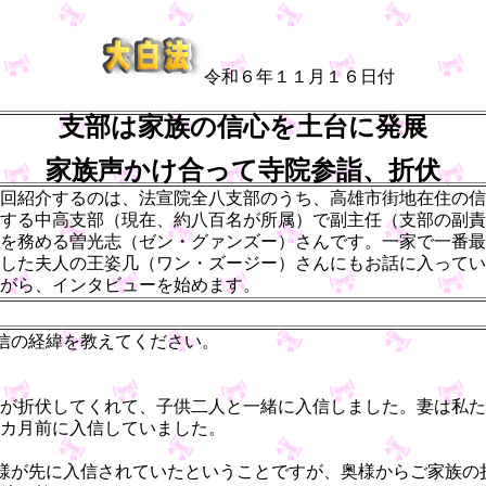
令和６年１１月１６日付
支部は家族の信心を土台に発展
家族声かけ合って寺院参詣、折伏
回紹介するのは、法宣院全八支部のうち、高雄市街地在住の信
する中高支部（現在、約八百名が所属）で副主任（支部の副責
を務める曽光志（ゼン・グァンズー）さんです。一家で一番最
した夫人の王姿几（ワン・ズージー）さんにもお話に入ってい
がら、インタビューを始めます。
信の経緯を教えてください。
が折伏してくれて、子供二人と一緒に入信しました。妻は私た
カ月前に入信していました。
様が先に入信されていたということですが、奥様からご家族の