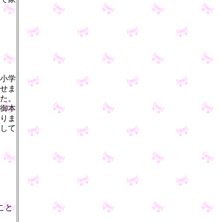
小学
せま
た。
御本
りま
して
こと