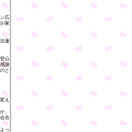
ン広
が家
法蓮
登山
感謝
のと
変え
か、
会合
よっ