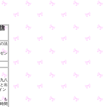
信
の法
ゼン
九八
と出
イン
、も
時間