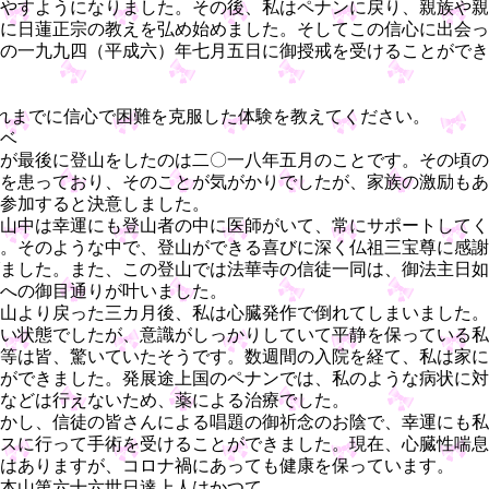
やすようになりました。その後、私はペナンに戻り、親族や親
に日蓮正宗の教えを弘め始めました。そしてこの信心に出会っ
の一九九四（平成六）年七月五日に御授戒を受けることができ
れまでに信心で困難を克服した体験を教えてください。
ベ
が最後に登山をしたのは二〇一八年五月のことです。その頃の
を患っており、そのことが気がかりでしたが、家族の激励もあ
参加すると決意しました。
山中は幸運にも登山者の中に医師がいて、常にサポートしてく
。そのような中で、登山ができる喜びに深く仏祖三宝尊に感謝
ました。また、この登山では法華寺の信徒一同は、御法主日如
への御目通りが叶いました。
山より戻った三カ月後、私は心臓発作で倒れてしまいました。
い状態でしたが、意識がしっかりしていて平静を保っている私
等は皆、驚いていたそうです。数週間の入院を経て、私は家に
ができました。発展途上国のペナンでは、私のような病状に対
などは行えないため、薬による治療でした。
かし、信徒の皆さんによる唱題の御祈念のお陰で、幸運にも私
スに行って手術を受けることができました。現在、心臓性喘息
はありますが、コロナ禍にあっても健康を保っています。
本山第六十六世日達上人はかつて、