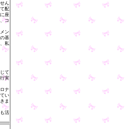
せん
て配
に座
、コ
メン
の基
、私
じて
行実
ロナ
てい
きま
も活