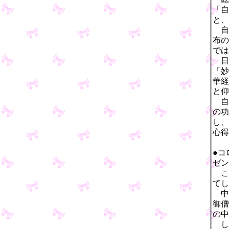
「自
と、
自
布の
では
日
「妙
華経
と仰
自
の功
し、
心得
●コ
ゼン
こ
てし
中
御僧
の中
し