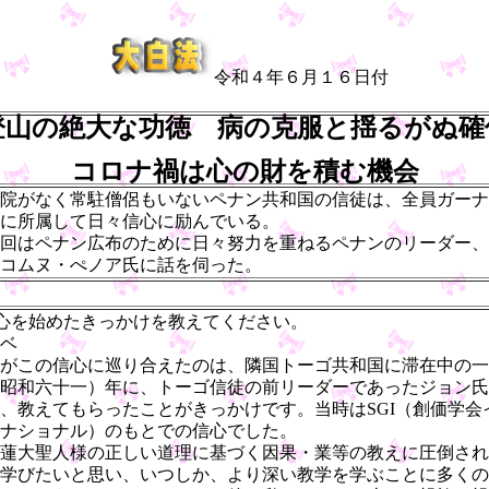
令和４年６月１６日付
登山の絶大な功徳 病の克服と揺るがぬ確
コロナ禍は心の財を積む機会
院がなく常駐僧侶もいないペナン共和国の信徒は、全員ガーナ
に所属して日々信心に励んでいる。
回はペナン広布のために日々努力を重ねるペナンのリーダー、
コムヌ・ぺノア氏に話を伺った。
心を始めたきっかけを教えてください。
ベ
がこの信心に巡り合えたのは、隣国トーゴ共和国に滞在中の一
昭和六十一）年に、トーゴ信徒の前リーダーであったジョン氏
、教えてもらったことがきっかけです。当時はSGI（創価学会
ナショナル）のもとでの信心でした。
蓮大聖人様の正しい道理に基づく因果・業等の教えに圧倒され
学びたいと思い、いつしか、より深い教学を学ぶことに多くの