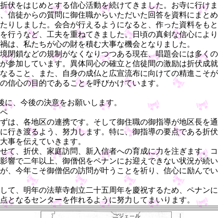
折伏をはじめとする信心活動を続けてきました。お寺に行けま
、信徒からの質問に御住職からいただいた回答を資料にまとめ
たりしました。会合が行えるようになると、作った資料をもと
を行うなど、工夫を重ねてきました。日頃の真剣な信心により
禍は、私たちが心の財を積む大事な機会となりました。
境閉鎖などの規制がなくなりつつある現在、唱題会には多くの
が参加しています。異体同心の確立と信徒間の激励は折伏成就
なること、また、自身の成仏と広宣流布に向けての精進こそが
の信心の目的であることを呼びかけています。
後に、今後の決意をお願いします。
ペ
ずは、各地区の連携です。そして御住職の御指導が地区長を通
に行き渡るよう、努力します。特に、御指導の要点である折伏
大事を伝えていきます。
せて、折伏、家庭訪問、新入信者への育成に力を注ぎます。コ
影響で二年以上、御僧侶をペナンにお迎えできない状況が続い
が、今年こそ御僧侶の訪問が叶うことを祈り、信心に励んでい
して、明年の法華寺創立二十五周年を慶祝するため、ペナンに
点となるセンターを作れるように努力してまいります。