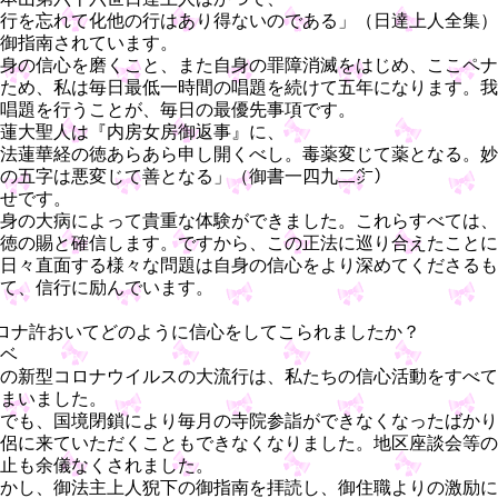
行を忘れて化他の行はあり得ないのである」（日達上人全集）
御指南されています。
身の信心を磨くこと、また自身の罪障消滅をはじめ、ここペナ
ため、私は毎日最低一時間の唱題を続けて五年になります。我
唱題を行うことが、毎日の最優先事項です。
蓮大聖人は『内房女房御返事』に、
法蓮華経の徳あらあら申し開くべし。毒薬変じて薬となる。妙
の五字は悪変じて善となる」（御書一四九二㌻）
せです。
身の大病によって貴重な体験ができました。これらすべては、
徳の賜と確信します。ですから、この正法に巡り合えたことに
日々直面する様々な問題は自身の信心をより深めてくださるも
て、信行に励んでいます。
ロナ許おいてどのように信心をしてこられましたか？
ベ
の新型コロナウイルスの大流行は、私たちの信心活動をすべて
まいました。
でも、国境閉鎖により毎月の寺院参詣ができなくなったばかり
侶に来ていただくこともできなくなりました。地区座談会等の
止も余儀なくされました。
かし、御法主上人猊下の御指南を拝読し、御住職よりの激励に