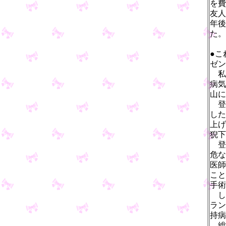
を費
友人
年後
た。
●こ
ゼン
私
病気
山に
登
した
上げ
猊下
登
危な
医師
こと
手術
し
ラン
持病
総