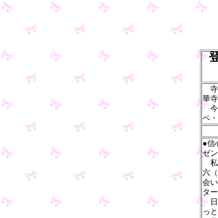
寺
華寺
今
ペ・
●信
ゼン
私
六（
会い
ター
日
っと