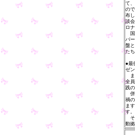
て、
ので
布し
談会
ロナ
国
バー
盤と
たち
●最
ゼン
ま
全員
践の
併
禍の
ます
す。
そ
動拠