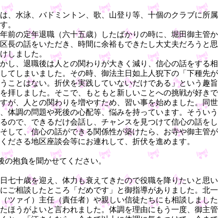
は、水泳、バドミントン、歌、山登り等、十個のクラブに所属
す。
年前の定年退職（六十五歳）したばかりの時に、堀田御主管か
区長の話をいただき、時間に余裕もできたし大丈夫だろうと思
けしました。
かし、退職後は人との関わりが大きく減り、信心の話をする相
してしまいました。その時、御法主日如上人猊下の「下種先が
うことはない。折伏を実践していないだけである」という趣旨
を拝しました。そこで、もともと新しいことへの挑戦が好きで
すが、人との関わりを増やすため、習い事を始めました。同世
、体調の問題や死後の心配等、悩みを持っています。そういう
るので、できるだけ会話し、チャンスを見つけて信心の話をし
そして、信心の話ができる関係性が築けたら、お寺や御主管が
くださる地区座談会等にお連れして、折伏を進めます。
後の抱負を聞かせてください。
日七十歳を迎え、体力も衰えてきたので役職を降りたいと思い
にご相談したところ「だめです」と御指導がありました。北一
（ツァイ）主任（責任者）や親しい信徒たちにも相談しました
たほうがよいと言われました。体調を理由にもう一度、御主管