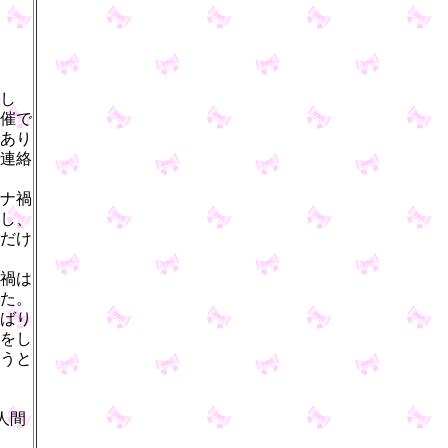
し
催で
あり
連絡
ナ禍
し、
だけ
禍は
た。
ばり
をし
うと
人間