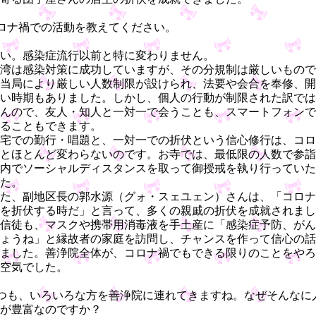
ロナ禍での活動を教えてください。
い。感染症流行以前と特に変わりません。
湾は感染対策に成功していますが、その分規制は厳しいもので
当局により厳しい人数制限が設けられ、法要や会合を奉修、開
い時期もありました。しかし、個人の行動が制限された訳では
んので、友人・知人と一対一で会うことも、スマートフォンで
ることもできます。
宅での勤行・唱題と、一対一での折伏という信心修行は、コロ
とほとんど変わらないのです。お寺では、最低限の人数で参詣
内でソーシャルディスタンスを取って御授戒を執り行っていた
た。
た、副地区長の郭水源（グォ・スェユェン）さんは、「コロナ
を折伏する時だ」と言って、多くの親戚の折伏を成就されまし
信徒も、マスクや携帯用消毒液を手土産に「感染症予防、がん
ょうね」と縁故者の家庭を訪問し、チャンスを作って信心の話
ました。善浄院全体が、コロナ禍でもできる限りのことをやろ
空気でした。
つも、いろいろな方を善浄院に連れてきますね。なぜそんなに
が豊富なのですか？