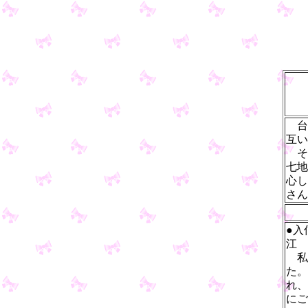
台
互い
そ
七地
心し
さん
●入
江
私
た。
れ、
にご