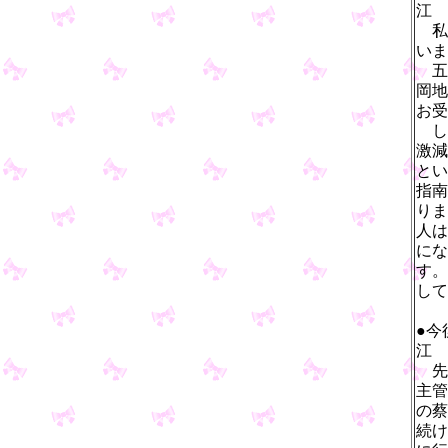
江
私
いま
五
岡地
お受
し
激減
とい
指南
りま
人は
にな
す。
して
●今
江
先
主管
の蔡
続け