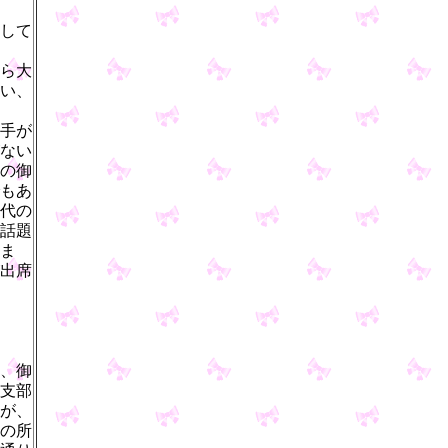
して
ら大
い、
手が
ない
の御
もあ
代の
話題
ま
出席
、御
支部
が、
の所