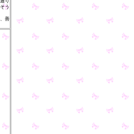
通り
そう
、善