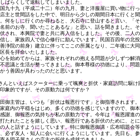
しばらくして退転してしまいました。
国九十九（平成二十二）年の九月、妻と洋服屋に買い物に行っ
店主と世間話をした中で、明日から少しの期間日本に行くと聞
。何をしに行くのか尋ねると、大石寺に登山すると言い、「そ
名前のお寺、聞いたことあるな」と思い、話を聞きました。そ
伏され、本興院で妻と共に再入信をしました。その後、二人の
信し、家族四人で信心修行に励んでいます。民国百四年の北投
善浄院の前身）建立に伴ってここの所属となり、二年後に大同
区長を拝命いたしました。
心を始めてからは、家族それぞれの抱える問題が少しずつ解消
不思議と生活が整ってきました。御本尊様の功徳により、問題
かう善因が具わったのだと思います。
さんといえばスクーターに乗って颯爽と折伏・家庭訪問に駆け
印象的ですが、その原動力は何ですか？
田御主管は、いつも「折伏は報恩行です」と御指導されます。
家庭内の平穏をはじめ、多くの功徳を感じていますので、御本
感謝、御報恩の気持ちが私の原動力です。今年は「報恩躍進の
打たれたことを嬉しく思い、報恩行である折伏のために、とに
の人と話すようにしています。特に御報恩御講・広布唱題会等
、必ず友人・知人に会いに行くようにしています。先日も、参
寄る団子屋さんの店主の折伏を成就できました。