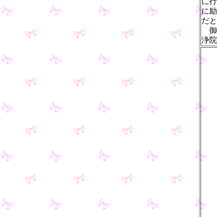
に行
に励
だと
御
浄院