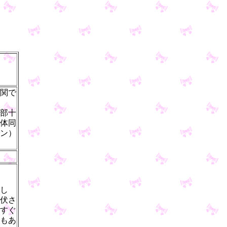
関で
部十
体同
ン）
し
伏さ
すぐ
もあ