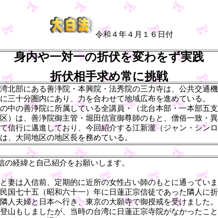
令和４年４月１６日付
身内や一対一の折伏を変わをず実践
折伏相手求め常に挑戦
湾北部にある善浄院・本興院・法秀院の三力寺は、公共交通機
に三十分圏内にあり、力を合わせて地域広布を進めている。
の中の善浄院に所属している全講員・（北台本部・一本部五支
区）は、善浄院御主管・堀田信宣御尊師のもと、僧俗一致・異
て信行に邁進しており、今回紹介する江新瀧（ジャン・シンロ
は、大同地区の地区長を務めている。
信の経緯と自己紹介をお願いします。
と妻は入信前、定期的に近所の女性占い師のもとに通っていま
民国七十五（昭和六十一）年に日蓮正宗信徒であった隣人に折
隣人夫婦と日本へ行き、東京の大願寺で御授戒を受けました。
登山もしましたが、当時の台湾に日蓮正宗寺院がなかったこと