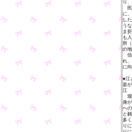
り、
民
に、
した
うな
ま折
も入
所（
の地
信
れ、
に向
●江
姿が
江
堀
身が
への
と銘
多く
りに
りに