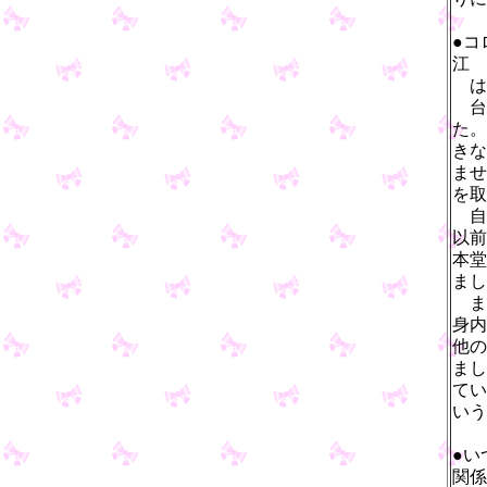
●コ
江
は
台
た。
きな
ませ
を取
自
以前
本堂
まし
ま
身内
他の
まし
てい
いう
●い
関係