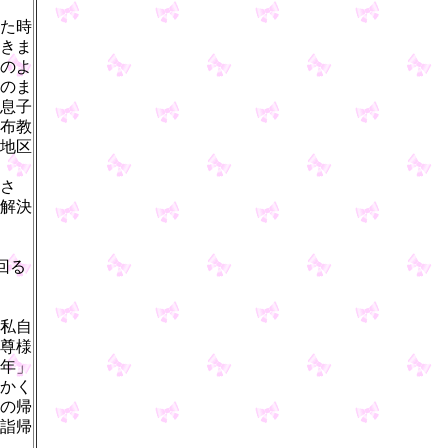
た時
きま
のよ
のま
息子
布教
地区
さ
解決
回る
私自
尊様
年」
かく
の帰
詣帰