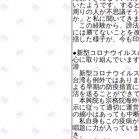
いたようです。する
周りの人が不思議そ
か」と私に聞いてき
この経験から、謗法
には勝てないことを
揺した様子が、今も
●新型コロナウイルス
心に取り組んでいま
游
新型コロナウイルス
台湾も例外ではあり
よる早期の防疫措置
活を送ることができ
本興院も宗務院海外
示に従って適切に運営
の縮小はあっても中
私自身もこの疫病が
唱題に力が入ってい
き、