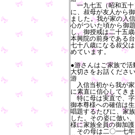
一九七五（昭和五十
に、叔母が友人から
ました。我が家の入
心がついた頃から御
し、御授戒は二十五歳
本興院の前身である台
七十八歳になる叔父は
めています。
●游さんはご家族で活
大切さをお話くださ
游
入信当初から我が家
に素直に信心してき
特に母は実直で、字
御本尊様への確信は
唱題するたびに、家
した。その姿に倣い、
様に家族全員の御加
その母は二〇一七年