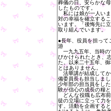
葬儀の日、安らかな母
したものです。
私には娘が一人いま
対の幸福を確立する
います。「後悔先に立
取り組んでいます。
●長年、役員を担って
游
一九九五年、当時の
びかけられたとき、
た。以来二十五年、御
とはありません。
法華講が結成してか
備委員長も担当しまし
少年部の担当員をし
験が信心の成長の糧
どんな役職も広布前
徒の立場に立って力
す。活動を企画する