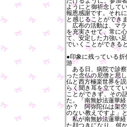
だけるように、参加
ようにと御祈念して
報恩感謝です。それ
と感じることができ
広布の活動は、マラ
を充実させて、常に
て、安定した力強い
でいくことができる
●印象に残っている折
游
ある日、病院で診察
った念仏の尼僧と思し
仏と西方極楽世界を
らく聞き耳を立てて
ことができず、その
た。「南無妙法蓮華
か？ 阿弥陀仏は架空
のない教えですよ」
私が南無妙法蓮華経
た顔つきになり、何