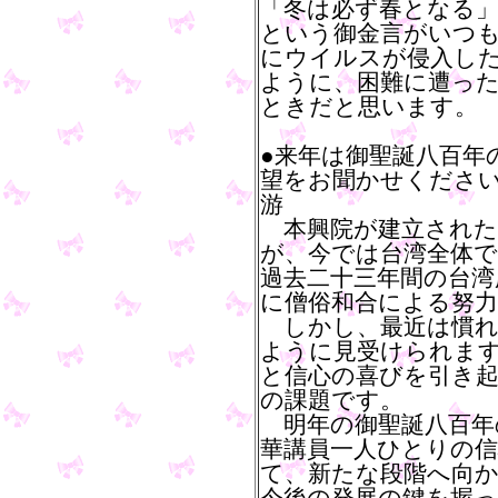
「冬は必ず春となる」
という御金言がいつ
にウイルスが侵入し
ように、困難に遭っ
ときだと思います。
●来年は御聖誕八百年
望をお聞かせくださ
游
本興院が建立された
が、今では台湾全体
過去二十三年間の台湾
に僧俗和合による努
しかし、最近は慣れ
ように見受けられま
と信心の喜びを引き
の課題です。
明年の御聖誕八百年
華講員一人ひとりの
て、新たな段階へ向