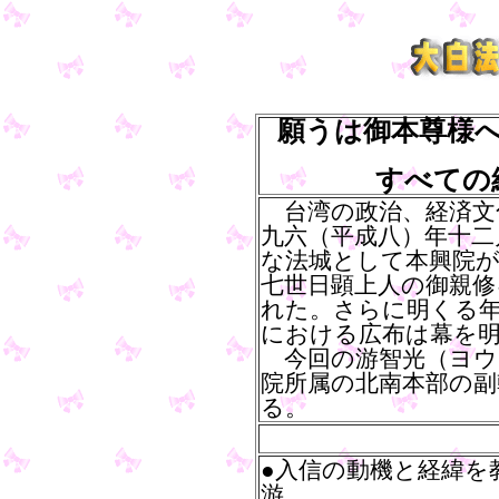
願うは御本尊様
すべての
台湾の政治、経済文
九六（平成八）年十二
な法城として本興院が
七世日顕上人の御親修
れた。さらに明くる
における広布は幕を
今回の游智光（ヨウ
院所属の北南本部の副
る。
●入信の動機と経緯を
游