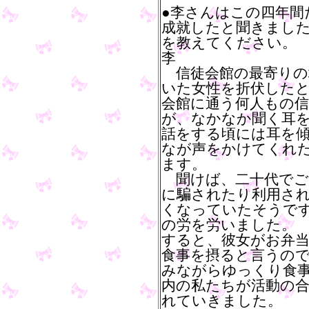
●李さんはこの四年間
成就したと聞きまし
を教えてください。
李
信徒会館の最寄りの
いた女性を折伏した
会館に通う何人もの
が、なかなか聞く耳
話をする頃には耳を
なが声をかけてくれ
ます。
聞けば、二十代でご
に騙されたり利用さ
くなっていたそうで
の労を労いました。
すると、彼女がお弁
食事を摂ると言うの
みながらゆっくり食
内の私たちが活動の
れていきました。