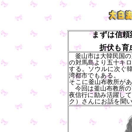
まずは信頼
折伏も育
釜山市は大韓民国の
の対馬島より五十キ
する。ソウルに次ぐ
湾都市でもある。
そこに釜山布教所が
今回は釜山布教所の
夜信行に励み活躍し
ク）さんにお話を聞