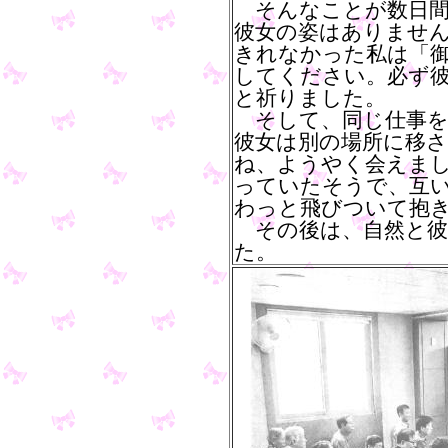
そんなことが数日間
彼女の姿はありませ
きれなかった私は「
してください。必ず
と祈りました。
そして、同じ仕事を
彼女は別の場所に移
ね、ようやく会えま
っていたそうで、互
わっと飛びついて抱
その後は、自然と彼
た。