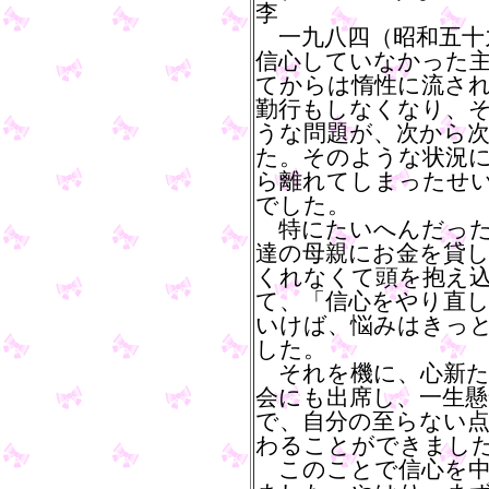
李
一九八四（昭和五十
信心していなかった
てからは惰性に流さ
勤行もしなくなり、
うな問題が、次から
た。そのような状況
ら離れてしまったせ
でした。
特にたいへんだった
達の母親にお金を貸
くれなくて頭を抱え
て、「信心をやり直
いけば、悩みはきっ
した。
それを機に、心新た
会にも出席し、一生
で、自分の至らない
わることができまし
このことで信心を中