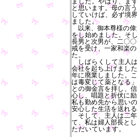
ました。やはり、ま
と思います。母の言
していけば、必ず境
ました。
以来、御本尊様の偉
をし始めました。そ
長男と次男が、二〇〇
戒を受け、一家和楽
た。
しばらくして主人は
会社を起ち上げました
年に廃業しました。こ
は毒変じて薬となる」
との御金言を拝し、
心し、唱題と折伏に
私も勤め先から思い
安心した生活を送れ
そして、主人は二年
て、私は婦人部長と
ただいています。