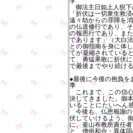
李
御法主日如上人猊下
「折伏は一切衆生救済
遠々劫からの罪障を
の仏道修行であり、
の報恩行であり、ま
であります」（大白法
との御指南を身に体
てが凝縮されている
て、勇猛果敢に折伏
で最後までやり続け
●最後に今後の抱負を
季
これまで、この信心
決してきました。御
いることにたいへん
今後も、仏恩報謝の
伏していけるよう、御
に、釜山布教所責任者
と、僧俗和合・異体同