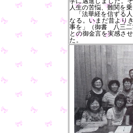
学に邁進しました。
人生の苦悩、難関を乗
「法華経を信ずる人
なる。いまだ昔より
事を」（御書 八三二
との御金言を実感さ
た。