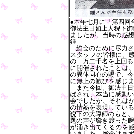
●本年七月に「第四回
御法主日如上人猊下御
ましたが、当時の感
鍾
総会のために尽力さ
スタッフの皆様に、
の一万二千名を上回る
に開催されたことは、
の異体同心の賜で、
に無上の歓びを感じ
また今回、御法主日
ばされ、本当に感動
会でしたが、それは
の情熱を表現してい
猊下の大導師のもと、
題の声が響き渡った
が涌き出てくるのを
いました。総会はま