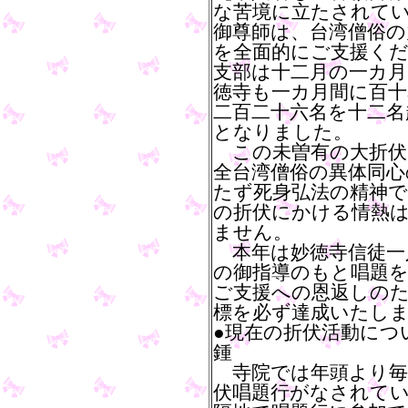
な苦境に立たされてい
御尊師は、台湾僧俗の
を全面的にご支援く
支部は十二月の一カ月
徳寺も一カ月間に百十
二百二十六名を十二名
となりました。
この未曽有の大折伏
全台湾僧俗の異体同心
たず死身弘法の精神で
の折伏にかける情熱
ません。
本年は妙徳寺信徒一
の御指導のもと唱題を
ご支援への恩返しの
標を必ず達成いたし
●現在の折伏活動につ
鍾
寺院では年頭より毎
伏唱題行がなされて