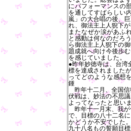
にパフォーマンスの
を通してすばらしい
嵐」の大合唱の後、
れ、御法主上人猊下
またなぜか涙があふ
と感動は何なのだろ
ら御法主上人猊下の御
題成就へ向け今後歩
を感じていました。
●昨年妙徳寺は、台湾
標を達成されました
ってどのような感想
鍾
昨年十二月、全国信
伏戦は、妙法の不思議
よってなったと思い
昨年十一月末、我が
で、目標の八十二名に
かどうか不安でした
九十八名もの誓願目