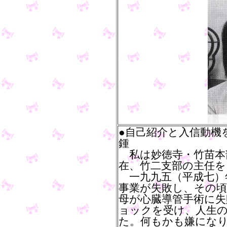
●自己紹介と入信動機
鍾
私は妙徳寺・竹苗本
在、竹二支部の主任を
一九九五（平成七）
事業が失敗し、その
母が心臓導管手術に
ョックを受け、人生
た。何もかも嫌にな