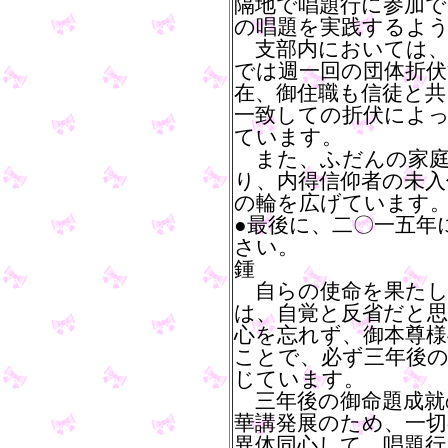
隔地で唱題行に参加で
の唱題を実践するよ
支部内においては、
では週一回の団体折
在、御住職も信徒と共
一致しての折伏によ
ています。
また、ふだんの家庭
り、内得信仰者の未入
の輪を広げています
●最後に、二〇一五年
さい。
鍾
自らの使命を果たし
は、自覚と反省だと
心を忘れず、御本尊
ことで、必ず三年後
じています。
三年後の御命題成就
華講発展のため、一切
異体同心して、唱題行