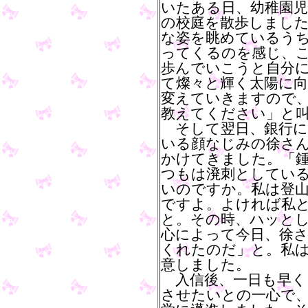
いたある日、幼稚園児
の校庭を散歩しまし
な姿を眺めているう
ってくるのを感じ、
歩んでいこうと自分
て燦々と輝く太陽に
変えていきますので
教えてください」と
そして翌日、銀行に
いる顔なじみの徐さ
かけてきました。「
つもは溌刺としてい
いのですか。私は登
ですよ。よければ私
と。その時、ハッと
心によって今日、徐
くれたのだ」と。私
意しました。
入信後、一日も早く
させたいとの一心で