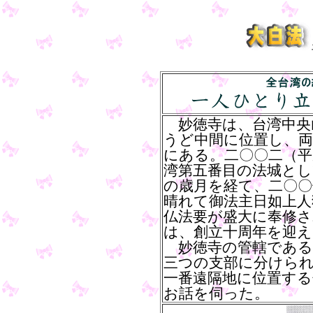
妙徳寺は、台湾中央
うど中間に位置し、両
にある。二〇〇二（平
湾第五番目の法城と
の歳月を経て、二〇〇
晴れて御法主日如上人
仏法要が盛大に奉修
は、創立十周年を迎え
妙徳寺の管轄である
三つの支部に分けら
一番遠隔地に位置する
お話を伺った。