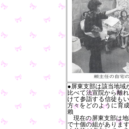
●屏東支部は該当地域
比べて法宣院から離
けて参詣する信徒も
方々をどのように育
賴
現在の屏東支部は地
で十個の組がありま