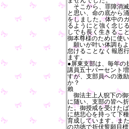
ませんでした。
そこから、罪障消滅
と思い、命の底から
をしました。体中の
るようにと強く念じ
しでも長く生きるこ
御本尊様のために使
願いが叶い体調もよ
怠けることなく報恩
ます。
●屏東支部は、毎年の
講員五十パーセント
すが、支部員への激
か？
賴
御法主上人猊下の御
に随い、支部の皆へ
た。御授戒を受けた
に慈悲心を持って下
育成しています。また
の功徳で折伏誓願目