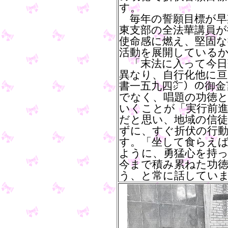
す。
毎年の誓願目標が早
東支部の全法華講員が
使命感に燃え、堅固
活動を展開している
「末法に入って今日
異なり、自行化他に亘
書一五九四㌻）の御金
でなく、唱題の功徳
いくことが「実行前
だと思い、地域の信
ずに、すぐ折伏の行
す。「坐して食らえ
ように、勇猛心を持
今まで積み累ねた功
う、と常に話してい