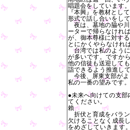
唱題会をしています
『本興』を教材として
形式で話し合いをし
夜は、墓地の脇や川
ーターで帰らなけれ
が、御本尊様に対す
とにかくやらなけれ
台湾では私のように
が多いです。ですか
他の信徒も送迎して
詣できるよう推進し
今後、屏東支部がよ
私の一番の望みです
●未来へ向けての支部
てください。
賴
折伏と育成をバラン
欠けることなく成長
をめざしていきます