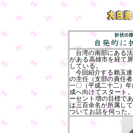
台湾の南部にある法
がある高雄市を経て屏
している。
今回紹介する賴玉連
の主任（支部の責任者
一〇（平成二十二）年
成へ向けてスタート
ーセント増の目標であ
は三百余名が所属し
ついてお話を伺った