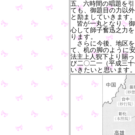
五、六時間の唱題を引
ても、御題目の力以
と励ましていきます
皆が一丸となり、御
心して師子奮迅之力
ります。
さらに今後、地区を
て、机の脚のように
法主上人猊下より賜っ
び二〇二一（平成三十
いきたいと思います