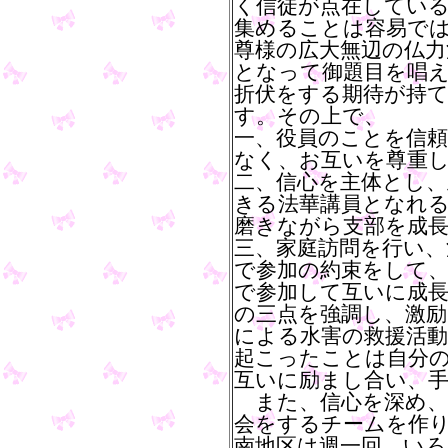
く信徒が点在してい
集めることは容易で
尊様の広大無辺の仏力
となって御題目を唱え
折伏をする期待が持
す。その上で、
一、役員のことを信
なく、お互いを尊重
二、信心を主体とし、
きる法華講員となれる
磨きながら支部を成
三、家庭訪問を行い、
で参加の約束をして、
で参加して互いに成
の三点を強調し、激
による水害の救援活
起こったことは自分
互いに励まし合い、
また、信心を深め、
会をするチームを作
南地区は週一回、い