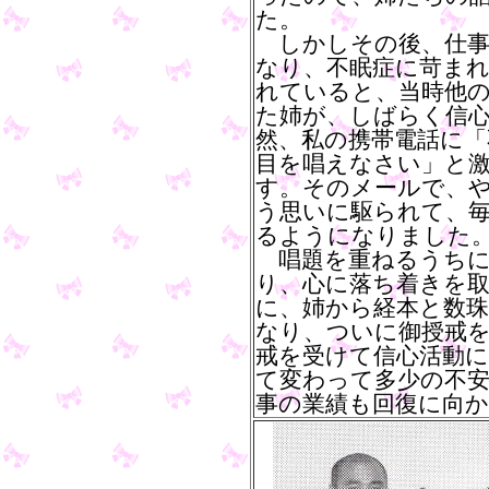
た。
しかしその後、仕事
なり、不眠症に苛ま
れていると、当時他
た姉が、しばらく信
然、私の携帯電話に「
目を唱えなさい」と
す。そのメールで、
う思いに駆られて、
るようになりました
唱題を重ねるうちに
り、心に落ち着きを
に、姉から経本と数
なり、ついに御授戒
戒を受けて信心活動
て変わって多少の不
事の業績も回復に向