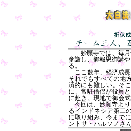
妙願寺では、毎月千
参詣し、御報恩御講や
る。
ここ数年、経済成長
それでもすべての地
済的にも難しい。そ
に、常駐僧侶が役員と
に赴き、現地で御会
今回は、妙願寺より
るインドネシア第二
に取り組み、今まで
ントサ・ハルソノさ