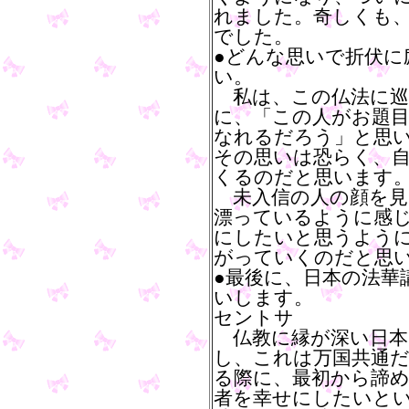
れました。奇しくも
でした。
●どんな思いで折伏に
い。
私は、この仏法に巡
に、「この人がお題
なれるだろう」と思
その思いは恐らく、
くるのだと思います
未入信の人の顔を見
漂っているように感
にしたいと思うよう
がっていくのだと思
●最後に、日本の法華
いします。
セントサ
仏教に縁が深い日本
し、これは万国共通
る際に、最初から諦
者を幸せにしたいと