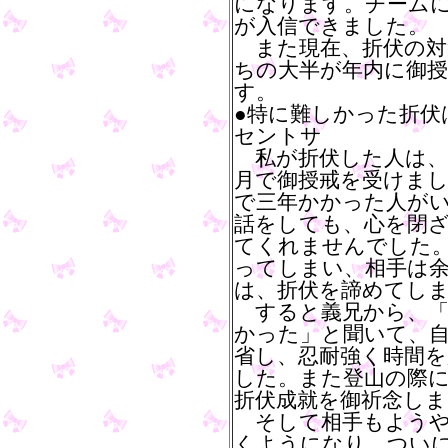
になります。チーム
が入信できました。
また現在、折伏の対
ちの大半が年内に御
す。
●特に難しかった折伏
セントサ
私が折伏した人は、
月で御授戒を受けま
で三年かかった人が
話をしても、心を閉
てくれませんでした
ってしまい、相手は
は、折伏を諦めてし
すると義兄から、「
かった」と聞いて、
省し、忍耐強く時間
した。また登山の際に
折伏成就を御祈念しま
そして相手もようや
くようになり、つい