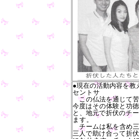
●現在の活動内容を教
セントサ
この仏法を通じて苦
今度はその体験と功
と、地元で折伏のチ
ます。
チームは私を含め三
三人で助け合って折