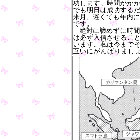
功します。時間がか
でも明日は成功する
来月、遅くても年内
です。
絶対に諦めずに時間
は必ず入信させるこ
います。私は今まで
互いにがんばりまし