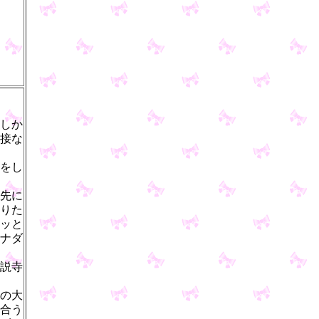
しか
接な
をし
先に
りた
ッと
ナダ
説寺
の大
合う