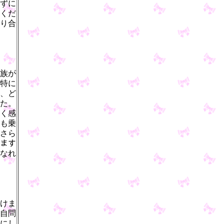
ずに
くだ
り合
族が
特に
、ど
た。
く感
も乗
さら
ます
なれ
けま
自問
にし