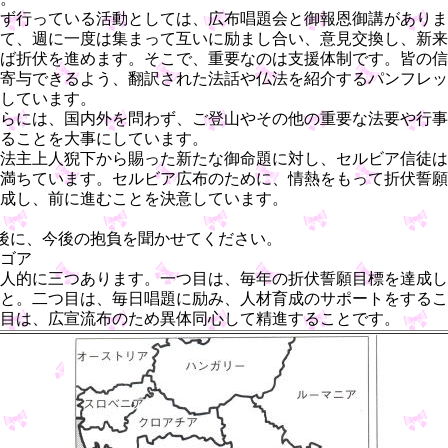
ず行っている活動としては、広布唱題会と御報恩御講がありま
て、週に一度は集まって互いに励まし合い、意見交換し、新来
ば折伏を進めます。そこで、重要なのは支援体制です。皆の信
寄与できるよう、翻訳された法話や仏法を紹介するパンフレッ
しています。
らには、国内外を問わず、ご登山やその他の重要な法要や行事
ることを大事にしています。
法主上人猊下から賜った新たな御命題に対し、セルビア信徒は
満ちています。セルビア広布のために、情熱をもって折伏誓願
成し、前に進むことを決意しています。
後に、今後の抱負を聞かせてください。
ゴア
人的に三つあります。一つ目は、毎年の折伏誓願目標を達成し
と。二つ目は、毎日唱題に励み、人材育成のサポートをするこ
目は、広宣流布のため異体同心して精進することです。