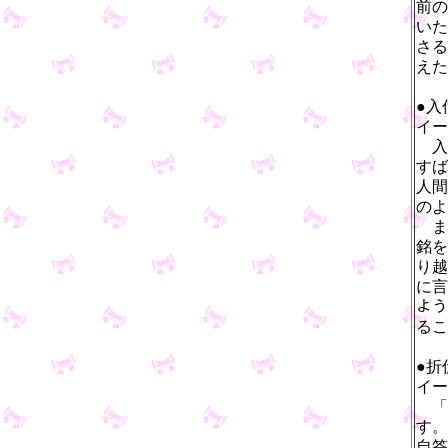
前の
いた
さる
えた
●入
イー
入
すば
人間
のよ
ま
銘を
り越
に言
よう
るこ
●折
イー
「
す。
自答