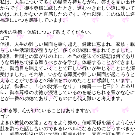
私は、人生について多くの疑問を持ちながら、答えを見い出せ
からです。御本尊様に縁したとき、進むべき正しい道に導いて
のはこれしかないと直感したのです。それ以降、この仏法に巡
福運にいつも感謝しています。
信後の功徳・体験について教えてください。
ゴア
信後、人生の難しい局面を乗り越え、健康に恵まれ、家族・親
らしい生活環境が整うなど、多くの功徳に包まれてきました。
関係、世間との繋がりの上に、本当の意味での慈悲は何であり
うな気持ちで振る舞うべきかを学び、体感することができまし
た、御題目を唱えていくことで正しい行いが生じることにも深
受けました。それ故、いかなる障魔や難しい局面が起ころうと
えることができるとの確信をつかめたことに感謝しています。
えば、御書に、「心の財第一なり」（御書一一七三㌻）とあり
に、御本尊様の功徳が浸透しているのを感じられる豊かな心に
とが一番の功徳であり、何ものにも代え難いと考えます。
伏する際、心がけていることはありますか。
ゴア
よき仏教徒の友達」となるよう努め、信頼関係を築くよう心が
肚を割った話し合いのできるレベルになるためにどうすべきか
し、相手の状況に応じて深い配慮を持ち、素直に話を聞くこと