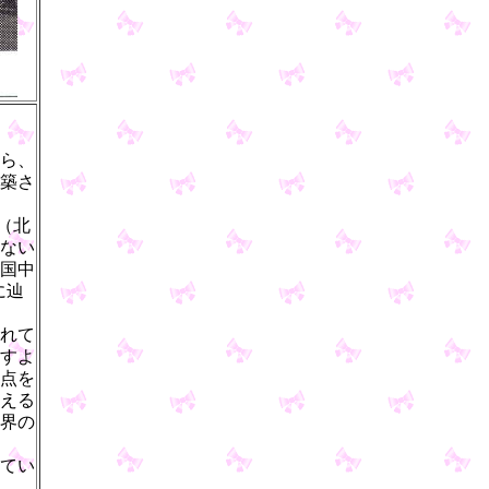
ら、
築さ
（北
ない
国中
に辿
れて
すよ
点を
える
界の
てい