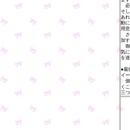
必
そし
あれ
動に
用意
さ
加す
御
気に
を達
●最
イー
個
くこ
三つ