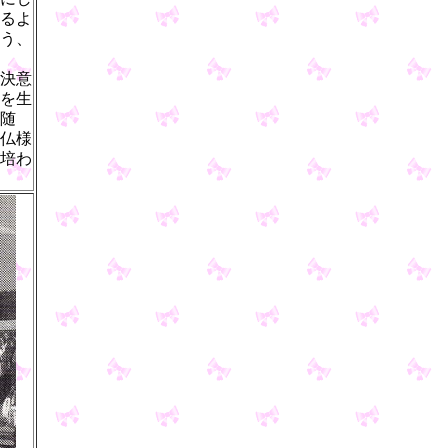
るよ
う、
決意
を生
随
仏様
培わ