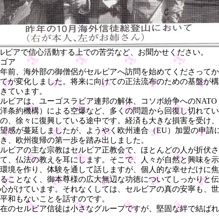
ルビアで信心活動する上での苦労など、お聞かせください。
ゴア
年前、海外部の御僧侶がセルビアへ訪問を始めてくださってか
てが変化しました。将来に向けての正法流布のための基盤が構
きています。
ビアは、ユーゴスラビア連邦の解体、コソボ紛争へのNATO
洋条約機構）による空爆など、多くの問題から回復し切れてい
の、徐々に復興している途中です。経済も大きな損害を受け、
望感が蔓延しましたが、ようやく欧州連合（EU）加盟の申請
き、欧州復帰の第一歩を踏み出しました。
ルビアの主な宗教はセルビア正教会で、ほとんどの人が折伏さ
て、仏法の教えを耳にします。そこで、人々が自然と興味を示
環境を作り、体験を通して話しますが、個人的な幸せだけに焦
ることなく、御本尊様の広大無辺な功徳についてしっかりと伝
心がけています。それなくしては、セルビアの真の安寧も、世
平和もないことを話すのです。
在のセルビア信徒は小さなグループですが、堅固な絆で結ばれ
。