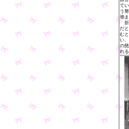
てい
う努
弛ま
折
だと
むと
い、
の慈
れる