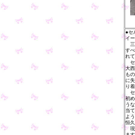
●セ
イー
三
すべ
れて
セル
大西
もの
に失
り着
セ
初め
うな
当て
よう
恒久
現
ます