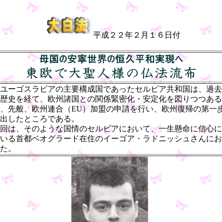
平成２２年２月１６日付
ユーゴスラビアの主要構成国であったセルビア共和国は、過去
歴史を経て、欧州諸国との関係緊密化・安定化を図りつつある
、先般、欧州連合（EU）加盟の申請を行い、欧州復帰の第一
出したところである。
回は、そのような国情のセルビアにおいて、一生懸命に信心に
いる首都ベオグラード在住のイーゴア・ラドニッシュさんにお
た。