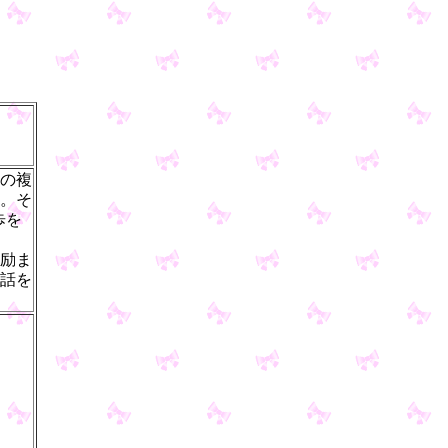
の複
。そ
歩を
励ま
話を