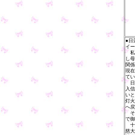
●日
イー
私
し母
関係
現在
てい
日
入信
いと
灯火
へ戻
そ
で御
十
慈大