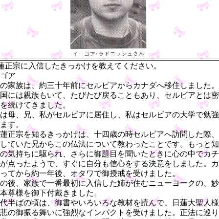
蓮正宗に入信したきっかけを教えてください。
ゴア
の家族は、約三十年前にセルビアからカナダへ移住しました。
国には親族もいて、たびたび戻ることもあり、セルビアとは密
を続けてきました。
は母、兄、私がセルビアに居住し、私はセルビアの大学で勉強
ます。
蓮正宗を知るきっかけは、十四歳の時セルビアへ訪問した際、
していた兄からこの仏法について教わったことです。もっと知
の気持ちに駆られ、さらに御題目を聞いたときに心の中でカチ
が点ったようで、すぐに自分も信心をする決意をしました。カ
ってから約一年後、オタワで御授戒を受けました。
の後、家族で一番最初に入信した姉が住むニューヨークの、妙
本尊様を御下付戴きました。
代半ばの頃は、御書やいろいろな教材を読んで、日蓮大聖人様
悲の御振る舞いに強烈なインパクトを受けました。正法に巡り