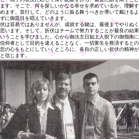
ます。そこで、何を探しいかなる幸せを求めているか、理解す
めます。並行して、どのように振る舞うべきか導いて戴けるよ
ずに御題目を唱えていきます。
伏は容易ではありませんが、成就する鍵は、最後までやりぬく
思います。そして、折伏はチームで努力することが最良の結果
いうことを学びました。心から御法主日如上人猊下の御指南に
信仰者として目的を違えることなく、一切衆生を救済するとの
悲の心をもとにしていくところに、各自の正しい折伏の精神が
と信じます。