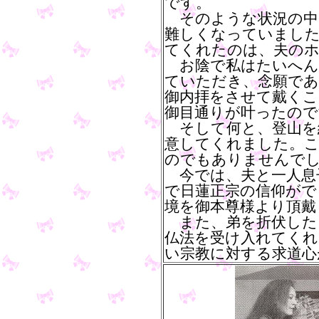
です。
そのような状況の中
難しくなっていました
てくれたのは、夫の
お陰で私はたいへん
ていただき、念願であ
御内拝をさせて戴くこ
御目通りが叶ったので
そして何と、登山を
意してくれました。こ
のでもありませんで
今では、夫と一人息
で日蓮正宗の信仰がで
境を御本尊様より頂戴
また、弟を折伏した
仏法を受け入れてくれ
い宗教に対する求道心