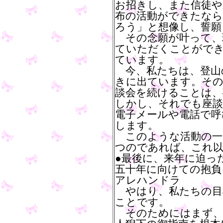
お招きし、また信徒や
布の活動ができたな
ろう」と想像し、誓願
その念願が叶って、
ていただくことがで
ています。
今、私たちは、登山
きに出ています。その
談会を続けることは、
しかし、それでも座談
電子メールや電話で呼
します。
このような活動の一
つのであれば、これ
●最後に、来年に迫っ
五十年に向けての抱負
アレハンドラ
やはり、私たちの目
ことです。
そのためにはまず、