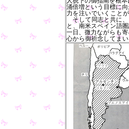
人猊下の御指南を根本
涌倍増という目標に向
力を注いでいくことが
そして同志と共に、
と、南米スペイン語圏
一日、微力ながらも寄
心から御祈念してまい