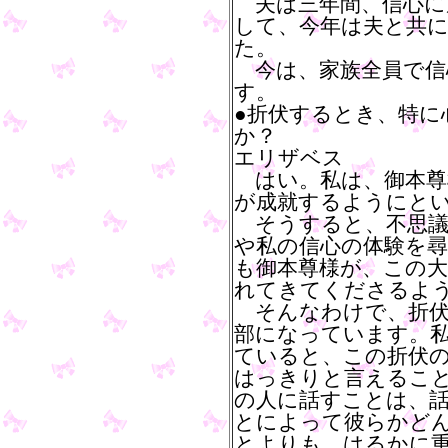
夫は三年間、信心に
して、今年は夫と共
た。
今は、家族全員で信
す。
●折伏するとき、特に
か？
エリザベス
はい。私は、御本尊
が成就するようにと
そうすると、不思議
や私の信心の体験を
も御本尊様が、この
れてきてくださるよ
そんなわけで、折伏
部になっています。
ていると、この折伏
はっきりと言えるこ
の人に話すことは、
とによって彼らかど
とよりも、はるかに