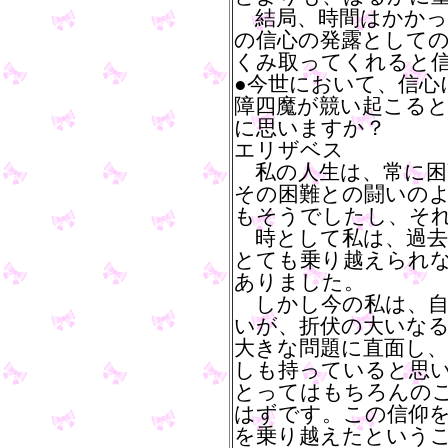
結局、時間はかかっ
の信心の発露として
くみ取ってくれると
●今世において、信心
障四魔が競い起こる
に思いますか？
エリザベス
私の人生は、常に困
その困難との闘いの
もそうでしたし、そ
時として私は、過去
とても乗り越えられ
ありました。
しかし今の私は、自
いが、折伏の大いな
大きな問題に直面し
しも持っていると思
とってはもちろんの
はずです。この信仰
を乗り越えたという