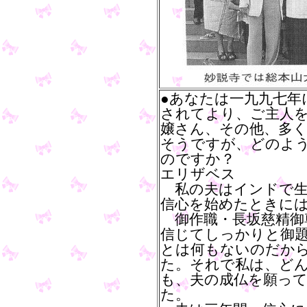
●あなたは一九九七年
されてより、ご主人
嬢さん、その他、多
そうですが、どのよ
のですか？
エリザベス
私の夫はインドで生
信心を始めたときに
御作職・長坂慈精御
信じてしっかりと御
とは何もないのだか
た。それで私は、ど
も、夫の成仏を願っ
た。