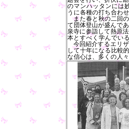
のマンハッタンには
うに各種の打ち合わ
また春と秋の二回の
て団体登山が盛んで
泉寺に参詣して熱原法
本とすべく学んでい
今回紹介するエリザ
して十年になる比較
な信心は、多くの人