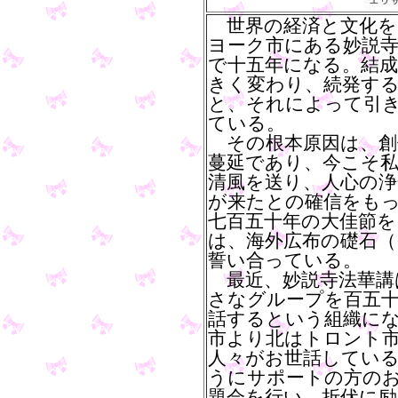
世界の経済と文化を
ヨーク市にある妙説
で十五年になる。結成
きく変わり、続発す
と、それによって引
ている。
その根本原因は、創
蔓延であり、今こそ
清風を送り、人心の浄
が来たとの確信をも
七百五十年の大佳節を
は、海外広布の礎石
誓い合っている。
最近、妙説寺法華講
さなグループを百五
話するという組織に
市より北はトロント
人々がお世話してい
うにサポートの方の
題会を行い、折伏に