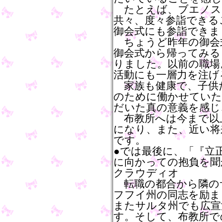
たとえば、ブエノス
共々、度々参詣できる
御会式にも参詣できま
ちょうど昨年の御会
御会式から帰ってみる
りました。以前の職場
活動にも一層力を注げ
家族も健康で、子供
のために働かせていた
だいた真の意義を感じ
布教所へは今まで以
になり、また、近い将
です。
●では最後に、「『立
に向かっての抱負を聞
クラウディオ
転職の都合から隣の
フフイ州の同志を励ま
またサルタ州でも広宣
す。そして、布教所で