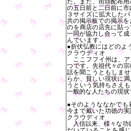
た。また、街頭配布用
の五日前と二日前に市
３サイズに拡大したパ
共の掲示板での掲示を
のを商店の店先に貼っ
一同が協力し合って成
んでいます。
●折伏弘教にはどのよ
クラウディオ
ここフフイ州は、ア
つです。先祖代々の宗
話を聞こうともしませ
らか、貧しい現状に満
うという気持ちさえも
一般的な人たちの現状
●そのようななかでも
今まで戴いた功徳の実
クラウディオ
入信以来、様々な功
だいていることを感じ