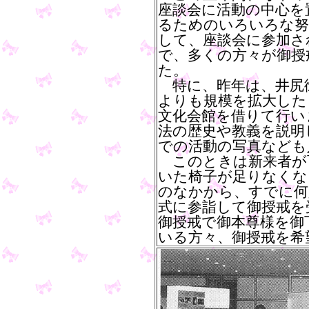
座談会に活動の中心を
るためのいろいろな努
して、座談会に参加さ
で、多くの方々が御授
た。
特に、昨年は、井尻
よりも規模を拡大した
文化会館を借りて行い
法の歴史や教義を説明
での活動の写真なども
このときは新来者が
いた椅子が足りなくな
のなかから、すでに何
式に参詣して御授戒を
御授戒で御本尊様を御
いる方々、御授戒を希