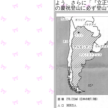
よう、さらに「『立正
の慶祝登山に必ず登山