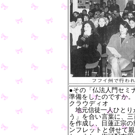
●その「仏法人門セミ
準備をしたのですか。
クラウディオ
地元信徒一人ひとり
う」を合い言葉に、三
を作成し、日蓮正宗の
ンフレットと併せて親