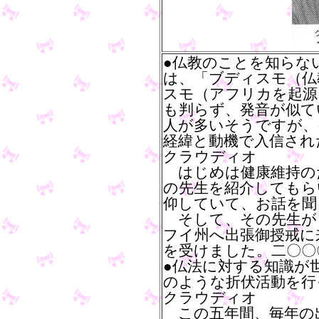
●仏教のことを知らな
は、「ブディスモ（仏
スモ（アフリカを起源
も判らず、発音が似て
人が多いそうですが、
経緯と動機で入信され
クラウディオ
はじめは健康維持の
の先生を紹介してもら
仰していて、お話を聞
そして、その先生が
フイ州へ出張御授戒に
を受けました。二〇〇
●仏法に対する知識が
のような折伏活動を行
クラウディオ
この五年間、毎年の