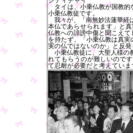
シティチャイ
タイは、小乗仏教が国教的
小乗仏教徒です。
我々が、「南無妙法蓮華経は
本仏であらせられます」と真
仏教への誹謗中傷と聞こえて
を持たず、「小乗仏教は真実
実の仏ではないのか」と反発
小乗仏教徒に、大聖人様の
れてもらうのが難しいのです
て忍耐が必要だと考えていま