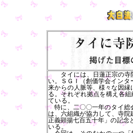
タイには、日蓮正宗の寺院
い。ＳＧＩ（創価学会インタ
来からの人脈等、様々な因縁
る。それぞれ拠点を構え各組
ている。
特に、二〇〇一年のタイ総会
は、六組織が協力して、寺院
正義顕揚七百五十年」の記念
いる。