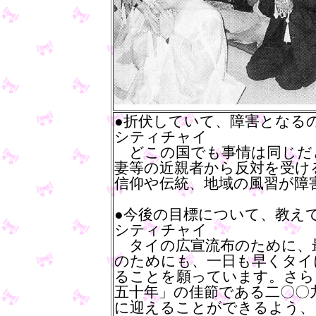
●折伏していて、障害となる
シティチャイ
どこの国でも事情は同じだ
妻等の近親者から反対を受け
信仰や伝統、地域の風習が障
●今後の目標について、教え
シティチャイ
タイの広宣流布のために、
のためにも、一日も早くタイ
ることを願っています。さら
五十年」の佳節である二〇〇
に迎えることができるよう、