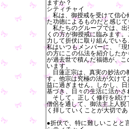
ますか？
シティチャイ
私は、御授戒を受けて信心
た功徳によるものだと感じて
私たちのグループでは、出
くの方が御授戒に臨みます。
力して折伏に取り組んでいる
私はいつもメンバーに、「現
の方にこの仏法を紹介したか
が過去世で積んだ福徳が、こ
います。
日蓮正宗は、真実の妙法の
す。他宗は究極の法が欠けて
益に過ぎません。しかし、日
基づき、日々の生活に活かさ
そして、正しく修行を続け
僧侶を通して、御法主上人猊
く拝していくことが大切であ
●折伏で、特に難しいことと