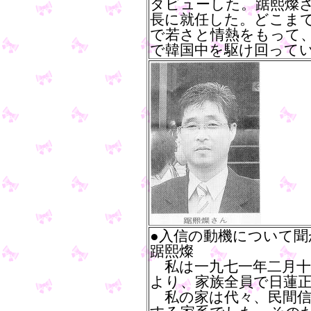
タビューした。踞熙燦
長に就任した。どこま
で若さと情熱をもって
で韓国中を駆け回って
●入信の動機について
踞熙燦
私は一九七一年二月十
より、家族全員で日蓮
私の家は代々、民間信