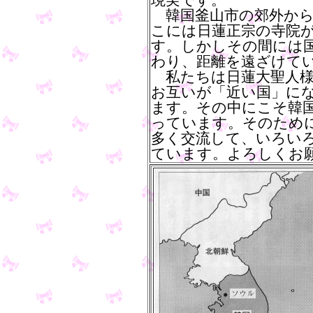
現実です。
韓国釜山市の郊外から
こには日蓮正宗の寺院
す。しかしその間には
わり、距離を遠ざけて
私たちは日蓮大聖人様
お互いが「近い国」に
ます。その中にこそ韓
っています。そのため
多く交流して、いろい
ています。よろしくお