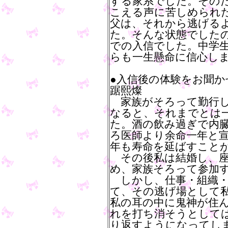
する家系でした。その
こえる声に苦しめられ
父は、それから逃げる
た。そんな状態でした
での入信でした。中学
らも一生懸命に信心し
●入信後の体験をお聞か
踞熙燦
家族がそろって勤行し
なると、それまでとは
た。酒の飲み過ぎで内
ろ医師より余命一年と
年も寿命を延ばすこと
その後私は結婚し、座
め、家族そろって参加
しかし、仕事・組織・
て、その逃げ場として
私の耳の中に鬼神が住
れを打ち消そうとして
り返すようになってし