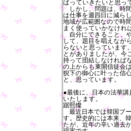
ばっていきたいと思っ
しかし、問題は、時間
は仕事を週四日に減ら
地域が広範囲なので時
まく使っていかなけれ
自分にできること、や
して、題目を唱えなが
らないと思っています
とがありましたが、今
持って団結しなければ
の上からも東開信徒会
猊下の御心に叶った信
と、思っています。
●最後に、日本の法華
いたします。
踞熙燦
最近日本では韓国ブー
す。歴史的には本来、
たが、近年の辛い過去