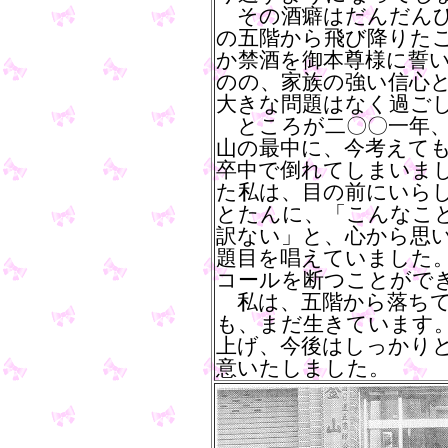
その酒癖はだんだんひ
の五階から飛び降りた
か禁酒を御本尊様に誓
のの、家族の強い信心
大きな問題はなく過ご
ところが二〇〇一年、
山の最中に、今考えて
卒中で倒れてしまいま
た私は、目の前にいら
とたんに、「こんなこ
訳ない」と、心から思
題目を唱えていました
コールを断つことがで
私は、五階から落ちて
も、まだ生きています
上げ、今後はしっかり
意いたしました。