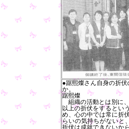
●踞熙燦さん自身の折
か。
踞熙燦
組織の活動とは別に、
以上の折伏をするとい
め、心の中では常に折
らいの気持ちがないと
折伏は成就できないか