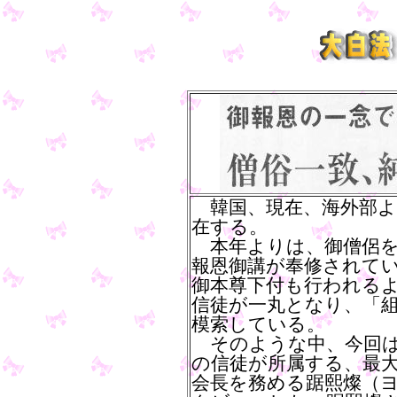
韓国、現在、海外部よ
在する。
本年よりは、御僧侶を
報恩御講が奉修されて
御本尊下付も行われる
信徒が一丸となり、「
模索している。
そのような中、今回は
の信徒が所属する、最
会長を務める踞熙燦（