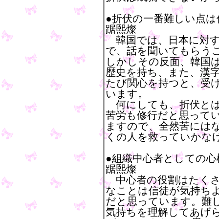
●折伏の一番難しい点は
踞熙燦
韓国では、日本に対す
で、話を聞いてもらう
しかしその反面、韓国
歴史を持ち、また、漢
たび関心を持つと、受
います。
何にしても、折伏とは
苦労も修行だと思って
ますので、全然苦には
くの人を救っていかな
●組織中心者としての
踞熙燦
中心者の役割はたくさ
なことは信徒が気持ち
だと思っています。難
気持ちを理解してあげ