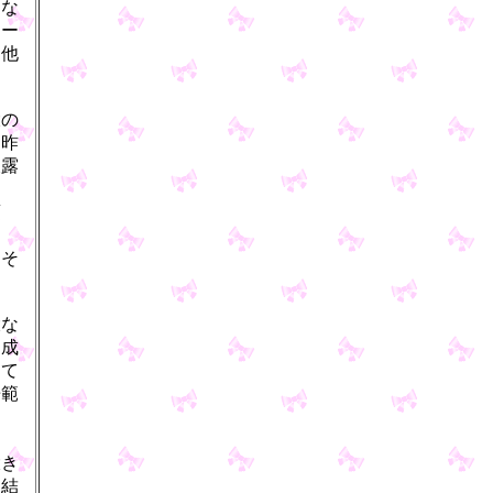
きな
ムー
」他
大の
。昨
披露
項
らそ
大な
を成
けて
垂範
大き
を結