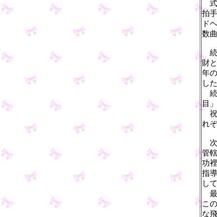
式
拍
ド
数
続
財
年
し
続
目
祝
れ
次
管
功
指
し
最
こ
な