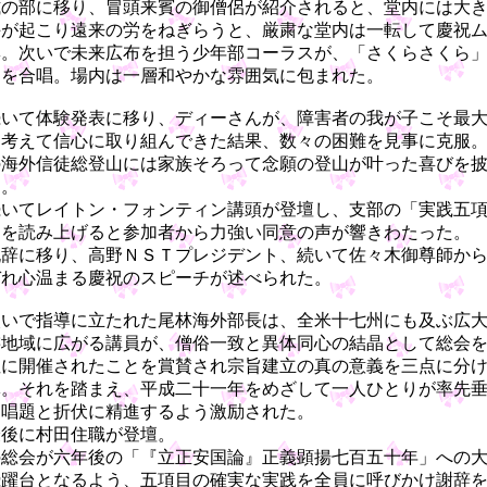
の部に移り、冒頭来賓の御僧侶が紹介されると、堂内には大
手が起こり遠来の労をねぎらうと、厳粛な堂内は一転して慶祝
ヘ。次いで未来広布を担う少年部コーラスが、「さくらさくら
曲を合唱。場内は一層和やかな雰囲気に包まれた。
いて体験発表に移り、ディーさんが、障害者の我が子こそ最
と考えて信心に取り組んできた結果、数々の困難を見事に克服
の海外信徒総登山には家族そろって念願の登山が叶った喜びを
た。
いてレイトン・フォンティン講頭が登壇し、支部の「実践五
」を読み上げると参加者から力強い同意の声が響きわたった。
辞に移り、高野ＮＳＴプレジデント、続いて佐々木御尊師か
ぞれ心温まる慶祝のスピーチが述べられた。
いで指導に立たれた尾林海外部長は、全米十七州にも及ぶ広
轄地域に広がる講員が、僧俗一致と異体同心の結晶として総会
裡に開催されたことを賞賛され宗旨建立の真の意義を三点に分
導。それを踏まえ、平成二十一年をめざして一人ひとりが率先
て唱題と折伏に精進するよう激励された。
後に村田住職が登壇。
の総会が六年後の「『立正安国論』正義顕揚七百五十年」への
飛躍台となるよう、五項目の確実な実践を全員に呼びかけ謝辞