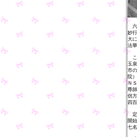
六
妙
大
法
こ
玉
市
院
Ｎ
尊
侶
四
定
開
七