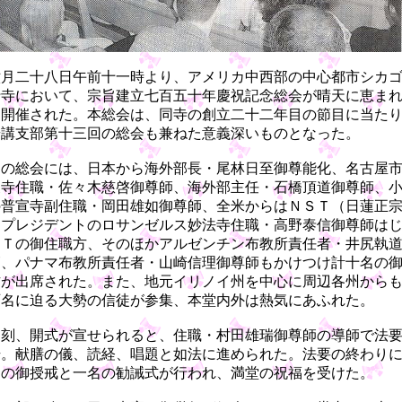
月二十八日午前十一時より、アメリカ中西部の中心都市シカ
行寺において、宗旨建立七百五十年慶祝記念総会が晴天に恵ま
に開催された。本総会は、同寺の創立二十二年目の節目に当た
華講支部第十三回の総会も兼ねた意義深いものとなった。
の総会には、日本から海外部長・尾林日至御尊能化、名古屋
泉寺住職・佐々木慈啓御尊師、海外部主任・石橋頂道御尊師、
の普宣寺副住職・岡田雄如御尊師、全米からはＮＳＴ（日蓮正
）プレジデントのロサンゼルス妙法寺住職・高野泰信御尊師は
ＳＴの御住職方、そのほかアルゼンチン布教所責任者・井尻執
師、パナマ布教所責任者・山崎信理御尊師もかけつけ計十名の
方が出席された。また、地元イリノイ州を中心に周辺各州から
百名に迫る大勢の信徒が参集、本堂内外は熱気にあふれた。
刻、開式が宣せられると、住職・村田雄瑞御尊師の導師で法
始。献膳の儀、読経、唱題と如法に進められた。法要の終わり
名の御授戒と一名の勧誡式が行われ、満堂の祝福を受けた。