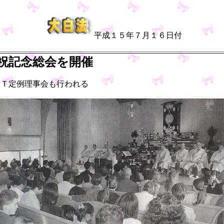
平成１５年７月１６日付
祝記念総会を開催
ＳＴ定例理事会も行われる