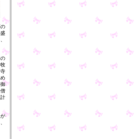
ゴの
れ盛
り、
市の
小牧
宗寺
じめ
道御
御僧
も計
要が
に、