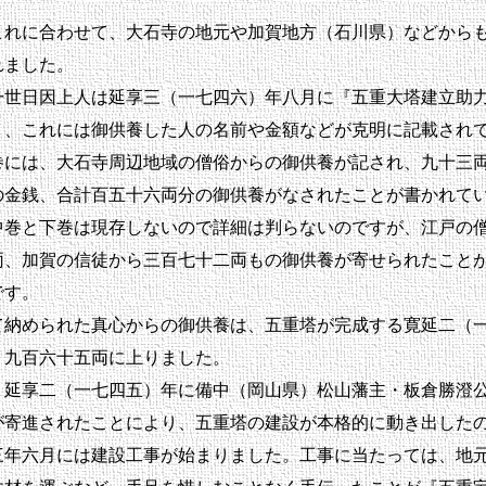
れに合わせて、大石寺の地元や加賀地方（石川県）などから
れました。
世日因上人は延享三（一七四六）年八月に『五重大塔建立助
り、これには御供養した人の名前や金額などが克明に記載され
には、大石寺周辺地域の僧俗からの御供養が記され、九十三
の金銭、合計百五十六両分の御供養がなされたことが書かれて
巻と下巻は現存しないので詳細は判らないのですが、江戸の
両、加賀の信徒から三百七十二両もの御供養が寄せられたこと
です。
納められた真心からの御供養は、五重塔が完成する寛延二（
、九百六十五両に上りました。
延享二（一七四五）年に備中（岡山県）松山藩主・板倉勝澄
が寄進されたことにより、五重塔の建設が本格的に動き出した
年六月には建設工事が始まりました。工事に当たっては、地