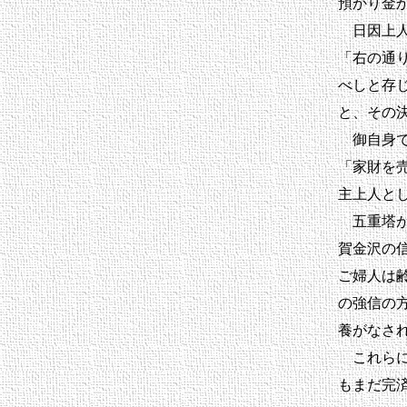
預かり金
日因上人
「右の通
べしと存
と、その
御自身で
「家財を
主上人と
五重塔が
賀金沢の
ご婦人は
の強信の
養がなさ
これらに
もまだ完