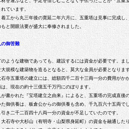
木材を運ぶなど、手足を惜しむことなく手伝ったことが『五重
されています。
着工から丸三年後の寛延二年六月に、五重塔は見事に完成し
のもと開眼法要が盛大に奉修されました。
の御苦難
のような建物であっても、建設するには資金が必要です。ま
な大規模な建築物を造るとなると、莫大な金員が必要となりま
石寺五重塔の建立には、総額四千二百十三両一分の費用がか
額は、現在の約十三億五千万円にのぼります。
が書かれた『宝塔建立之由来』によると、五重塔の完成直後
いた御供養は、板倉公からの御供養も含め、千九百六十五両で
し引き二千二百四十八両一分の資金が不足していたのです。
大石寺や大杉山（有明寺・山梨県身延町）の資金を融通した