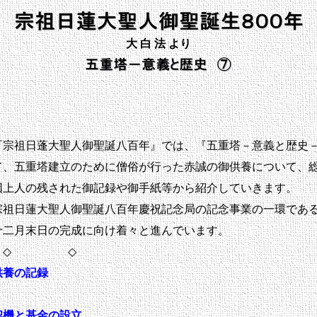
大 白 法 より
宗祖日蓬大聖人御聖誕八百年』では、『五重塔－意義と歴史
て、五重塔建立のために僧俗が行った赤誠の御供養について、
因上人の残された御記録や御手紙等から紹介していきます。
祖日蓮大聖人御聖誕八百年慶祝記念局の記念事業の一環であ
十二月末日の完成に向け着々と進んでいます。
 ◇
養の記録
機と基金の設立