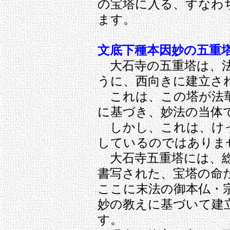
の宝塔に入る、すなわ
ます。
文底下種本因妙の五重
大石寺の五重塔は、法
うに、西向きに建立さ
これは、この塔が法華
に基づき、妙法の当体
しかし、これは、けっ
しているのではありま
大石寺五重塔には、総
書写された、宝塔の命
ここに末法の御本仏・
妙の教えに基づいて建
す。