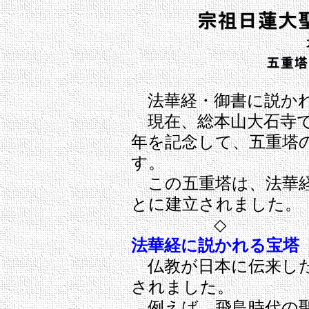
法華経・御書に説か
現在、総本山大石寺で
年を記念して、五重塔
す。
この五重塔は、法華経
とに建立されました。
◇ 
法華経に説かれる宝塔
仏教が日本に伝来した
されました。
例えば、飛鳥時代の聖