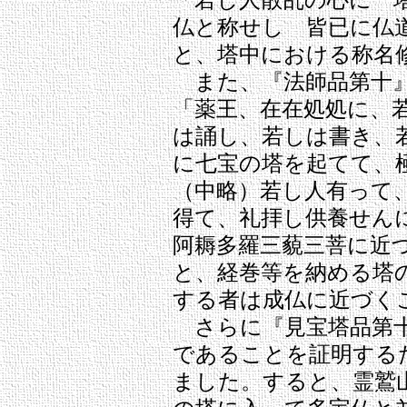
「若し人散乱の心に 
仏と称せし 皆已に仏
と、塔中における称名
また、『法師品第十
「薬王、在在処処に、
は誦し、若しは書き、
に七宝の塔を起てて、
（中略）若し人有って
得て、礼拝し供養せん
阿耨多羅三藐三菩に近
と、経巻等を納める塔
する者は成仏に近づく
さらに『見宝塔品第十
であることを証明する
ました。すると、霊鷲