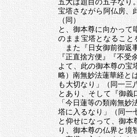
五大は題目の五字なり
宝塔さながら阿仏房、
（同）
と、御本尊に向かって
のまま宝塔となること
また『日女御前御返事
『正直捨方便』『不受
よて、此の御本尊の宝
略）南無妙法蓮華経と
も大切なり」（同一三
とあり、そして『御義
「今日蓮等の類南無妙
塔に入るなり」（同一
と仰せになって、御本
り、御本尊の仏界と境