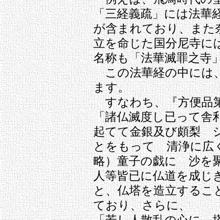
「三経義疏」には法華
が含まれており、また
立を命じた国分尼寺に
名称も「法華滅罪之寺
この法華経の中には、
ます。
すなわち、『方便品
「諸仏滅度し已って舎
起てて金銀及び頗梨 
とをもって 清浄に広
略）童子の戯に 沙を
人等皆已に仏道を成じ
と、仏塔を造立するこ
ており、さらに、