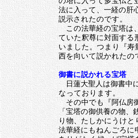
の塔に入って多宝仏と
法に入って、一経の肝
説示されたのです。
この法華経の宝塔は、
ていた釈尊に対面する
いました。つまり『寿
西を向いて説かれたの
御書に説かれる宝塔
日蓮大聖人は御書中に
なっております。
その中でも『阿仏房
「宝塔の御供養の物、
り物、たしかにうけと
法華経にもねんごろに