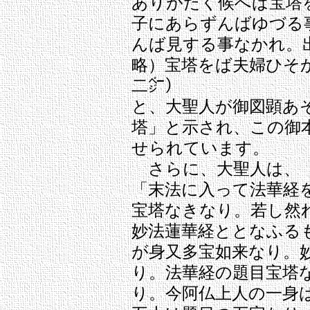
ありがたく候へば宝塔
子にあらずんばゆづる
んば見する事なかれ。
略）宝塔をば夫婦ひそ
二㌻）
と、大聖人が御図顕あ
塔」と示され、この御
せられています。
さらに、大聖人は、
「末法に入って法華経
宝塔なきなり。若し然
妙法蓮華経ととなふる
が身又多宝如来なり。
り。法華経の題目宝塔
り。今阿仏上人の一身