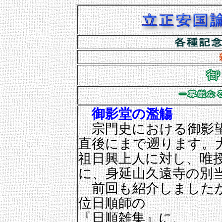
御影堂の濫觴
宗門史における御影望
直後にまで遡ります。
祖日興上人に対し、唯
に、身延山久遠寺の別
前回も紹介しましたが
位日順師の
『日順雑集』に、