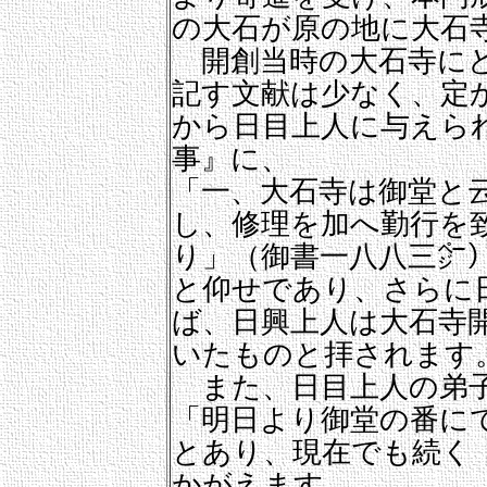
の大石が原の地に大石
開創当時の大石寺にど
記す文献は少なく、定
から日目上人に与えら
事』に、
「一、大石寺は御堂と
し、修理を加へ勤行を
り」（御書一八八三㌻
と仰せであり、さらに
ば、日興上人は大石寺
いたものと拝されます
また、日目上人の弟子
「明日より御堂の番に
とあり、現在でも続く
かがえます。