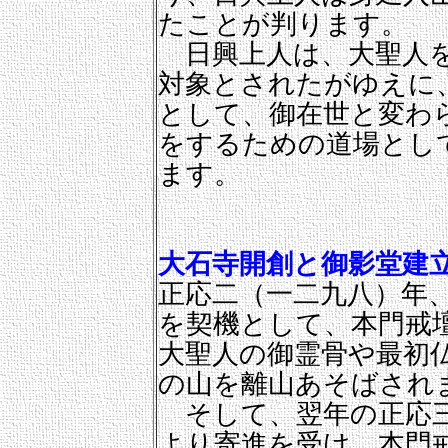
たことが判ります。
日興上人は、大聖人を
対象とされたがゆえに
として、御在世と変わ
をするための道場とし
ます。
大石寺開創と御影堂建
正応二（一二九八）年
を契機として、本門戒
大聖人の御霊骨や最初
の山を離山あそばされ
そして、翌年の正応三
より寄進を受け、本門