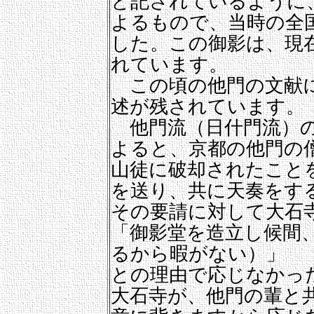
と記されているように
よるもので、当時の全
した。この御影は、現
れています。
この頃の他門の文献に
述が残されています。
他門流（日什門流）の
よると、京都の他門の
山徒に破却されたこと
を送り、共に天奏をす
その要請に対して大石
「御影堂を造立し候間
るから暇がない）」
との理由で応じなかっ
大石寺が、他門の輩と