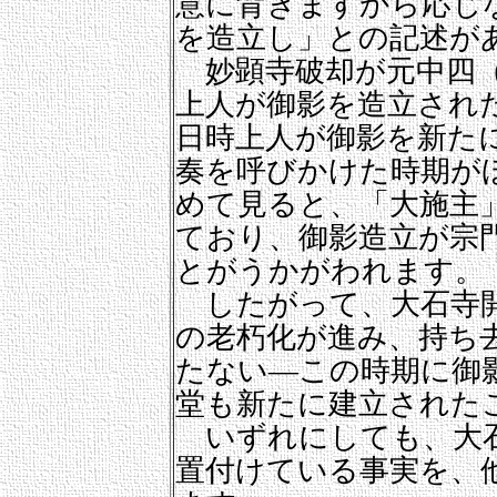
意に背きますから応じ
を造立し」との記述が
妙顕寺破却が元中四（
上人が御影を造立され
日時上人が御影を新た
奏を呼びかけた時期が
めて見ると、「大施主
ており、御影造立が宗
とがうかがわれます。
したがって、大石寺開
の老朽化が進み、持ち
たない―この時期に御
堂も新たに建立された
いずれにしても、大石
置付けている事実を、