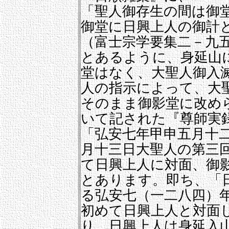
「聖人御存生の間は御
御堂に日興上人の御計
（富士宗学要集二－九
とあるように、身延山
堂はなく、大聖人御入
人の指示によって、大
そのまま御影堂に改め
いて記された『尊師実
「弘安七年甲申五月十
月十三日大聖人の第三
て日興上人に対面、御
とあります。即ち、「
る弘安七（一二八四）
初めて日興上人と対面
り、日興上人は身延入