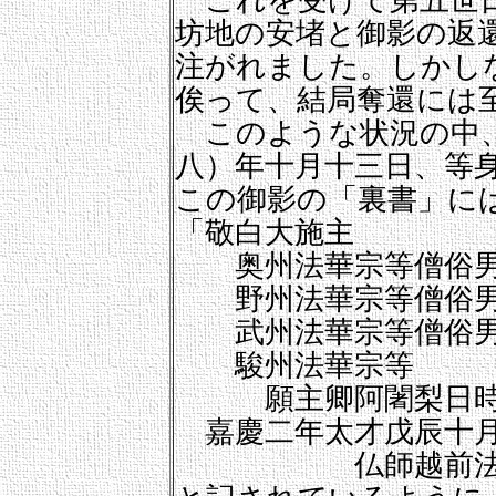
これを受けて第五世日
坊地の安堵と御影の返
注がれました。しかし
俟って、結局奪還には
このような状況の中、
八）年十月十三日、等
この御影の「裏書」に
「敬白大施主
奥州法華宗等僧俗
野州法華宗等僧俗
武州法華宗等僧俗
駿州法華宗等
願主卿阿闍梨日時
嘉慶二年太才戊辰十
仏師越前法橋