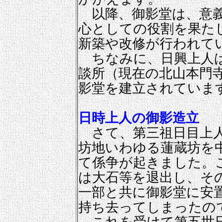
以降、御影堂は、意義
心としての役割を果た
新築や改修が行われて
ちなみに、日興上人は
談所（現在の北山本門
影堂を建立されていま
日時上人の御影造立
さて、第三祖日目上人
坊地いわゆる蓮蔵坊を
て係争が起きました。
は大石等を退出し、そ
一部と共に御影堂に安
持ち去ってしまったの