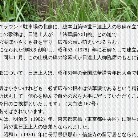
ラウンド駐車場の北側に、総本山第66世日達上人の歌碑が立
この歌碑は、日達上人が、「法華講の山桃」との題で、
実ほ小さくも身を守り 広布の願い萌えいづるらむ」
になられた御歌を刻印し、昭和53（1978）年に石碑として建立
 同年11月、この山桃の碑の除幕式が日達上人御臨席のもとに
について、日達上人ほ、昭和51年の全国法華講青年部大会で
は小さいけれども、必ず広布の根本は法華議であるという精
折伏もして、信心を励んで自分の家を大事に守っていただくこ
今日のご挨拶といたします」（大白法 167号）
あそばされています。
は、明治５（1902）年、東京都京橋（東京都中央区）に誕生
に、第57世日正上人の徒弟となられました。
昭和５（1930）年に長野県伊那市・信盛寺の留守居となられ、