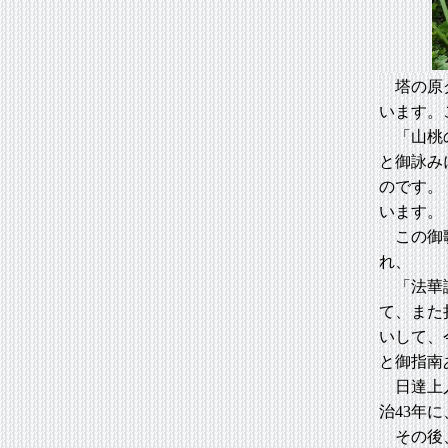
塔の原グ
います。
「山桃の
と御詠み
のです。
います。
この御歌
れ、
「法華議
て、また
いして、
と御指南
日達上人
治43年
その後、