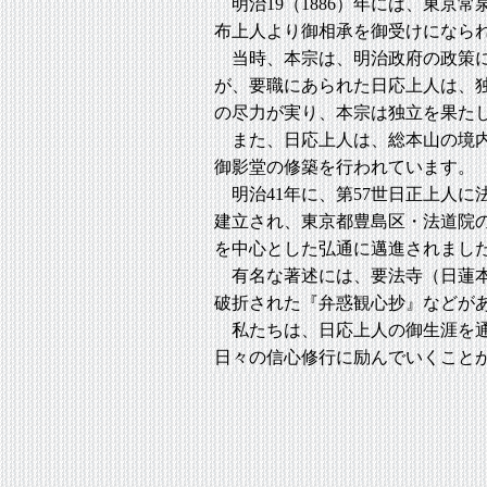
明治19（1886）年には、東京常
布上人より御相承を御受けになられ
当時、本宗は、明治政府の政策に
が、要職にあられた日応上人は、独立
の尽力が実り、本宗は独立を果た
また、日応上人は、総本山の境内
御影堂の修築を行われています。
明治41年に、第57世日正上人に
建立され、東京都豊島区・法道院
を中心とした弘通に邁進されまし
有名な著述には、要法寺（日蓮本
破折された『弁惑観心抄』などが
私たちは、日応上人の御生涯を通
日々の信心修行に励んでいくこと