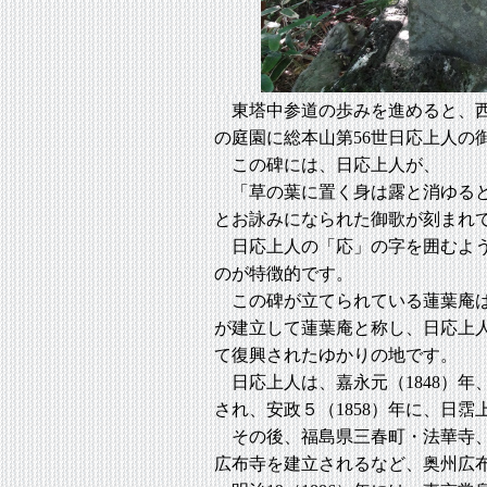
東塔中参道の歩みを進めると、西
の庭園に総本山第56世日応上人の
この碑には、日応上人が、
「草の葉に置く身は露と消ゆると
とお詠みになられた御歌が刻まれ
日応上人の「応」の字を囲むよう
のが特徴的です。
この碑が立てられている蓮葉庵は
が建立して蓮葉庵と称し、日応上
て復興されたゆかりの地です。
日応上人は、嘉永元（1848）年
され、安政５（1858）年に、日
その後、福島県三春町・法華寺、
広布寺を建立されるなど、奥州広