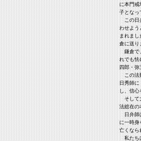
に本門戒
子となっ
この日弁
わせよう
まれまし
倉に送り
鎌倉で、
れでも怯
四郎・弥
この法難
日秀師に
し、信心
そして大
法総在の
日弁師は
に一時身
亡くなら
私たちは