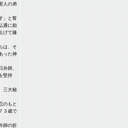
聖人の弟
す」と誓
弘通に励
上げて鎌
ちは、そ
あった神
日弁師、
を堅持
、三大秘
忍のもと
７３歳で
弁師の折