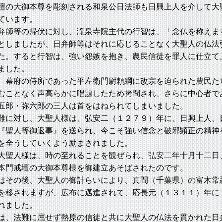
壇の大御本尊を彫刻される和泉公日法師も日興上人を介して大
ています。
師等の帰伏に対し、滝泉寺院主代の行智は、「念仏を称えま
としましたが、日弁師等はそれに応じることなく大聖人の仏法
た。すると行智は、強い怨嫉を抱き、農民信徒を罪人に仕立て
ました。
幕府の侍所であった平左衛門尉頼綱に改宗を迫られた農民た
むことなく声高らかに唱題したため拷問され、さらに中心者で
五郎・弥六郎の三人は首をはねられてしまいました。
に対し、大聖人様は、弘安二（１２７９）年に、日興上人、
『聖人等御返事』を送られ、今こそ強い信念と破邪顕正の精神
を全うしていくよう励まされました。
聖人様は、時の至れることを観ぜられ、弘安二年十月十二日
本門戒壇の大御本尊様を御建立あそばされたのです。
その後、大聖人の御計らいにより、真間（千葉県）の富木常
を移されますが、広布に邁進されて、応長元（１３１１）年に
れました。
、法難に屈せず熱原の信徒と共に大聖人の仏法を貫かれた日