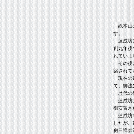
総本山の
す。
蓮成坊は
創九年後
れていま
その後は
築されて
現在の建
て、御法
歴代の御
蓮成坊の
御安置さ
蓮成坊を
したが、
房日禅師