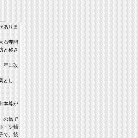
がありま
大石寺開
坊と称さ
）年に改
業とし
御本尊が
）の僧で
師・少輔
子で、後