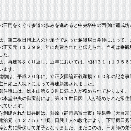
三門をくぐり参道の歩みを進めると中央塔中の西側に蓮成坊
、第二祖日興上人のお弟子であった越後房日弁師によって、
の正安元（１２９９）年に創建されたと伝えられ、当初は乗観
した。
、再建等をくり返し、近年においては。昭和３１（１９５６
います。
物は、平成２０年に、立正安国論正義顕揚７５０年の記念事
主日如上人猊下によって再建新築されました。
住職には、総本山第６３世日満上人が務められております。
本堂中央の御宝前には、第３１世日因上人が認められた常住
れています。
創建された日弁師は、熱原（静岡県富士市）滝泉寺（天台宗
建治元（１２７５）年頃、日興上人の教化により、下野房日秀
等と共に帰伏して弟子となりました。またこの頃、日弁師の弟