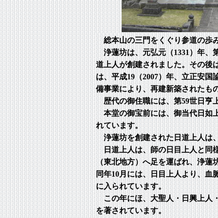
総本山の三門をくぐり参道の歩み
浄蓮坊は、元弘元（1331）年、
道上人が創建されました。その後
は、平成19（2007）年、立正安
備事業により、再建新築されたも
歴代の御住職には、第59世日亨上
本堂の御宝前には、御当代日如上
れています。
浄蓮坊を創建された日道上人は、
日道上人は、師の日目上人と同様
（東北地方）へ足を運ばれ、浄蓮
同年10月には、日目上人より、血
に入られています。
この年にほ、大聖人・日興上人・
を著されています。