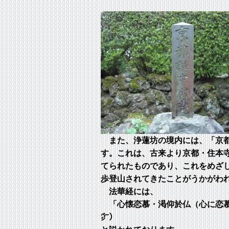
また、浄蓮坊の境内には、「京都
す。これは、古来より京都・住本
てられたものであり、これをめざ
歩登山されてきたことがうかがわ
法華経には、
「心懐恋慕・渇仰於仏（心に恋慕
㌻）