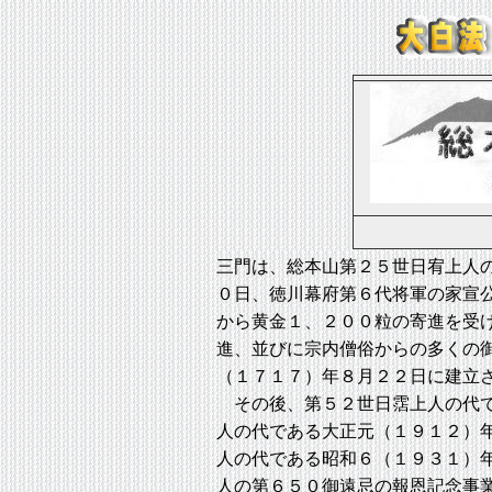
三門は、総本山第２５世日宥上人
０日、徳川幕府第６代将軍の家宣
から黄金１、２００粒の寄進を受
進、並びに宗内僧俗からの多くの
（１７１７）年８月２２日に建立
その後、第５２世日霑上人の代で
人の代である大正元（１９１２）
人の代である昭和６（１９３１）
人の第６５０御遠忌の報恩記念事