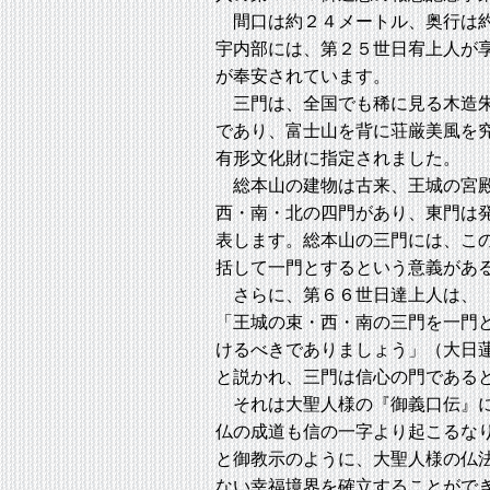
間口は約２４メートル、奥行は約
宇内部には、第２５世日宥上人が
が奉安されています。
三門は、全国でも稀に見る木造朱
であり、富士山を背に荘厳美風を
有形文化財に指定されました。
総本山の建物は古来、王城の宮殿
西・南・北の四門があり、東門は
表します。総本山の三門には、こ
括して一門とするという意義があ
さらに、第６６世日達上人は、
「王城の束・西・南の三門を一門
けるべきでありましょう」（大日
と説かれ、三門は信心の門である
それは大聖人様の『御義口伝』に
仏の成道も信の一字より起こるな
と御教示のように、大聖人様の仏
ない幸福境界を確立することがで