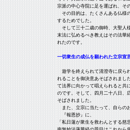
宗派の中心寺院に足を運ばれ、そ
その目的は、たくさんある仏様の
するためでした。
そして三十二歳の御時、大聖人様
末法に弘めるべき教えはその法華
れたのです。
一切衆生の成仏を願われた立宗宣
遊学を終えられて清澄寺に戻られ
れることを御決意あそばされまし
て法界に向かって唱えられると共
のです。そして、四月二十八日、
そばされました。
また、立宗に当たって、自らのお
『報恩抄』に、
「私日蓮が衆生を救わんとする慈
南無妙法蓮華経の題目はこれから