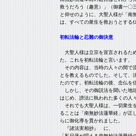
救うだろう（趣意）」（御書一〇
と仰せのように、大聖人様が「南
は、すべての衆生を救おうとする
初転法輪と忍難の御決意
大聖人様は立宗を宣言されるため
た。これを初転法輪と言います。
その内容は、当時の人々の間で流
とを教えるものでした。そして、
たのです。初転法輪の後、念仏を
しかし、その御説法を聞いた地頭
はじめ、謗法に執われた多くの人
それでも大聖人様は、一切衆生を
ることは「南無妙法蓮華経」が正
らに御化導を貫かれました。
『諸法実相抄』 に、
「私日蓮が唱える南無妙法蓮華経