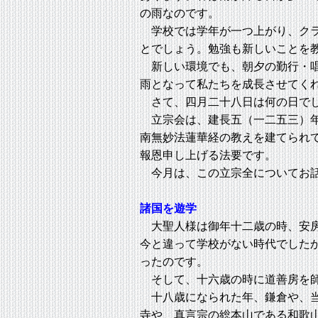
の雨なのです。
学校では学年が一つ上がり、クラ
とでしょう。勉強も新しいことを
新しい環境でも、朝夕の勤行・唱
雨となって私たちを成長させてく
さて、四月二十八日は何の日でし
立宗会は、建長五（一二五三）年
南無妙法蓮華経の教えを建てられ
報恩申し上げる法要です。
今月は、この立宗全についてお
諸国を遊学
大聖人様は御年十二歳の時、安房
今と違って学校がない時代でした
ったのです。
そして、十六歳の時に道善房を師
十八歳になられた年、鎌倉や、当
寺や、真言宗の総本山である和歌