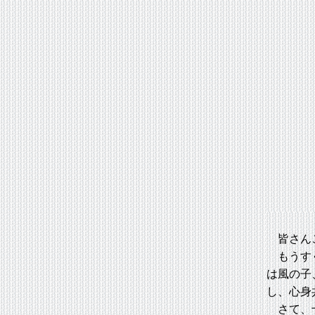
皆さん
もうすぐ
は風の子
し、心身
さて、十