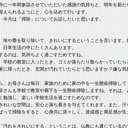
寺に一年間参詣させていただいた感謝の気持ちと、明年を新た
迎えられるようにと、心を込めて行います。
今月は「掃除」についてお話したいと思います。
埃や塵を取り除いて、きれいにするということを言います。
、日常生活の中にたくさんあります。
るのは、気持ちよく過ごすためですね。
学校の教室に入ったとき、ゴミが落ちたり散らかっていたら
家に帰ったとき、玄関が汚れていたらどう思いますか？嫌な気
。
、お母さんは毎日、家族のために家の中を一生懸命掃除して
皆さんも学校で教室や廊下を一生懸命掃除しますね。それは、
く勉強し、楽しい学校生活を過ごすためなのです。
れいな空間は、安心と落ち着きを与えてくれます。また、汗
ばって掃除をすると、心身共に清々しく、達成感と満足感が生
汚れをきれいにする」ということは、仏教にも通じているの