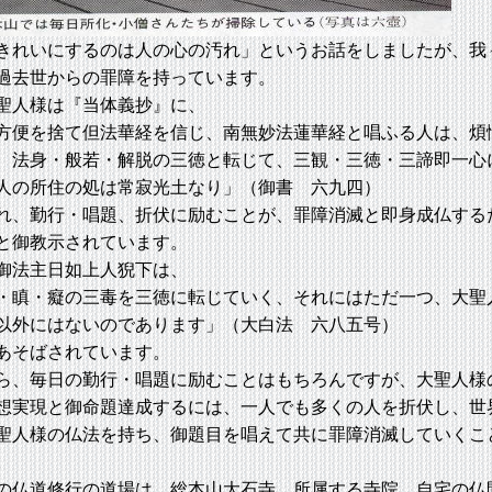
きれいにするのは人の心の汚れ」というお話をしましたが、我
過去世からの罪障を持っています。
人様は『当体義抄』に、
方便を捨て但法華経を信じ、南無妙法蓮華経と唱ふる人は、煩
、法身・般若・解脱の三徳と転じて、三観・三徳・三諦即一心
人の所住の処は常寂光土なり」（御書 六九四）
れ、勤行・唱題、折伏に励むことが、罪障消滅と即身成仏する
と御教示されています。
法主日如上人猊下は、
・瞋・癡の三毒を三徳に転じていく、それにはただ一つ、大聖
以外にはないのであります」（大白法 六八五号）
あそばされています。
、毎日の勤行・唱題に励むことはもちろんですが、大聖人様
想実現と御命題達成するには、一人でも多くの人を折伏し、世
聖人様の仏法を持ち、御題目を唱えて共に罪障消滅していくこ
。
仏道修行の道場は、総本山大石寺、所属する寺院、自宅の仏