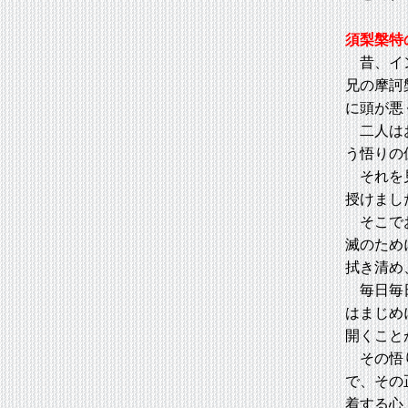
須梨槃特
昔、イン
兄の摩訶
に頭が悪
二人はお
う悟りの
それを見
授けまし
そこでお
滅のため
拭き清め
毎日毎日
はまじめ
開くこと
その悟り
で、その
着する心