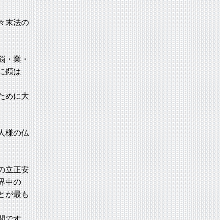
々末法の
悩・業・
に顕は
ために大
人様の仏
の立正安
界中の
とが最も
間です。