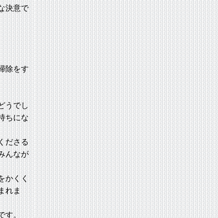
な決意で
掃除をす
どうでし
持ちにな
くださる
みんなが
をかくく
まれま
です。