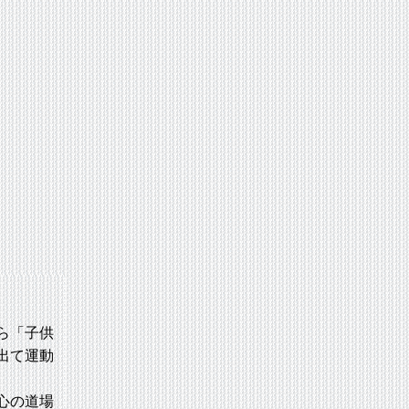
ら「子供
出て運動
心の道場