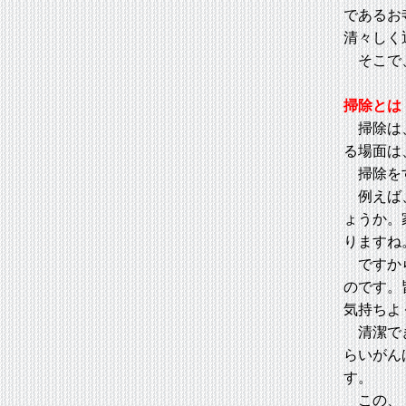
であるお
清々しく
そこで、
掃除とは
掃除は、
る場面は
掃除をす
例えば、
ょうか。
りますね
ですから
のです。
気持ちよ
清潔でき
らいがん
す。
この、「