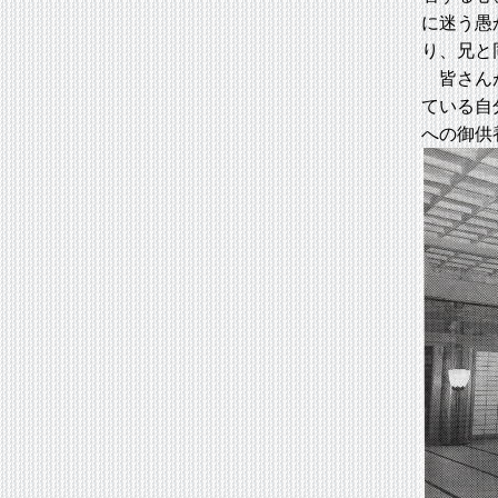
に迷う愚
り、兄と
皆さんが
ている自
への御供