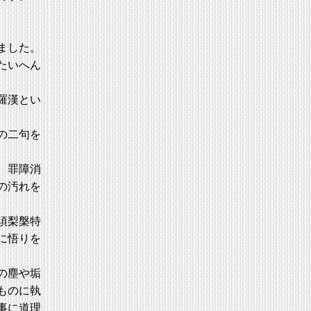
ました。
たいへん
羅漢とい
の二句を
、罪障消
の汚れを
須梨槃特
に悟りを
の塵や垢
ものに執
事に道理