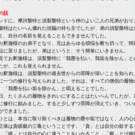
の話
ドに、摩訶槃特と須梨槃特という仲のよい二人の兄弟がおり
槃特はたいへん優れた頭脳の持ち主でしたが、弟の須梨槃特は
く、自分の名前を覚えることもできませんでした。
釈迦様のお弟子となり、兄はあらゆる煩悩を断ち切って、阿
位に至りましたが、弟はというと、そう簡単にいきません。
てお釈迦様は、須梨槃特に「我塵を払い、我垢を除かん」と
たが、これも覚えられません。
釈迦様は、須梨槃特の過去世からの罪障が深いことを知られ
に一つの修行を与えられました。それは、すべての僧侶の履物
、「我塵を払い垢を除かん」と唱えることでした。
、たくさんの履物をきれいにすることはたいへんでしたが、
に修行に励みました。すると少しずつ罪障が消えていき、つい
ができました。
とは、本当に取り除くべきは履物の塵や垢ではなく、人の心
正体は貪瞋癡の三毒ということです。「貪」とは自分の欲する
、「瞋」とは自分の心に違うことをいかること、「癡」とは物