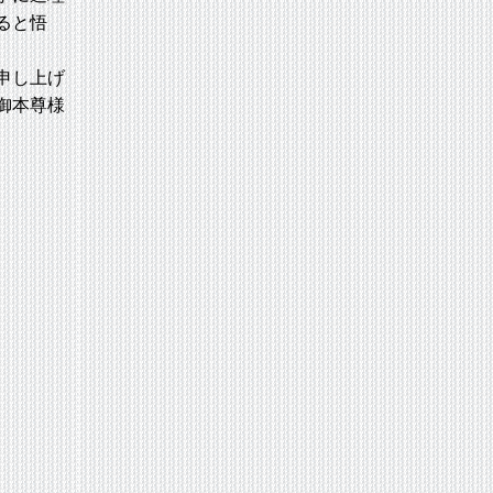
ると悟
申し上げ
御本尊様