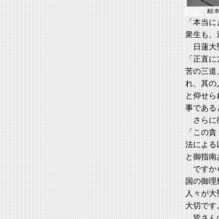
「本当に
衆生も、
日蓮大聖
「正直に
苦の三道
れ、其の
と仰せら
事である
さらに御
「この貪
法による
と御指南
ですから
国の御理
人々が大
大切です
皆さんの