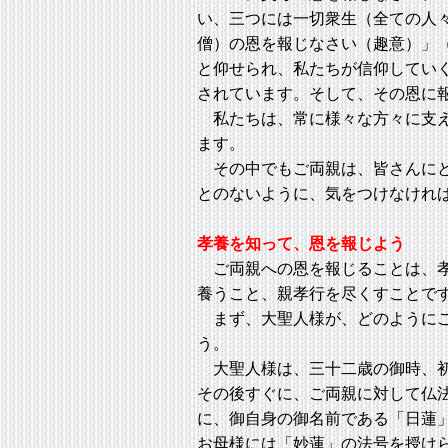
い、三つには一切衆生（全ての人
僧）の恩を報じなさい（趣意）」
と仰せられ、私たちが信仰してい
されています。そして、その恩に
私たちは、常に様々な方々に支え
ます。
その中でもご両親は、皆さんにと
とのないように、気をつけなけれ
孝養を知って、恩を報じよう
ご両親への恩を報じることは、孝
養うこと、親孝行を尽くすことで
まず、大聖人様が、どのようにご
う。
大聖人様は、三十二歳の御時、初
その後すぐに、ご両親に対して仏
に、御自身の御名前である「日蓮
お母様には「妙蓮」の法号を授け