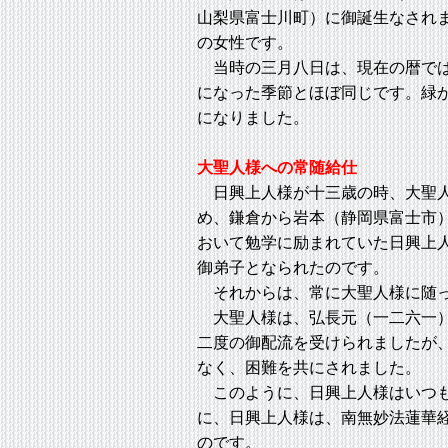
山梨県富士川町）に御誕生なされ
の女性です。
当時の三月八日は、現在の暦では
になった季節とほぼ同じです。緑
になりました。
大聖人様への常随給仕
日興上人様が十三歳の時、大聖人
め、鎌倉から岩本（静岡県富士市
おいて勉学に励まれていた日興上
御弟子となられたのです。
それからは、常に大聖人様に随っ
大聖人様は、弘長元（一二六一）
二度の御配流を受けられましたが
なく、困難を共にされました。
このように、日興上人様はいつも
に、日興上人様は、南無妙法蓮華
のです。