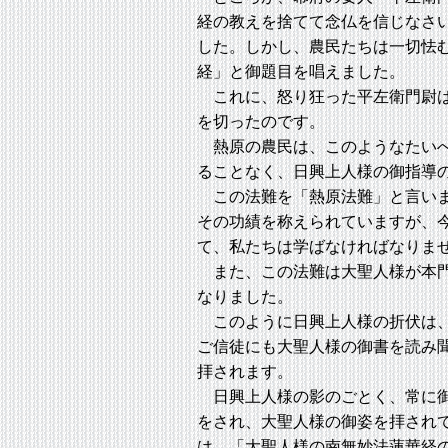
経の教えを捨てて念仏を信じなさ
した。しかし、農民たちは一切怯
経」と御題目を唱えました。
これに、怒り狂った平左衛門尉は
を切ったのです。
熱原の農民は、このようなたいへ
ることなく、日興上人様の御指導
この法難を「熱原法難」と言いま
その功績を称えられていますが、
て、私たちは学ばなければなりま
また、この法難は大聖人様が本門
なりました。
このように日興上人様の折伏は、
ご信徒にも大聖人様の御書を読み
拝されます。
日興上人様の影のごとく、常に御
をされ、大聖人様の御姿を拝され
は、「大聖人様の南無妙法蓮華経