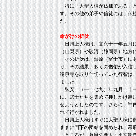
特に「大聖人様が仏様である」と
す。その他の弟子や信徒には、仏
た。
命がけの折伏
日興上人様は、文永十一年五月に
（山梨県）や駿河（静岡県）地方
その折伏は、熱原（富士市）にあ
り、その結果、多くの僧俗が入信
滝泉寺を取り仕切っていた行智は
ました。
弘安二（一二七九）年九月二十一
に、武士たちを集めて押しかけ農
せようとしたのです。さらに、神
れて行かれました。
日興上人様はすぐに大聖人様に御
ままに門下の団結を固められ、幕
ところが、幕府の要人・平左衛門