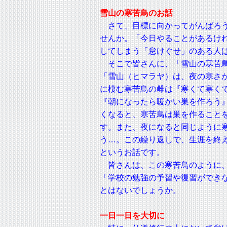
雪山の寒苦鳥のお話
さて、目標に向かってがんばろ
せんか。「今日やることがあるけ
してしまう「怠けぐせ」のある人
そこで皆さんに、「雪山の寒苦鳥
「雪山（ヒマラヤ）は、夜の寒さ
に棲む寒苦鳥の雌は『寒くて寒く
『朝になったら暖かい巣を作ろう
くなると、寒苦鳥は巣を作ること
す。また、夜になると同じように
う…。この繰り返しで、生涯を終
というお話です。
皆さんは、この寒苦鳥のように、
「学校の勉強の予習や復習ができ
とはないでしょうか。
一日一日を大切に