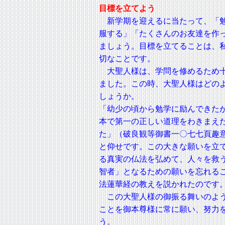
目標を立てよう
新学期を迎えるに当たって、「
服する」「たくさんのお友達を作
ましょう。目標を立てることは、
切なことです。
大聖人様は、学問を修めるため十
ました。この時、大聖人様はどの
しょうか。
「幼少の頃から勉学に励んできた
本で第一の正しい道理をわきまえ
た」（破良観等御書一〇七七頁趣
と仰せです。この大きな願いを立
る真実の仏法を弘めて、人々を救
智者」となるための願いを忘れる
法蓮華経の教えを説かれたのです
この大聖人様の御振る舞いのよう
ことを御本尊様に常に願い、努力
う。