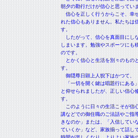
朝夕の勤行だけが信心と思ってい
信心を正しく行うからこそ、幸せ
れた信心もありません。私たちは
す。
したがって、信心を真面目にしな
しまいます。勉強やスポーツにも
のです。
とかく信心と生活を別々のものと
す。
御隠尊日顕上人猊下はかつて、
「一切を開く鍵は唱題行にある」
と仰せられましたが、正しい信心
す。
このように日々の生活こそが信心
講などでの御住職のご法話やご指
きなのか」または、「入信してい
ていくか」など、家族揃って話し
時間が楽しくなり、よりよい家族