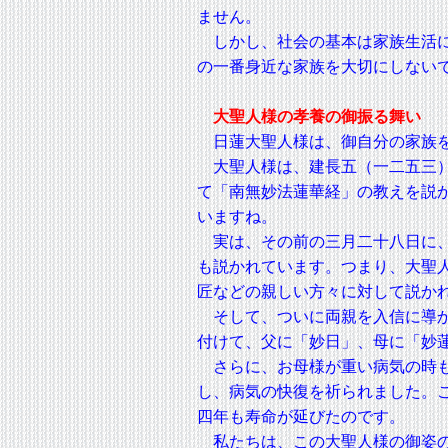
ません。
しかし、社会の基本は家族生活に
の一番身近な家族を大切にしない
大聖人様の孝養の御振る舞い
日蓮大聖人様は、御自分の家族を
大聖人様は、建長五（一二五三）
て「南無妙法蓮華経」の教えを説
いますね。
実は、その前の三月二十八日に、
も説かれています。つまり、大聖
匠などの親しい方々に対して説か
そして、ついに両親を入信に導か
付けて、父に「妙日」、母に「妙
さらに、お母様が重い病気の時も
し、病気の快復を祈られました。
四年も寿命が延びたのです。
私たちは、この大聖人様の御姿の