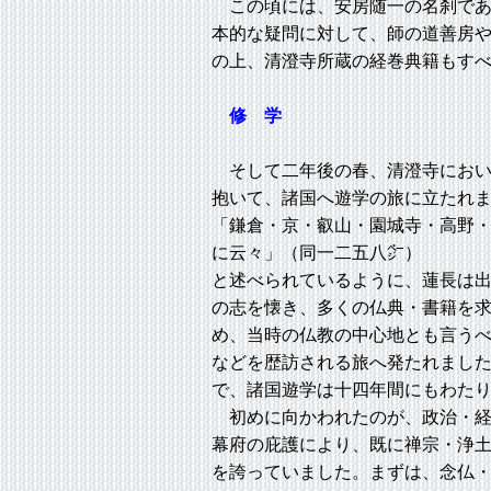
この頃には、安房随一の名刹であ
本的な疑問に対して、師の道善房
の上、清澄寺所蔵の経巻典籍もす
修 学
そして二年後の春、清澄寺におい
抱いて、諸国へ遊学の旅に立たれ
「鎌倉・京・叡山・園城寺・高野
に云々」（同一二五八㌻）
と述べられているように、蓮長は
の志を懐き、多くの仏典・書籍を
め、当時の仏教の中心地とも言う
などを歴訪される旅へ発たれまし
で、諸国遊学は十四年間にもわた
初めに向かわれたのが、政治・経
幕府の庇護により、既に禅宗・浄
を誇っていました。まずは、念仏