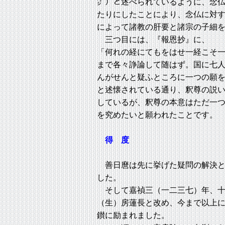
㌻）と述べられているように、念
たりにしたことにより、念仏に対
によって諸教の肝要と諸宗の子細
三つ目には、『報恩抄』に、
「何れの経にてもをはせ一経こそ
まで各々諍論して随はず。国に七
んがせんと疑ふところに一つの願
と述懐されている通り、釈尊の説
しているが、釈尊の本意はただ一
を究めたいと願われたことです。
得 度
善日麿は先に挙げた疑問の解決と
した。
そして嘉禎三（一二三七）年、十
（生）房蓮長と改め、今まで以上
鑚に励まれました。