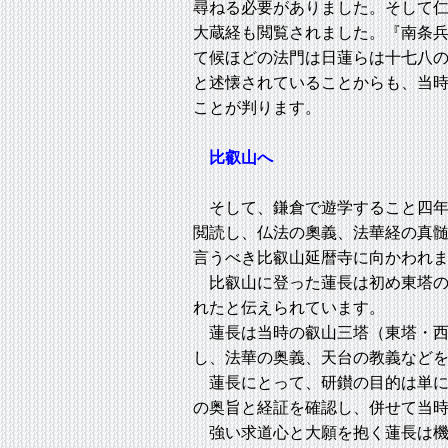
尋ねる必要がありました。そして
大蔵経も閲覧されました。『南条
て候ほどの法門は日蓮らは十七八
と述懐されていることからも、当
ことが判ります。
比叡山へ
そして、鎌倉で遊学すること四年
閲読し、仏法の奧義、法華経の真
言うべき比叡山延暦寺に向かわれ
比叡山に登った蓮長は初め東塔の
れたと伝えられています。
蓮長は当時の叡山三塔（東塔・西
し、法華の奥義、天台の教義など
蓮長にとって、研鑚の目的は単に
の奥旨と経証を確認し、併せて当
強い求道心と大願を抱く蓮長は機