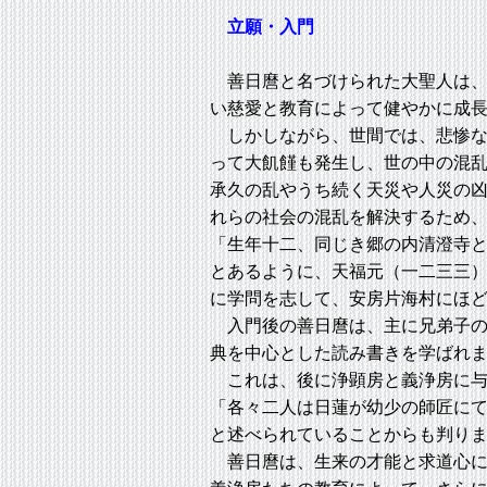
立願・入門
善日麿と名づけられた大聖人は、
い慈愛と教育によって健やかに成
しかしながら、世間では、悲惨な
って大飢饉も発生し、世の中の混
承久の乱やうち続く天災や人災の
れらの社会の混乱を解決するため
「生年十二、同じき郷の内清澄寺
とあるように、天福元（一二三三
に学問を志して、安房片海村にほ
入門後の善日麿は、主に兄弟子の
典を中心とした読み書きを学ばれ
これは、後に浄顕房と義浄房に与
「各々二人は日蓮が幼少の師匠に
と述べられていることからも判り
善日麿は、生来の才能と求道心に