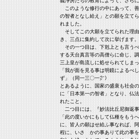
義浄房たちの教育によって、さら
このような修行の中にあって、善
の智者となし給え」との願を立て
れました。
そしてこの大願を立てられた理由
き、三点に集約して次に挙げます
その一つ目は、下剋上とも言うべ
する天台真言等の高僧らに命じ、
三上皇が島流しに処せられてしま
「我が面を見る事は明鏡によるべ
ず」（同一三〇一㌻）
とあるように、国家の盛衰も社会
に「日本第一の智者」となり、仏
れたこと。
二つ目には、『妙法比丘尼御返事
「此の度いかにもして仏種をもう
に、皆人の願はせ給ふ事なれば、
程に、いさゝかの事ありて此の事