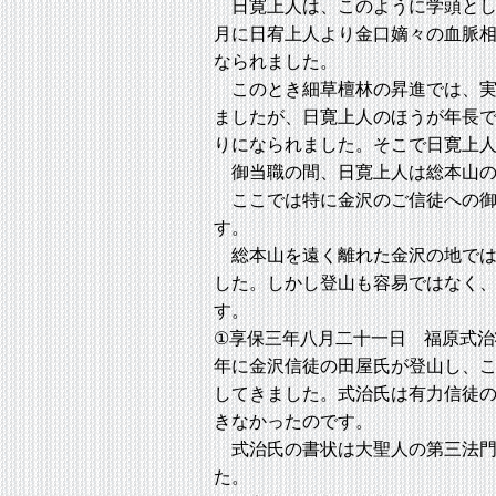
日寛上人は、このように学頭とし
月に日宥上人より金口嫡々の血脈
なられました。
このとき細草檀林の昇進では、実
ましたが、日寛上人のほうが年長
りになられました。そこで日寛上
御当職の間、日寛上人は総本山の
ここでは特に金沢のご信徒への御
す。
総本山を遠く離れた金沢の地では
した。しかし登山も容易ではなく
す。
①享保三年八月二十一日 福原式
年に金沢信徒の田屋氏が登山し、
してきました。式治氏は有力信徒
きなかったのです。
式治氏の書状は大聖人の第三法門
た。