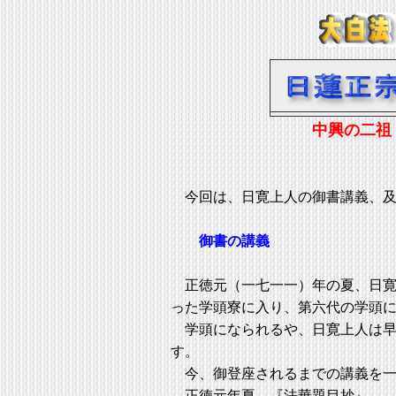
中興の二祖
ご生涯 
今回は、日寛上人の御書講義、及
御書の講義
正徳元（一七一一）年の夏、日寛
った学頭寮に入り、第六代の学頭
学頭になられるや、日寛上人は早
す。
今、御登座されるまでの講義を一
正徳元年夏 『法華題目抄』