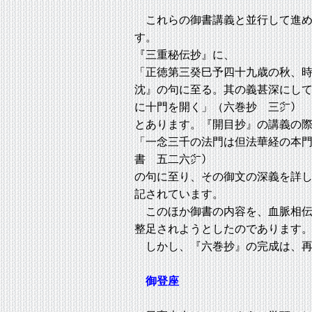
これらの御書講義と並行して進め
す。
『三重秘伝抄』に、
「正徳第三癸巳予四十九歳の秋、
沈』の句に至る。其の義甚深にし
に十門を開く」（六巻抄 三㌻）
とあります。『開目抄』の講義の
「一念三千の法門は但法華経の本
書 五二六㌻）
の句に至り、その御文の深義を詳
記されています。
このほか御書の内容を、血脈相伝
整足されようとしたのであります
しかし、『六巻抄』の完成は、再
御登座