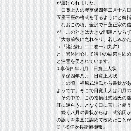
が届けられました。
日寛上人の翌享保四年二月十六日
五座三座の格式を守るようにと御
なおこの頃、金沢で日蓮正宗の信
が、このときは大きな問題となら
「大敵前後に之れ在り、若しみか
（『諸記録』二二巻一四九㌻）
と、異体同心して講中の結束を固
と注意を促されています。
⑤享保四年四月 日寛上人状
享保四年八月 日寛上人状
この頃、福原式治氏から書状があ
ようです。そこで日寛上人は四月
その中で、この指摘は式治氏の迷
耳に逆らうことなく口に苦しと憂
続く八月の書状からは、式治氏が
の誤りを素直に認めて改めたこと
⑥『松任次兵衛殿御報』