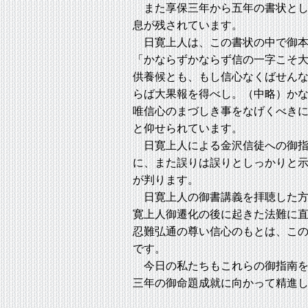
また享保三年から五年の書状とし
息が残されています。
日寛上人は、この書状の中で御本
「かならずかならず信の一字こそ
供養候とも、もし信心なくばせん
らば大果報を得べし。（中略）か
唯信心のまづしき事をなげくべき
と仰せられています。
日寛上人による金沢信徒への御指
に、また誤りは誤りとしっかりと
が判ります。
日寛上人の御書講義を拝聴した方
寛上人御遷化の後に起きた法難に
忍難弘通の尊い信心のもとは、こ
です。
今日の私たちもこれらの御指南を
三年の御命題成就に向かって精進