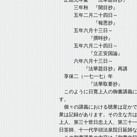
三年秋 『開目抄』
五年二月二十四日～
『報恩抄』
五年六月十三日～
『撰時抄』
五年六月二十四日～
『立正安国論』
六年六月十三日～
『法華題目抄』再講
享保二（一七一七）年
『法華取要抄』
このように日寛上人の御書講義に
す。
個々の講義における聴衆は定かで
衆は記録があります。その主な方
上人、第三十世日忠上人、第三十
日筌師、十一代学頭法泉院日延師