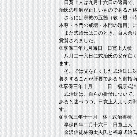
日寛上人は九月十六日の返書で、
治氏の理解が正しいものであると
さらには宗教の五箇（教・機・時
本尊・本門の戒壇・本門の題目）
また式治氏はこのとき、百人余り
賞賛されました。
②享保三年九月晦日 日寛上人状
八月二十六日に式治氏の父が亡く
ます。
そこでは父を亡くした式治氏に対
養をすることが肝要であると御指
③享保三年十月二十二日 福原式治
式治氏は、自らの折伏について、
あると述べつつ、日寛上人よりの
す。
④享保三年十一月 林・式治書状
享保四年二月十六日 日寛上人 
金沢信徒林源太夫氏と福原式治氏