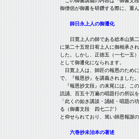
この御書講義の内容は『御書文段
御僧侶が御書を研鑽する際に、重
師日永上人の御遷化
日寛上人の師である総本山第二十
に第二十五世日宥上人に御相承さ
した。しかし、正徳五（一七一五
として御遷化になられます。
日寛上人は、師匠の報恩のために
で、『報恩抄』を講義されました
『報恩抄文段』の末尾には、この
読誦、百五十万遍の唱題行の所以
「此くの如き講談・誦経・唱題の
る（御書文段 四七二㌻）
と仰せられており、篤い師恩報謝
六巻抄未治本の著述