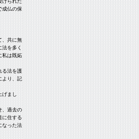
授けられた
で成仏の保
。
て、共に無
に法を多く
に私は既妬
れる法を護
により、記
上げまし
せ、過去の
道に住する
になった法