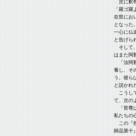
次に釈尊
「羅ゴ羅
在世にお
となった
一心に仏
と告げら
そして、
はまた阿
「汝阿難
養し、そ
う。彼ら
と説かれ
こうして
て、次の
「世尊は
私たちの
この『授
師品第十