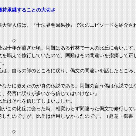
護持承継することの大切さ
大聖人様は、『十法界明因果抄』で次のエピソードを紹介さ
◇
四十年が過ぎた頃、阿難はある竹林で一人の比丘に会います
文を唱えて修行していたので、阿難はその聞違いを指摘して正
た。
は、自らの師のところに戻り、偈文の間違いを話したところ
なたに教えたのが真の仏説である。阿難の言う偈は仏説では
て、発言に誤りが多いから信じてはいけない」
比丘はそれを信じてしまいました。
がこの比丘に会った時、相変わらず間違った偈文で修行して
意したのですが、比丘は信用しなかったのです。（趣意・御書
◇