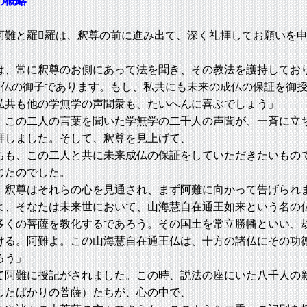
の概略
阿難と羅羅は、釈尊の前に進み出て、深く礼拝してお願いを
、常に釈尊のお側にあって法を聞き、その教法を護持してお
は仏の御子であります。もし、私共にも未来の成仏の保証を御
私共も他の学無学の声聞衆も、たいへんに喜ぶでしょう」
この二人の言葉を聞いた学無学の二千人の声聞が、一斉に立
拝しました。そして、釈尊を見上げて、
も、この二人と共に未来成仏の保証をしていただきたいもの
じたのでした。
釈尊はそれらの心を見通され、まず阿難に向かって告げられ
、そなたは未来世において、山海慧自在通王如来という名の
多くの菩薩を教化するであろう。その国土を常立勝幡といい、
ける。阿難よ。この山海慧自在通王仏は、十方の諸仏にその功
ろう」
阿難に授記がされました。この時、説法の座にいた八千人の
したばかりの菩薩）たちが、心の中で、