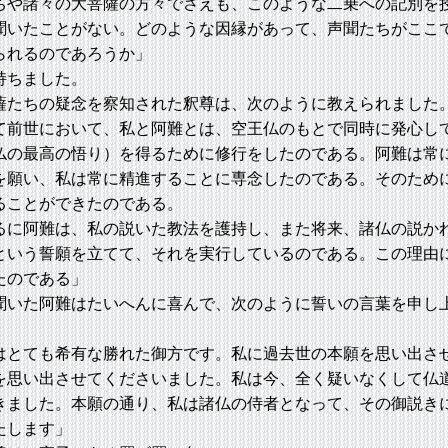
や諸々の大菩薩の方々でさえも、このような二乗への記別を
聞いたことがない。どのような因縁があって、声聞たちがここ
られるのであろうか」
持ちました。
たちの疑念を察知された釈尊は、次のように教えられました
前世において、私と阿難とは、空王仏のもとで同時に発心し
仏の最高の悟り）を得るために修行をしたのである。阿難は常
を願い、私は常に精進することに専念したのである。そのため
ることができたのである。
阿難は、私の説いた教法を護持し、また将来、諸仏の説か
という誓願を立てて、それを実行しているのである。この理由
たのである」
いた阿難はたいへんに喜んで、次のように誓いの言葉を申し
とても希有な勝れた御方です。私に過去世の本願を思い出さ
を思い出させてくださいました。私は今、全く疑いなくして仏
きました。本願の通り、私は諸仏の侍者となって、その御説き
たします」