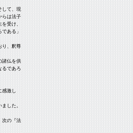
そして、現
からは法子
生を受け、
ろである」
おり、釈尊
の諸仏を供
なるであろ
に感激し
いました。
、次の『法