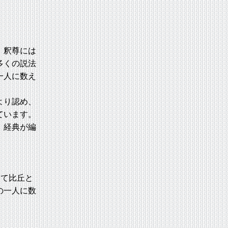
、釈尊には
多くの説法
一人に数え
より認め、
ています。
、経典が編
て比丘と
の一人に数