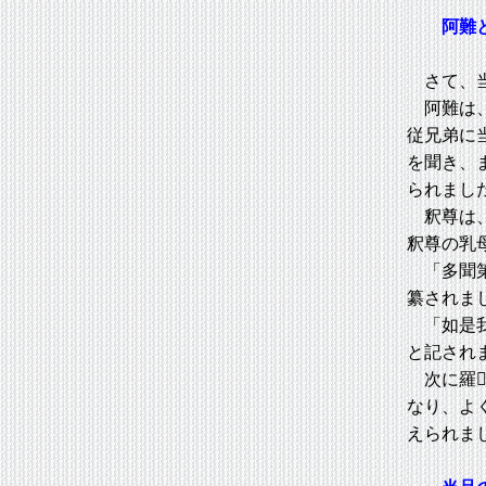
阿難
さて、当
阿難は、
従兄弟に
を聞き、
られまし
釈尊は、
釈尊の乳
「多聞第
纂されま
「如是我
と記され
次に羅
なり、よ
えられま