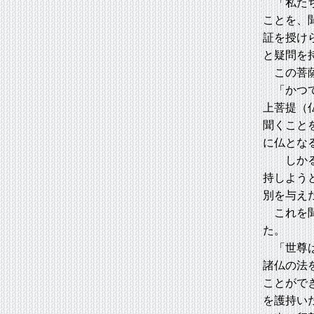
「私たち
ことを、
証を授け
と疑問を
この菩薩
「かつて
上菩提（
聞くこと
に仏とな
しかるに
持しよう
別を与え
これを聞
た。
「世尊は
諸仏の法
ことがで
を護持い