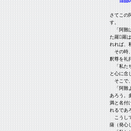
当品
さてこの
す。
「阿難は
た羅羅
れれば、
その時、
釈尊を礼
「私たち
と心に念
そこで、
「阿難よ
あろう。
満と名付
れるであ
こうして
薩（発心