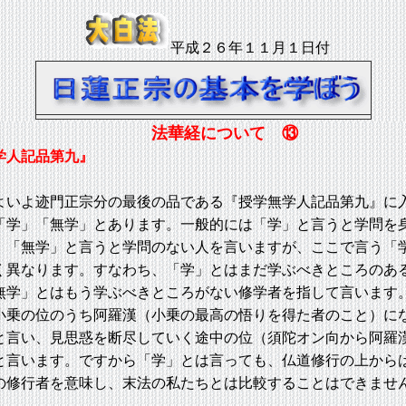
平成２６年１１月１日付
法華経について ⑬
学人記品第九』
よいよ迹門正宗分の最後の品である『授学無学人記品第九』に
学」「無学」とあります。一般的には「学」と言うと学問を
、「無学」と言うと学問のない人を言いますが、ここで言う「
く異なります。すなわち、「学」とはまだ学ぶべきところのあ
無学」とはもう学ぶべきところがない修学者を指して言います
小乗の位のうち阿羅漢（小乗の最高の悟りを得た者のこと）に
と言い、見思惑を断尽していく途中の位（須陀オン向から阿羅
と言います。ですから「学」とは言っても、仏道修行の上から
の修行者を意味し、末法の私たちとは比較することはできませ