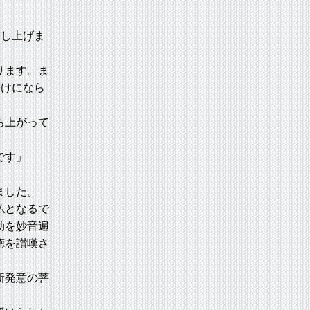
申し上げま
ります。ま
授けになら
ち上がって
です」
ました。
仏となるで
劫を妙音遍
徳を讃嘆さ
新発意の菩