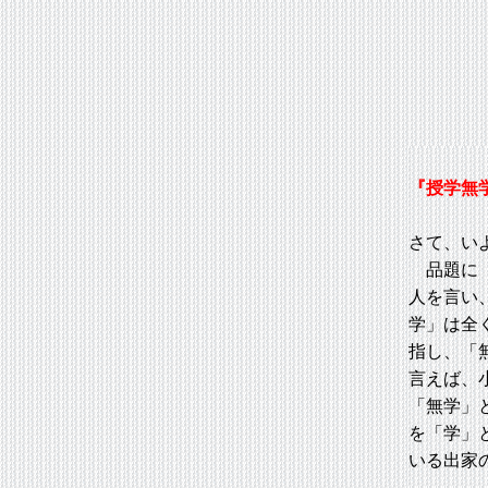
『授学無
さて、い
品題に「
人を言い
学」は全
指し、「
言えば、
「無学」
を「学」
いる出家