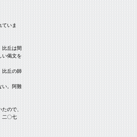
れていま
。比丘は間
しい偈文を
、比丘の師
ない。阿難
いたので、
 二〇七