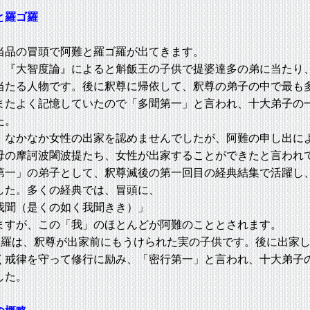
と羅ゴ羅
品の冒頭で阿難と羅ゴ羅が出てきます。
『大智度論』によると斛飯王の子供で提婆達多の弟に当たり
当たる人物です。後に釈尊に帰依して、釈尊の弟子の中で最も
またよく記憶していたので「多聞第一」と言われ、十大弟子の
た。
なかなか女性の出家を認めませんでしたが、阿難の申し出に
母の摩訶波闍波提たち、女性が出家することができたと言われ
一」の弟子として、釈尊滅後の第一回目の経典結集で活躍し
した。多くの経典では、冒頭に、
聞（是くの如く我聞きき）」
ますが、この「我」のほとんどが阿難のこととされます。
羅は、釈尊が出家前にもうけられた実の子供です。後に出家し
く戒律を守って修行に励み、「密行第一」と言われ、十大弟子
した。