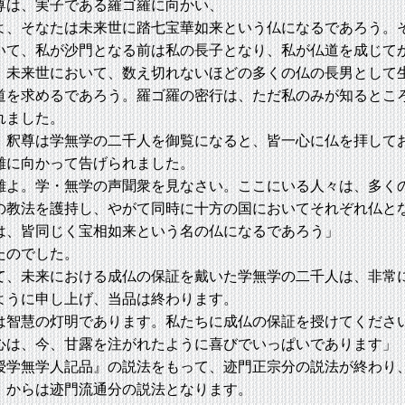
は、実子である羅ゴ羅に向かい、
よ、そなたは未来世に踏七宝華如来という仏になるであろう。
いて、私が沙門となる前は私の長子となり、私が仏道を成じて
。未来世において、数え切れないほどの多くの仏の長男として
道を求めるであろう。羅ゴ羅の密行は、ただ私のみが知るとこ
れました。
釈尊は学無学の二千人を御覧になると、皆一心に仏を拝して
難に向かって告げられました。
よ。学・無学の声聞衆を見なさい。ここにいる人々は、多く
の教法を護持し、やがて同時に十方の国においてそれぞれ仏と
は、皆同じく宝相如来という名の仏になるであろう」
たのでした。
、未来における成仏の保証を戴いた学無学の二千人は、非常
ように申し上げ、当品は終わります。
智慧の灯明であります。私たちに成仏の保証を授けてくださ
心は、今、甘露を注がれたように喜びでいっぱいであります」
学無学人記品』の説法をもって、迹門正宗分の説法が終わり
』からは迹門流通分の説法となります。