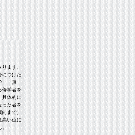
入ります。
身につけた
学」「無
る修学者を
。具体的に
なった者を
漢向まで）
は高い位に
ん。