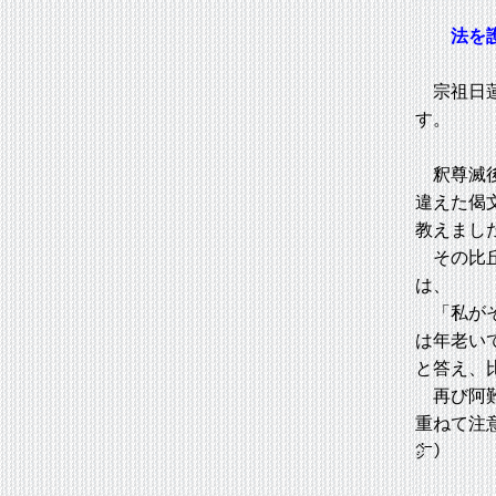
法を
宗祖日蓮
す。
釈尊滅後
違えた偈
教えまし
その比丘
は、
「私がそ
は年老い
と答え、
再び阿難
重ねて注
㌻）