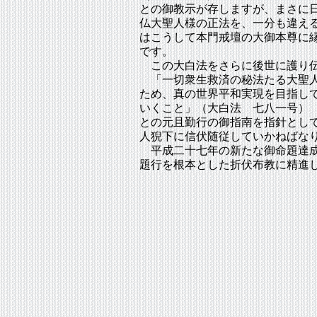
との御教示が存しますが、まさに
仏大聖人様の正法を、一分も違え
はこうして本門戒壇の大御本尊に
です。
この大白法をさらに後世に護り伝
「一切衆生救済の秘法たる大聖人
ため、真の世界平和実現を目指し
いくこと」（大白法 七八一号）
との元且勤行の御指南を指針とし
人猊下に信伏随従していかねばな
平成二十七年の新たな御命題達成
題行を根本とした折伏布教に精進