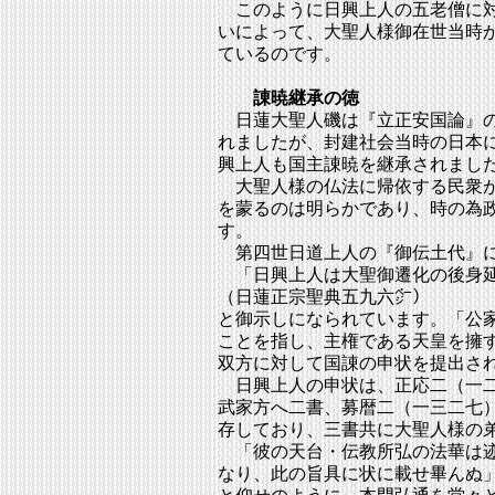
このように日興上人の五老僧に対
いによって、大聖人様御在世当時
ているのです。
諌暁継承の徳
日蓮大聖人磯は『立正安国論』の
れましたが、封建社会当時の日本
興上人も国主諌暁を継承されまし
大聖人様の仏法に帰依する民衆が
を蒙るのは明らかであり、時の為
す。
第四世日道上人の『御伝土代』
「日興上人は大聖御遷化の後身延
（日蓮正宗聖典五九六㌻）
と御示しになられています。「公
ことを指し、主権である天皇を擁
双方に対して国諌の申状を提出さ
日興上人の申状は、正応二（一二
武家方へ二書、募暦二（一三二七
存しており、三書共に大聖人様の
「彼の天台・伝教所弘の法華は迹
なり、此の旨具に状に載せ畢んぬ