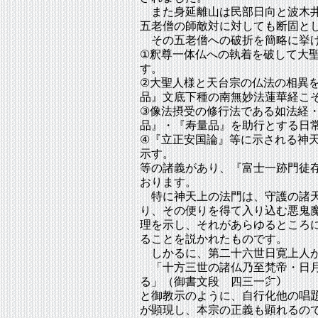
また身延離山は民部日向と波木井
五老僧の師敵対に対しても断固と
その五老僧への破折を簡略に挙
①釈尊一体仏への執着を破して大
す。
②大聖人様と天台宗の仏法の相異
品』文底下種の南無妙法蓮華経こ
③像法摂受の修行法である如法経
品』・『寿量品』を助行とする日
④『立正安国論』等に示される神
示す。
等の諸義があり、『富士一跡門徒
おります。
特に神天上の法門は、守護の諸天
り、その便りを得て入り込む悪鬼
理を示し、それがあらゆるところ
ることを説かれたものです。
しかるに、第二十六世日寛上人が
「十方三世の諸仏乃至梵帝・日月
る」（御書文段 四三一㌻）
と御教示のように、自行化他の唱
が顕現し、本宗の正義も顕れるの