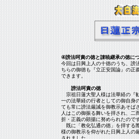
日興上人の御生
④謗法呵責の徳と諌暁継承の徳に
今回は日興上人の十徳のうち、謗
ちらの御徳も『立正安国論』の正
できます。
謗法呵責の徳
宗祖日蓮大聖人様は法華経の『勧
一の法華経の行者としての御自身
ても常に謗法厳誡を御教示あそば
人はこの御振る舞いを拝され、二
折・正義の顕揚に努められたので
既に「教化弘通の徳」を拝する際
様の御教示を仰がれた日興上人の
されました。