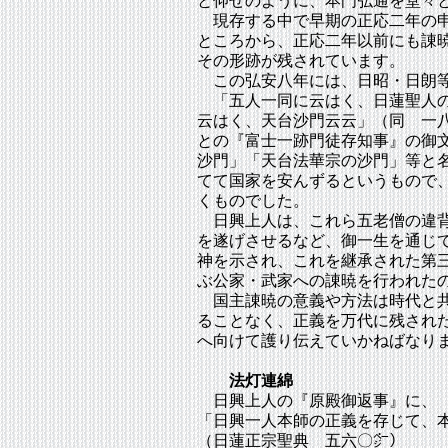
と仰せのように、本門弘通を堂々
現存する中で早期の正応二年の申
ところから、正応二年以前にも諌
その形跡が残されています。
この弘安八年には、日昭・日朗等
「五人一同に云はく、日蓮聖人の
云はく、天台沙門云云」（同 一
との『富士一跡門徒存知事』の御
沙門」「天台法華宗の沙門」等と
てて国家を安んずるというもので
くものでした。
日興上人は、これら五老僧の違背
を遂げさせるなど、御一生を通じ
神を示され、これを継承された第
ぶ公家・武家への諌暁を行われた
国主諌暁の意義や方法は時代と共
ることなく、正義を万代に残され
へ向けて護り伝えていかねばなり
法灯連綿
日興上人の『原殿御返事』に、
「日興一人本師の正義を存じて、
（日蓮正宗聖典 五六〇㌻）