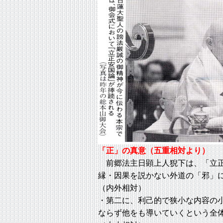
「正」の真意（五重相対より）
前郷法主日顕上人猊下は、「立正
縁・因果を説かない外道の「邪」
（内外相対）
・第二に、利己的で狭小な内容の
ならず他をも導いていくという全