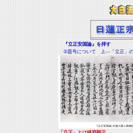
『立正安国論』を拝す
②題号について 上―「立正」の
「立正」とは破邪顕正