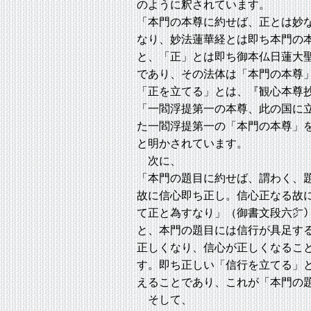
のように釈されています。
「本門の本尊に約せば、正とは妙
なり、妙法蓮華経とは即ち本門の
と、「正」とは即ち御本仏日蓮大
であり、その法体は「本門の本尊
「正を立てる」とは、『観心本尊
「一閻浮提第一の本尊、此の国に
た一閻浮提第一の「本門の本尊」
と明かされています。
次に、
「本門の題目に約せば、謂わく、
故に信心即ち正し。信心正なる故
て正と為すなり」（御書文段六㌻
と、本門の題目には信行が具足す
正しくなり、信心が正しくなるこ
す。即ち正しい「信行を立てる」
えることであり、これが「本門の
そして、