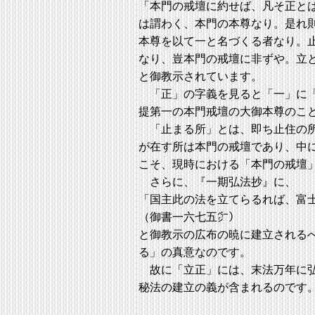
「本門の戒壇に約せば、凡そ正と
は謂わく、本門の本尊なり。是れ
本尊を以て一と名づくる者なり。
なり、豈本門の戒壇に非ずや。立
と御教示されています。
「正」の字義を見ると「一」に「
提第一の本門戒壇の大御本尊のこ
「止まる所」とは、即ち止住の所
が在す所は本門の戒壇であり、中
こそ、現時における「本門の戒壇
さらに、『一期弘法抄』に、
「国主此の法を立てらるれば、富
（御書一六七五㌻）
と御教示の広布の暁に建立される
る」の真意なのです。
故に「立正」には、末法万年に弘
秘法の建立の義が含まれるのです