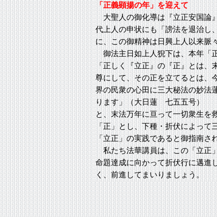
「正義顕揚の年」を迎えて
大聖人の御化導は『立正安国論』
代上人の申状にも「謗法を退治し
に、この御精神は日興上人以来脈
御法主日如上人猊下は、本年「正
「正しく『立正』の『正』とは、
尊にして、その正を立てるとは、
界の民衆の心田に三大秘法の妙法
ります」（大日蓮 七五五号）
と、末法万年に亘って一切衆生を
「正」とし、下種・折伏によって
「立正」の実践であると御指南さ
私たち法華講員は、この「立正」
命題達成に向かって折伏行に邁進
く、前進してまいりましょう。