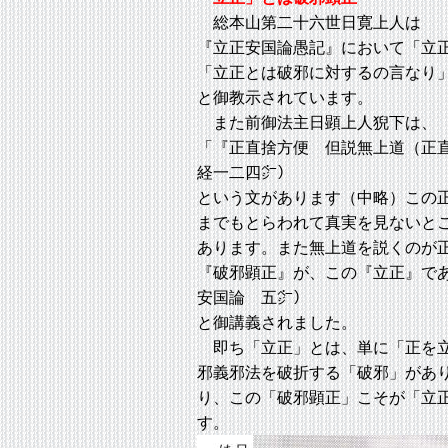
総本山第二十六世日寛上人は
『立正安国論愚記』において「立
「立正とは破邪に対するの言なり
と御教示されています。
また前御法主日顕上人猊下は、
「『正直捨方便 但説無上道（正
経一二四㌻）
という文があります（中略）この
までもとらわれて真実を見ないと
あります。また無上道を説くのが
『破邪顕正』が、この『立正』で
安国論 五㌻）
と御講義されました。
即ち「立正」とは、単に「正を立
邪義邪法を破折する「破邪」があ
り、この「破邪顕正」こそが「立
す。