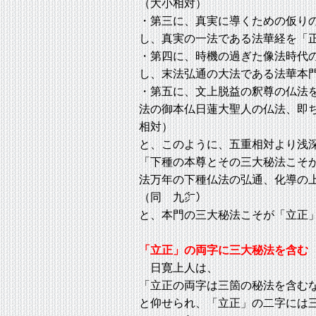
（大小相対）
・第三に、真実に導くための仮り
し、真実の一法である法華経を「
・第四に、時機の過ぎた像法時代
し、末法弘通の大法である法華本
・第五に、文上脱益の釈尊の仏法
法の御本仏日蓮大聖人の仏法、即
相対）
と、このように、五重相対より浅
「下種の本尊とその三大秘法こそ
法万年の下種仏法の弘通、化導の
（同 九㌻）
と、本門の三大秘法こそが「立正
「立正」の両字に三大秘法を含む
日寛上人は、
「立正の両字は三箇の秘法を含む
と仰せられ、「立正」の二字には