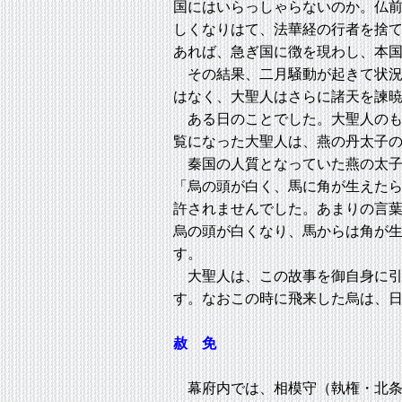
国にはいらっしゃらないのか。仏
しくなりはて、法華経の行者を捨
あれば、急ぎ国に徴を現わし、本
その結果、二月騒動が起きて状況
はなく、大聖人はさらに諸天を諫
ある日のことでした。大聖人のも
覧になった大聖人は、燕の丹太子
秦国の人質となっていた燕の太子
「烏の頭が白く、馬に角が生えた
許されませんでした。あまりの言
烏の頭が白くなり、馬からは角が
す。
大聖人は、この故事を御自身に引
す。なおこの時に飛来した烏は、
赦 免
幕府内では、相模守（執権・北条