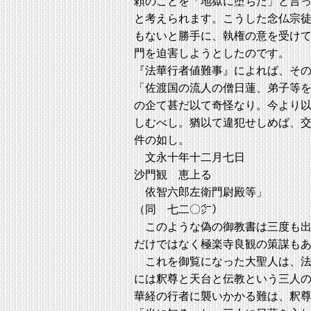
頼のことを「地獄に堕ちた」と言
と考えられます。こうした念仏宗
もないと勝手に、執権の意を受け
門を迫害しようとしたのです。
『法華行者値難事』によれば、そ
「佐渡国の流人の僧日蓮、弟子等
の企て甚だ以て奇怪なり。今より
しむべし。猶以て違犯せしめば、
件の如し。
文永十年十二月七日
沙門観 恵上る
依智六郎左衛門尉殿等」
（同 七二〇㌻）
このような偽の御教書は三度も出
だけではなく極楽寺良観の策謀も
これを御覧になった大聖人は、法
には釈尊と天台と伝教という三人
華経の行者に襲いかかる難は、釈