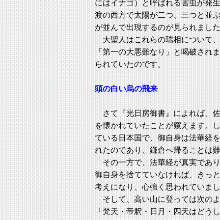
にはイナゴ）と呼ばれる害虫が発
渡の西方で太陽が二つ、三つと並
が並んで出現するのが見られまし
大聖人はこれらの瑞相について、
「第一の大悪難なり」と喝破され
られていたのです。
頭の白い烏の飛来
さて『光日房御書』によれば、佐
を懐かれていたことが窺えます。
ている日本国で、御自身は法華経
れたのであり、鎌倉へ帰ることは
その一方で、法華経が真実であり
御自身を捨てていなければ、きっ
考えになり、心強く思われていま
そして、高い山に登っては次のよ
「梵天・帝釈・日月・四天はどう