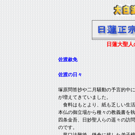
日蓮大聖人
佐渡赦免
佐渡の日々
塚原問答抄や二月騒動の予言的中
が増えてきていました。
食料はもとより、紙も乏しい生活
本仏の御立場から種々の教義書を
四条金吾、日妙聖人らの遥々の訪
のです。
竜口法難後、鎌倉に残した弟子檀