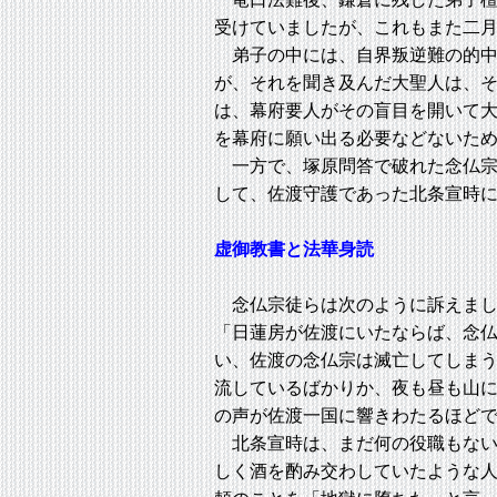
受けていましたが、これもまた二
弟子の中には、自界叛逆難の的中
が、それを聞き及んだ大聖人は、
は、幕府要人がその盲目を開いて
を幕府に願い出る必要などないた
一方で、塚原問答で破れた念仏宗
して、佐渡守護であった北条宣時
虚御教書と法華身読
念仏宗徒らは次のように訴えまし
「日蓮房が佐渡にいたならば、念
い、佐渡の念仏宗は滅亡してしま
流しているばかりか、夜も昼も山
の声が佐渡一国に響きわたるほど
北条宣時は、まだ何の役職もない
しく酒を酌み交わしていたような