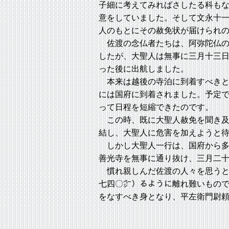
子細に考えてみればさしたる科も
意をしていました。そして文永十
人のもとにその赦免状が届けられ
佐渡の念仏者たちは、阿弥陀仏の
したが、大聖人は無事に三月十三
った後に出航しました。
本来は越後の寺泊に到着すべきと
には国府に到着されました。予定
って日程を短縮できたのです。
この時、既に大聖人赦免を聞き及
結し、大聖人に危害を加えようと
しかし大聖人一行は、国府から多
善光寺を無事に通り抜け、三月二
慣れ親しんだ佐渡の人々を思うと
七四〇㌻）るように離れ難いもの
をなすべき身となり、平左衛門尉