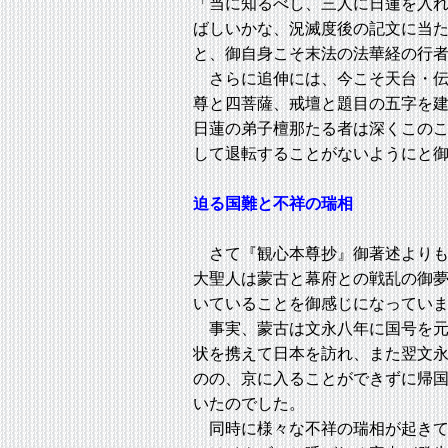
「当に知るべし、三人に日蓮を入
ばしいかな、況滅度後の記文に当
と、御自身こそ末法の法華経の行
さらに追伸には、今こそ天台・伝
尊と四菩薩、戒壇と題目の五字を
日蓮の弟子檀那たる者は深くこの
して退転することがないようにと
迫る国難と不祥の瑞相
さて『観心本尊抄』御著述よりも
大聖人は蒙古と幕府との戦乱の御
いていることを御感じになってい
事実、蒙古は文永八年に国号を元
状を携えて日本を訪れ、また翌文
のの、京に入ることができずに帰
いたのでした。
同時に様々な不祥の瑞相が起きて