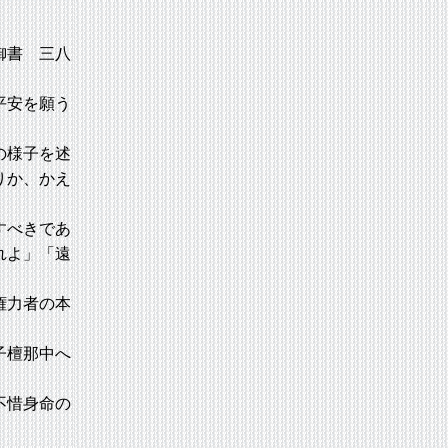
御書 三八
平安を願う
の様子を述
りか、かえ
すべきであ
れよ」「遠
権力者の本
子檀那中へ
不惜身命の