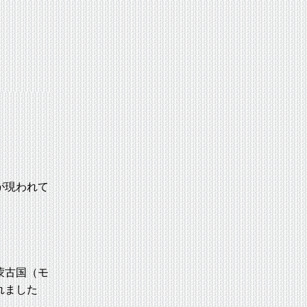
が現われて
蒙古国（モ
れました