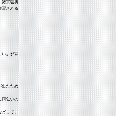
、諸宗破折
書写される
よいよ邪宗
が出たため
に雨乞いの
などして、