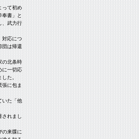
よって初め
帝奉書」と
し、武力行
、対応につ
節団は帰還
家の北条時
めに一切応
ました。
緊張に包ま
ていた「他
著されまし
びの来牒に