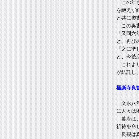
この年も
を絶えず
と共に奧
この奥
「又同六
と、再び
「之に準
と、今後
これより
が結託し
極楽寺良
文永八年
に人々は
幕府は、
祈祷を命
良観は真