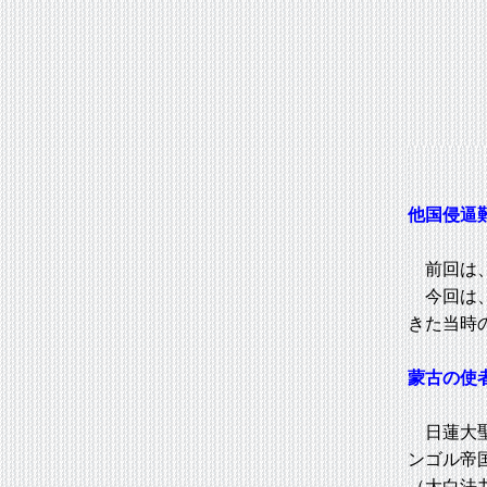
他国侵逼
前回は、
今回は、
きた当時
蒙古の使
日蓮大聖
ンゴル帝
（大白法