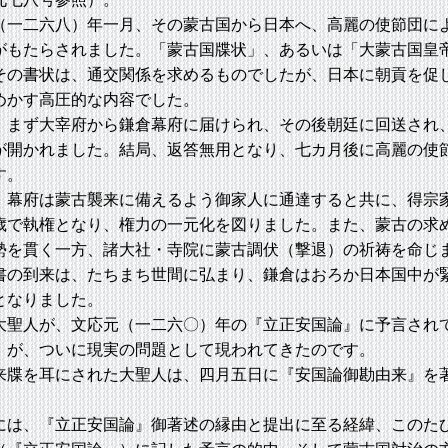
一二六八）年一月、その蒙古国から日本へ、高麗の使節団に
がもたらされました。「蒙古国牒状」、あるいは「大蒙古国皇
その書状は、通交関係を求めるものでしたが、日本に朝貢を促
めかす高圧的な内容でした。
まず大宰府から鎌倉幕府に届けられ、その後朝廷に回送され
が開かれました。結局、返答無用となり、七カ月後に高麗の使
す。
幕府は蒙古襲来に備えるよう御家人に通達すると共に、得宗
歳で執権となり、権力の一元化を図りました。また、蒙古の求
勢を貫く一方、諸大社・寺院に蒙古調伏（撃退）の祈祷を命じ
の到来は、たちまち世間に弘まり、鎌倉はおろか日本国中が
となりました。
聖人が、文応元（一二六〇）年の『立正安国論』に予言され
」が、ついに現実の問題として現われてきたのです。
牒を耳にされた大聖人は、四月五日に『安国論御勘由来』を
は、『立正安国論』御著述の縁由と提出に至る経緯、このた