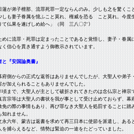
、
日蓮が弟子檀那、流罪死罪一定ならんのみ。少しも之を驚くこ
少しも妻子眷属を憶ふこと莫れ、権威を恐るゝこと莫れ。今度
りて仏果を遂げしめ給へ」（同 三八〇㌻）
めに流罪・死罪は定まったことであると覚悟し、妻子・眷属
なく信心を貫き通すよう御教示されています。
者と『安国論奥書』
府側からの正式な返答はありませんでしたが、大聖人や弟子
害が加えられることもありませんでした。
頃まで、大聖人が主として破折されてきたのは念仏宗と禅宗
真言宗等は大聖人の書状を我が事として受け止めておらず、幕
赦免の際の事情もあり、再び罪なき大聖人を処罰することに踏
も知れません。
永六年、蒙古は返書を求めて再三日本に使節を派遣し、ある
人を捕らえるなど、情勢は緊迫の一途をたどっていました。