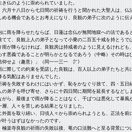
生き仏のように崇められていました。
六月十八日から七日間の祈祷を行うと聞かれた大聖人は、仏
しめる機会であるとお考えになり、良観の弟子に次のように伝
内に雨を降らせたならば、日蓮は念仏が無間地獄への法である
捨てて、良観上人の弟子となって小乗の二百五十戒を持とうで
り雨が降らなければ、良観房は持戒者のように見えるけれども
わす悪義であることが明らかとなるであろう（中略）その時は
信仰せよ（趣意）」（同一一三一 ㌻）
に際しての約束を受諾した良観は、百人以上の弟子たちと共
降る気配はありませんでした。
祷を失敗するわけにはいかず、恥をかなぐり捨て、四・五日
人の弟子を呼び寄せ、さらに十四日間に期間を延長するなどし
がら、最後まで雨が降ることはなく、干ばつは悪化して暴風
一層、人々を苦しめる結果となりました。
外面を取り繕い、日頃人々から崇められようとも、正法を前
が叶うはずはなかったのです。
極楽寺良観の祈雨の失敗以後、竜の口法難へと至る背景につ