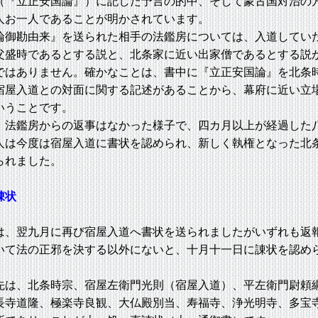
（『立正安国論』）に記した予言の的中、そして蒙古国対治の
人お一人であることが明かされています。
御勘由来』を送られた相手の法鑑房については、入道してい
父盛時であるとする説と、北条家に近い出家僧であるとする説
ではありません。確かなことは、書中に『立正安国論』を北条
宿屋入道との対面に関する記述があることから、幕府に近い立
いうことです。
法鑑房からの返事はなかった様子で、四カ月以上が経過した
人は今度は宿屋入道に書状を認められ、新しく執権となった北
られました。
諌状
、翌九月に再び宿屋入道へ書状を送られましたがいずれも返
いて法の正邪を決する以外にないと、十月十一日に諌状を認め
は、北条時宗、宿屋左衛門光則（宿屋入道）、平左衛門尉頼
長寺道隆、極楽寺良観、大仏殿別当、寿福寺、浄光明寺、多宝