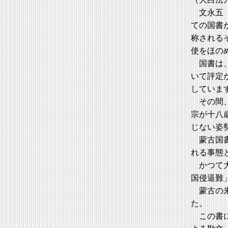
文永五（
ての国書
称される
使をほの
国書は、
いて評定
していま
その間、
宗が十八
じない姿
蒙古国書
れる事態
かつて大
国侵逼難
蒙古の来
た。
この書に