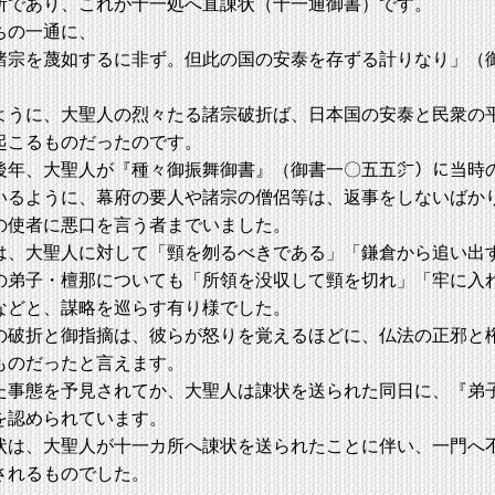
所であり、これが十一処へ直諌状（十一通御書）です。
の一通に、
諸宗を蔑如するに非ず。但此の国の安泰を存ずる計りなり」（
ように、大聖人の烈々たる諸宗破折ば、日本国の安泰と民衆の
起こるものだったのです。
年、大聖人が『種々御振舞御書』（御書一〇五五㌻）に当時
いるように、幕府の要人や諸宗の僧侶等は、返事をしないばか
の使者に悪口を言う者までいました。
、大聖人に対して「頸を刎るべきである」「鎌倉から追い出
の弟子・檀那についても「所領を没収して頸を切れ」「牢に入
などと、謀略を巡らす有り様でした。
破折と御指摘は、彼らが怒りを覚えるほどに、仏法の正邪と
ものだったと言えます。
事態を予見されてか、大聖人は諌状を送られた同日に、『弟
を認められています。
は、大聖人が十一カ所へ諌状を送られたことに伴い、一門へ
されるものでした。