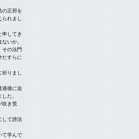
法の正邪を
えられまし
と申してき
はないか。
、その法門
ひたすらに
に祈りまし
経過後に迫
ました。
が吹き荒
にして謗法
いて学んで