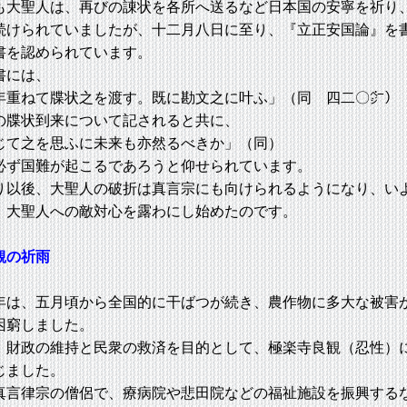
大聖人は、再びの諌状を各所へ送るなど日本国の安寧を祈り
続けられていましたが、十二月八日に至り、『立正安国論』を
書を認められています。
書には、
年重ねて牒状之を渡す。既に勘文之に叶ふ」（同 四二〇㌻）
の牒状到来について記されると共に、
じて之を思ふに未来も亦然るべきか」（同）
必ず国難が起こるであろうと仰せられています。
以後、大聖人の破折は真言宗にも向けられるようになり、い
、大聖人への敵対心を露わにし始めたのです。
観の祈雨
は、五月頃から全国的に干ばつが続き、農作物に多大な被害
困窮しました。
財政の維持と民衆の救済を目的として、極楽寺良観（忍性）
じました。
言律宗の僧侶で、療病院や悲田院などの福祉施設を振興する