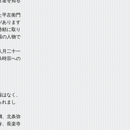
方途を知る
た平左衛門
があります
時頼に取り
場の人物で
八月二十一
条時宗への
報はなく、
られまし
綱、北条弥
寺、長楽寺