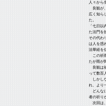
人々から
良観が、
広く知ら
た。
「七日以
た法門を
その代わ
は人を惑
法華経を
この祈雨
たが雨が
良観は祈
って数百
しかしな
れ、より
どんなに
者の祈り
次回は、