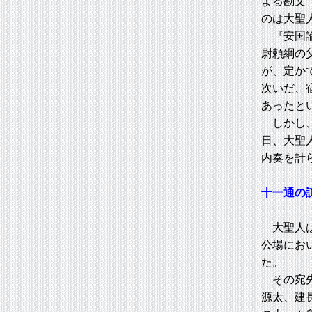
よる勘文
のは大聖
『安国論
尉頼綱の
が、定か
次いだ、
あったと
しかし、
日、大聖
内奏を計
十一通の
大聖人は
公場にお
た。
その宛先
源太、建