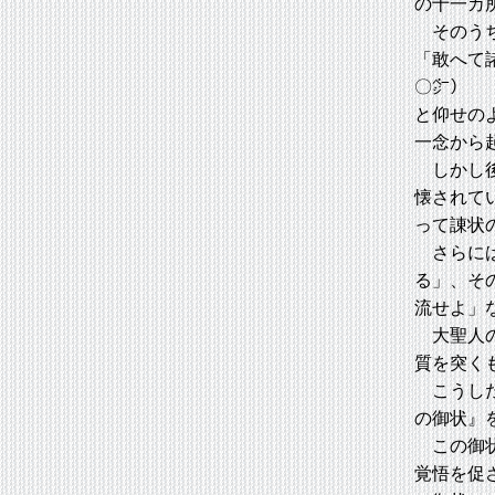
の十一カ
そのうち
「敢へて
〇㌻）
と仰せの
一念から
しかし後
懐されて
って諌状
さらには
る」、そ
流せよ」
大聖人の
質を突く
こうした
の御状』
この御状
覚悟を促