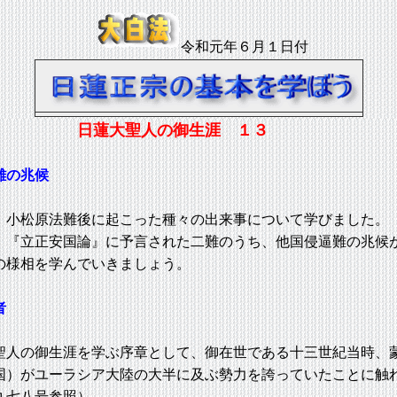
令和元年６月１日付
日蓮大聖人の御生涯 １３
難の兆候
小松原法難後に起こった種々の出来事について学びました。
『立正安国論』に予言された二難のうち、他国侵逼難の兆候
の様相を学んでいきましょう。
者
人の御生涯を学ぶ序章として、御在世である十三世紀当時、
国）がユーラシア大陸の大半に及ぶ勢力を誇っていたことに触
九七八号参照）。