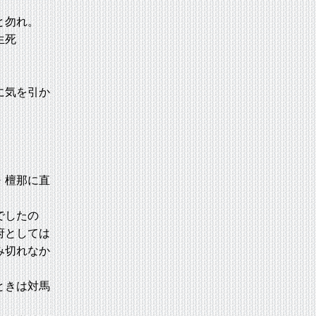
と勿れ。
生死
に気を引か
・檀那に直
でしたの
府としては
み切れなか
ときは対馬