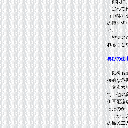
御状に
「定めて
（中略）
の縛を切
と。
妙法のた
れること
再びの使
以後も幕
接的な危
文永六年
で、他の
伊豆配流
ったのか
しかし文
の島民二