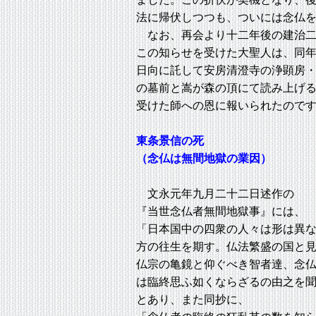
法に帰伏しつつも、ついには念仏
なお、再会より十二年後の建治二
この知らせを受けた大聖人は、同
日向に託して安房清澄寺の浄顕房
の墓前と嵩が森の頂にて読み上げ
受けた師への恩に報いられたので
東条景信の死
（念仏は無間地獄の業因）
文永元年九月二十二日述作の
『当世念仏者無間地獄事』には、
「日本国中の四衆の人々は形は異
方の往生を期す。仏法繁盛の国と
仏宗の亀鏡と仰ぐべき智者達、念
は臨終思ふ如くならざるの由之を
とあり、また同抄に、