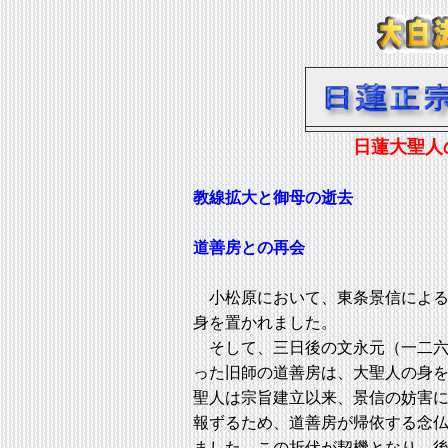
日蓮大聖人
教線拡大と御母の逝去
道善房との再会
小松原において、東条景信による
身を置かれました。
そして、三日後の文永元（一二六
った旧師の道善房は、大聖人の身
聖人は宗旨建立以来、景信の妨害
報ずるため、道善房が帰依する念
ました。この折伏が契機となり、