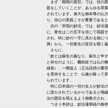
まず「能唱の題目」では、信の題
題をしていくことが、あらゆる罪
されています。偉大な御本尊の仏
り、信心の実践こそが重要である
次の「所唱の妙法」では、妙法蓮
に、衆生はこの五字を信じて唱題
され、特に妙の一字に具わる徳に
満）から、一切衆生の盲目を開く
さらに、
「妙とは蘇生の義なり。蘇生と申
と仰せのように、爾前経では仏の
縁覚）、一闡提人（正法誹謗の重
を受持することで、仏種が蘇って
られています。
特に日本国の一切の女人が妙法の
に誑かされているからであると喝
法の題目を唱えるよう御教示され
つまり本抄は、妙法蓮華経の御本