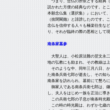
つまり、念仏の所依とする経典（
説かれた方便の経典なのです。と
本願念仏集（選択集）』において
（捨閉閣抛）と誹謗したのです。
念仏を信仰する人々も極楽往生な
り、それが臨終の際の悪相として
南条家墓参
大聖人は、小松原法難の翌文永二
地の弘教にも励まれ、その教線は
そのような中、同年三月八日、か
た南条兵衛七郎が逝去し、その知
南条家を訪れられ、墓前にて懇ろ
御家人である南条兵衛七郎は、鎌
し、夫人をはじめ一族を正法に導
この兵衛七郎の子息が南条時光殿
この時の時光殿は、わずか七歳の