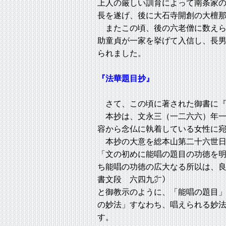
上人の厳しい訓育によって南条家
長を遂げ、後に大石寺開創の大檀
またこの頃、後の六老僧に数えら
助童貞が一家を挙げて入信し、長
られました。
『法華題目抄』
さて、この頃に著された御書に『
本抄は、文永三（一二六六）年一
容から念仏に執着している女性に
本抄の大意を総本山第二十六世日
「文の初めに能唱の題目の功徳を
ち能唱の功徳の広大なる所以は、
書文段 六四九㌻）
と御教示のように、「能唱の題目
の妙法」すなわち、唱えられる妙
す。