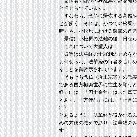
「念仏者の臨終の狂乱其の数を知
と仰せられています。
すなわち、念仏に帰依する高僧や
とが多く、それは、かつての松葉
時）や、小松原における襲撃の首
景信は小松原の法難の後、日なら
これについて大聖人は、
「彼等は法華経の十羅刹のせめを
と仰せられ、法華経の行者を苦し
ることを御教示されています。
そもそも念仏（浄土宗等）の教義
である西方極楽世界に往生を願う
経』には、「四十余年には未だ真
とあり、『方便品』には、「正直
㌻）
とあるように、法華経が説かれる
めの方便の教えであり、法華経の
す。