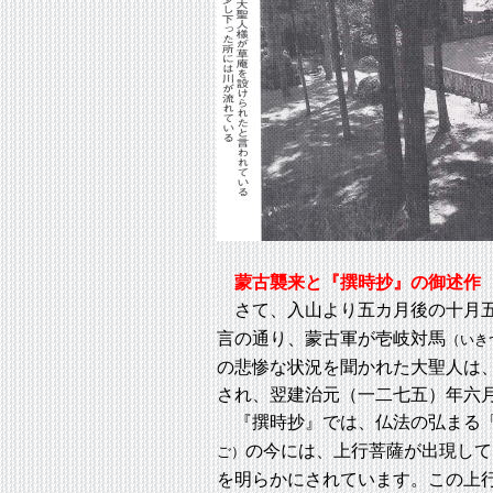
蒙古襲来と『撰時抄』の御述作
さて、入山より五カ月後の十月五
言の通り、蒙古軍が壱岐対馬
（いき
の悲惨な状況を聞かれた大聖人は
され、翌建治元（一二七五）年六
『撰時抄』では、仏法の弘まる「
の今には、上行菩薩が出現して
ご）
を明らかにされています。この上