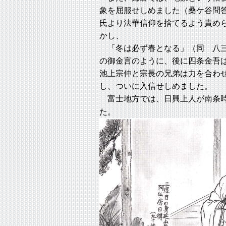
象を屈服せしめました（桑ケ谷問
氏より法華信仰を捨てるよう責め
かし、
「冬は必ず春となる」（同 八
の御金言のように、後に四条金吾
池上宗仲と宗長の兄弟は力を合わ
し、ついに入信せしめました。
富士地方では、日興上人が南条
た。