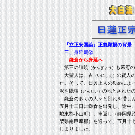
『立正安国論』正義顕揚の背景
三、身延期②
鎌倉から身延へ
第三の諌暁
も幕府の
（かんぎょう）
大聖人は、古
の賢人
（いにしえ）
た。そして、日興上人の勧めによ
沢を隠栖
の地とされた
（いんせい）
鎌倉の多くの人々と別れを惜しん
五月十二日に鎌倉を出発し、途中
駿東郡小山町）、車返し（静岡県
梨県南巨摩郡）を通って、五月十
じまりました。