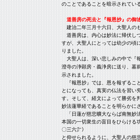
のことであることを暗示されてい
道善房の死去と『報恩抄』の御
建治二年三月十六日、大聖人のも
道善房は、内心は妙法に帰伏しつ
すが、大聖人にとっては幼少の頃
りました。
大聖人は、深い悲しみの中で『報
澄寺の浄顕房・義浄房に送り、墓
示されました。
『報恩抄』では、恩を報ずること
とになっても、真実の仏法を習い
す。そして、経文によって勝劣を
妙法蓮華経であることを明らかに
「日蓮が慈悲曠大ならば南無妙法
本国の一切衆生の盲目をひらける
〇三六㌻）
と仰せられるように、大聖人の慈