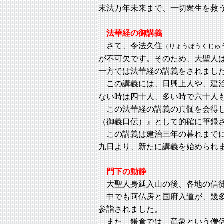
末法万年未来まで、一切衆生を救
法華経の御講義
さて、令法久住
（りょうぼうくじゅ
が不可欠です。そのため、大聖人
一方では法華経の講義をされまし
この講義には、日興上人や、建治
ない時は四十人、多い時で六十人
この法華経の講義の真髄を会得し
（御義口伝）』として的確に筆録
この講義は建治三年の暮れまでに
九日より、新たに講義を始められ
門下の動静
大聖人身延入山の後、各地の信徒
中でも阿仏房と国府入道が、幾多
参詣されました。
また、鎌倉では、竜象という僧侶