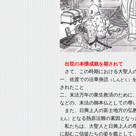
出世の本懐成就を期されて
さて、この時期における大聖人
一、佐渡での法華身読
（しんどく）
されたこと
二、末法万年の衆生救済のために
などの、末法の御本仏としての尊
また、日興上人の富士地方の弘教
となる熱原法難の素因となっ
えん）
私たちは、大聖人と日興上人の尊
に励むご信徒たちの姿を鑑として