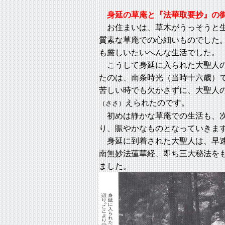
身延の草庵と『法華取要抄』の
お住まいは、草木がうっそうと生
質素な草庵での心細いものでした
も厳しいたいへんな生活でした。
こうして身延に入られた大聖人の
たのは、南条時光（当時十六歳）
苦しい時でも欠かさずに、大聖人
えられたのです。
（ささ）
初めは静かな草庵での生活も、次
り、賑やかなものとなっていきま
身延に到着された大聖人は、早速
南無妙法蓮華経、即ち三大秘法を
ました。