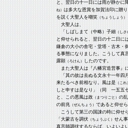
と、翌日の十一日には雨が静かに
は多大な恩賞を加賀法印に贈り
ね）
を説く大聖人を嘲笑
（ちょうしょう）
大聖人は、
「しばしまて（中略）子細
（しさ
と仰せられると、翌日の十二日に
鎌倉の大小の舎宅・堂塔・古木・
る事態になりました。こうして真
露顕
したのです。
（ろけん）
また大聖人は『八幡宮造営事』
「其の故は去ぬる文永十一年四月
来たるべき前相なり。風は是
（これ
しと申すは是なり」（同 一五五
と、この悪風は政
の乱
（まつりごと）
の前兆
であると仰せら
（ぜんちょう）
こうして第三の国諌の時に仰せ
「大蒙古を調伏
せん事
（ちょうぶく）
真言師調伏するならば、いよいよ