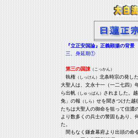
『立正安国論』正義顕揚の背景
三、身延期①
第三の国諌
（こっかん）
執権
北条時宗の発し
（しっけん）
大聖人は、文永十一（一二七四）
ら出帆
されました。越
（しゅっぱん）
免」の報
せを聞きつけた越
（しら）
たちは大聖人の御命を狙って信濃
より数多くの兵士の警固もあり、
た。
間もなく鎌倉幕府より出頭の命令