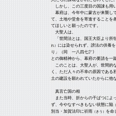
しかし、この三度目の国諌も用い
幕府は、今年中に蒙古が来襲して
て、土地や堂舎を寄進することを
てほしいと願ったのです。
大聖人は、
「世間法とは、国王大臣より所領
には染せられず、謗法の供養を
れ）
り」（同 一八四七㌻）
との御精神から、幕府の要請を一
このことは、大聖人が、世間的な
く、ただ人々の不幸の原因である
土の建設を願われていたからに他
真言亡国の相
また当時、折からの干ばつによ
ず、今やなすべきもない状態に陥
別当・加賀法印に祈雨
を命
（きう）