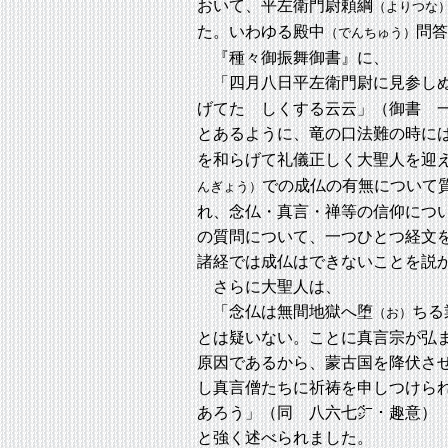
おいて、平左衛門尉頼綱
（よりつな
た。いわゆる殿中
問答
（でんちゅう）
『種々御振舞御書』に、
「四月八日平左衛門尉に見参しぬ
げてたゞしくする云云」（御書 
とあるように、竜の口法難の時に
を和らげて礼儀正しく大聖人を迎
での成仏の有無について
んぎょう）
れ、念仏・真言・禅等の信仰につ
の質問について、一つひとつ経文
諸経では成仏はできないことを説
さらに大聖人は、
「念仏は無間地獄へ堕
ちる
（お）
とは疑いない。ことに真言宗が弘
原因であるから、蒙古国を降伏さ
し真言僧たちに祈祷を申しつけら
あろう」（同 八六七㌻・趣意）
と強く述べられました。