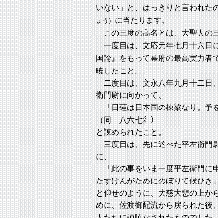
いない」と、はっきりと言われた
に当たります。
ょう）
この三度の高名とは、大聖人の三
一度目は、文応元年七月十六日
国論』をもって幕府の最高実力者
暁したこと。
二度目は、文永八年九月十二日、
衛門尉に向かって、
「日蓮は日本国の棟梁なり。予を
（同 八六七㌻）
と諌められたこと。
三度目は、先に述べた平左衛門尉
に、
「此の事をいま一度平左衛門に申
たすけんがためにのぼりて候ひき
と仰せのように、大慈大悲の上か
めに、佐渡御配流から戻られた後
人たちに諌暁なされたものでした