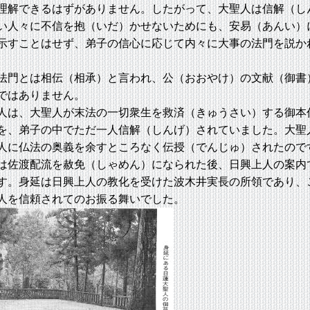
理解できるはずがありません。したがって、大聖人は信解（し
い人々に不信を抱（いだ）かせないためにも、安易（あんい）
示すことはせず、弟子の信心に応じて内々に大事の法門を説か
門とは相伝（相承）と言われ、公（おおやけ）の文献（御書
ではありません。
は、大聖人が末法の一切衆生を救済（きゅうさい）する御本
を、弟子の中でただ一人信解（しんげ）されていました。大聖
人に仏法の奥義を余すところなく伝授（でんじゅ）されたので
佐渡配流を赦免（しゃめん）になられた後、日興上人の案内
す。身延は日興上人の教化を受けた波木井実長の所領であり、
人を信頼されてのお振る舞いでした。