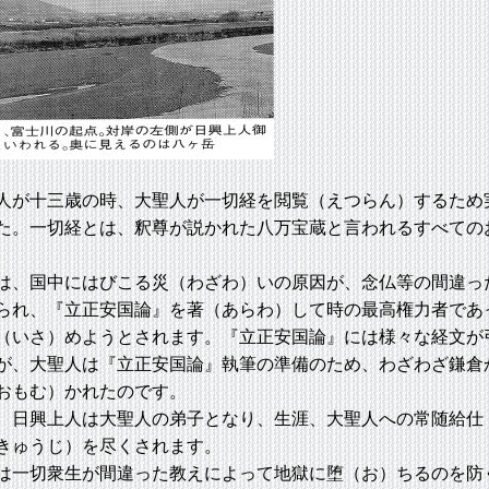
が十三歳の時、大聖人が一切経を閲覧（えつらん）するため
た。一切経とは、釈尊が説かれた八万宝蔵と言われるすべての
、国中にはびこる災（わざわ）いの原因が、念仏等の間違っ
られ、『立正安国論』を著（あらわ）して時の最高権力者であ
（いさ）めようとされます。『立正安国論』には様々な経文が
が、大聖人は『立正安国論』執筆の準備のため、わざわざ鎌倉
おもむ）かれたのです。
日興上人は大聖人の弟子となり、生涯、大聖人への常随給仕
きゅうじ）を尽くされます。
一切衆生が間違った教えによって地獄に堕（お）ちるのを防