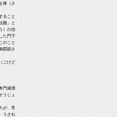
を捧（さ
すること
法難」と
う）の信
した門下
このこと
御図顕さ
（ごけど
本門戒壇
そうじょ
人が、常
）うされ