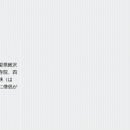
梨県鰍沢
寺院、四
挟（は
に僧侶が