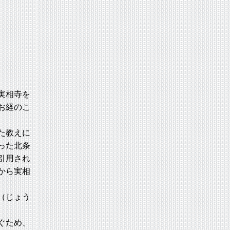
実相寺を
お経のこ
た教えに
った北条
引用され
から実相
（じょう
ぐため、