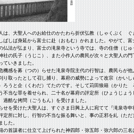
は、大聖人へのお給仕のかたわら折伏弘教（しゃくぶく ぐ
しばしば身延から富士に赴（おもむ）かれました。やがて、富
の仏法が弘まり、富士の滝泉寺という寺では、寺の住僧（じゅ
神社の氏子（うじこ）、また小作人の農民が次々と大聖人の門
っていきました。
機感を募（つの）らせた滝泉寺院主代の行智は、農民らが他
刈り取ったとして召し捕り、幕府の威勢によって改宗（かいし
）ろうと企（くわだ）てたのです。そして苅田狼籍（かりた 
う不当な罪を着せられ、二十名が幕府の評定所（ひょうじょう
、過酷な拷問（ごうもん）を受けました。
せを受けた大聖人は、すぐさま日興上人に宛てて『滝泉寺申
評定所に対し、行智の不当な振る舞いと、事の正邪を糺（ただ
ました。
の首謀者に仕立て上げられた神四郎・弥五郎・弥六郎の三名