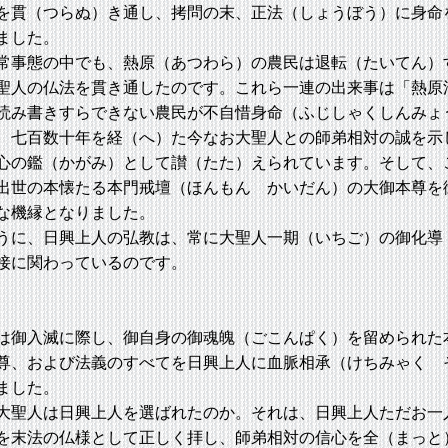
を貫（つらぬ）き通し、拷問の末、正法（しょうぼう）に身命
ました。
事態の中でも、熱原（あつわら）の農民は退転（たいてん）
聖人の仏法を貫き通したのです。これら一連の出来事は「熱原
読み書きすらできない農民が不自惜身命（ふじしゃくしんみょ
、七百数十年を経（へ）た今なお大聖人との師弟相対の誠を示
心の鑑（かがみ）として讃（たた）えられています。そして、
出世の本懐たる本門戒壇（ほんもん かいだん）の大御本尊を
な機縁となりました。
に、日興上人の弘教は、常に大聖人一期（いちご）の御化導
接に関わっているのです。
御入滅に際し、御自身の御魂魄（ごこんぱく）を留められた
尊、および法義のすべてを日興上人に血脈相承（けちみゃく 
ました。
聖人は日興上人を選ばれたのか。それは、日興上人ただお一
を末法の仏様として正しく拝し、師弟相対の信心を全（まっと