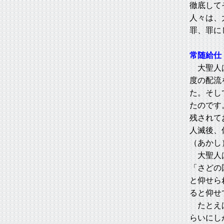
徹底して
人々は、
罪、罪に
常随給仕
大聖人は
度の配流
た。そし
たのです
残されて
人滅後、
（あかし
大聖人
「さどの
と仰せら
ると仰せ
たとえば
らいにし