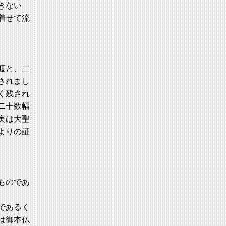
きない
着せて流
渡と、二
されまし
く残され
二十数幅
実は大聖
よりの証
ものであ
であるく
は御本仏