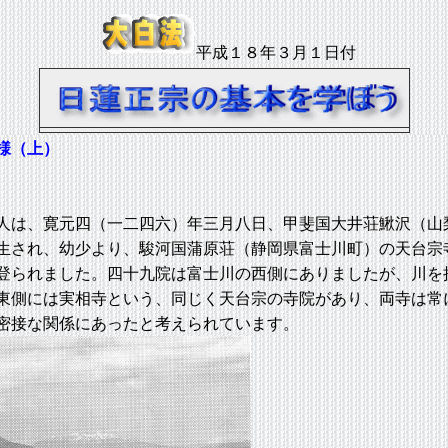
平成１８年３月１日付
様（上）
は、寛元四（一二四六）年三月八日、甲斐国大井荘鰍沢（山
生され、幼少より、駿河国蒲原荘（静岡県富士川町）の天台宗
登られました。四十九院は富士川の西側にありましたが、川を
東側には実相寺という、同じく天台宗の寺院があり、両寺は常
密接な関係にあったと考えられています。