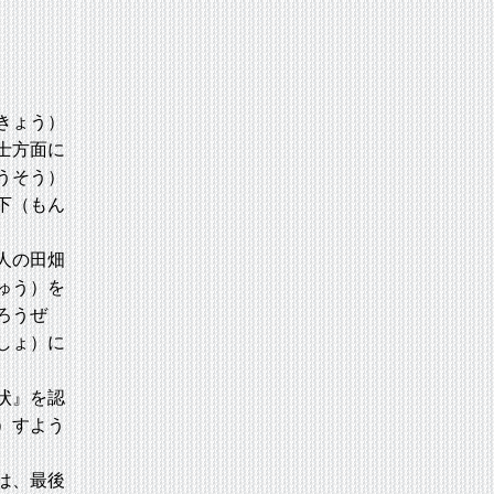
きょう）
士方面に
うそう）
下（もん
人の田畑
ゅう）を
ろうぜ
しょ）に
状』を認
）すよう
は、最後