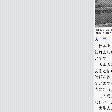
入 門
日興上人
訪れまし
とです。
大聖人は
あると悟
時頼を諌
ています
寺に赴（
この時、
じゅい 
大聖人は