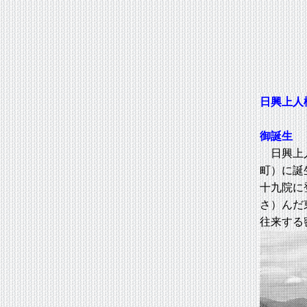
日興上人
御誕生
日興上人
町）に誕
十九院に
さ）んだ
往来する