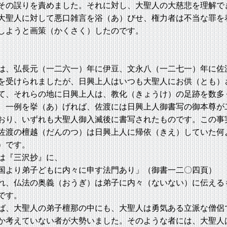
その誤りを責めました。それに対し、大聖人の大慈悲を理解で
大聖人に対して悪口雑言を浴（あ）びせ、権力者は不当な罪を
しようと画策（かくさく）したのです。
、弘長元（一二六一）年に伊豆、文永八（一二七一）年に佐
を受けられましたが、日興上人はいつも大聖人にお供（とも）
て、それらの地に日興上人は、教化（きょうけ）の足跡を数多
。一例を挙（あ）げれば、佐渡には日興上人御書写の御本尊が
おり、いずれも大聖人御入滅後に書写されたものです。この事
佐渡の檀越（だんのつ）は日興上人に帰依（きえ）していた何
）です。
は『三沢抄』に、
国より弟子どもに内々に申す法門あり」（御書一二〇四頁）
れ、仏法の奥義（おうぎ）は弟子に内々（ないない）に伝える
です。
、大聖人の弟子檀那の中にも、大聖人は勇気ある立派な僧侶
か考えていない者が大勢いました。そのような者には、大聖人