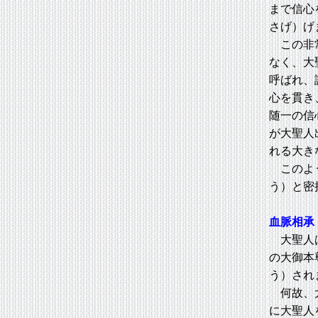
まで信心
さげ）げ
この非常
なく、大
呼ばれ、
心を貫き
随一の信
が大聖人
れる大き
このよう
う）と密
血脈相承
大聖人は
の大御本
う）され
何故、大
に大聖人