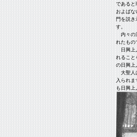
であると
およばな
門を説き
す。
内々の法
れたもの
日興上人
れること
の日興上
大聖人は
入られま
も日興上