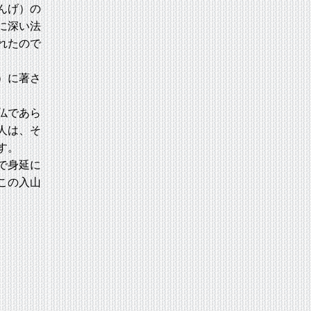
んげ）の
に深い法
れたので
）に著さ
仏であら
人は、そ
す。
で身延に
この入山