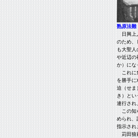
熟原法難
日興上人
のため、
も大聖人
や近辺の
か）にな
これに危
を勝手に
迫（せま
き）とい
連行され
この知ら
められ、
指示され
苅田狼籍