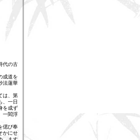
時代の古
。
の成道を
妙法蓮華
ては、第
も、一日
身を成ず
、一閻浮
。
を偲び奉
そかにせ
め、ます