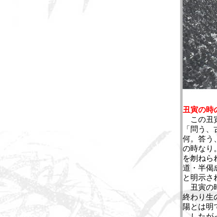
丑寅の時
この丑寅
「問う、
何。答う
の時なり
を刎ねら
道・半偈
と明示さ
丑寅の時
終わり生
陽とは明
したがっ