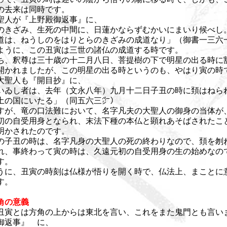
の去来は同時です。
人が『上野殿御返事』に、
のきざみ、生死の中間に、日蓮かならずむかいにまいり候べし
道は、ねうしのをはりとらのきざみの成道なり」（御書一三六
ように、この丑寅は三世の諸仏の成道する時です。
、釈尊は三十歳の十二月八日、菩提樹の下で明星の出る時に
開かれましたが、この明星の出る時というのも、やはり寅の時
聖人も『開目抄』に、
いゐし者は、去年（文永八年）九月十二日子丑の時に頚はねら
土の国にいたる」（同五六三㌻）
すが、竜の口法難において、名字凡夫の大聖人の御身の当体が
初の自受用身となられ、末法下種の本仏と顕れあそばされたこ
明かされたのです。
子丑の時は、名字凡身の大聖人の死の終わりなので、頚を刎
れ、事終わって寅の時は、久遠元初の自受用身の生の始めなの
す。
に、丑寅の時刻は仏様が悟りを開く時で、仏法上、まことに
す。
角の意義
寅とは方角の上からは東北を言い、これをまた鬼門とも言い
御返事』 に、