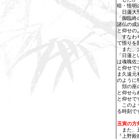
暗・悟明
日蓮大聖
「御臨終
諸仏の成
と仰せの
すなわち
て悟りを
また、大
「日蓮と
は魂魄佐
と仰せで
ま久遠元
のように
頚の座の
と仰せら
と仰せで
このよう
る時刻で
丑寅の方
また、丑
『上野殿