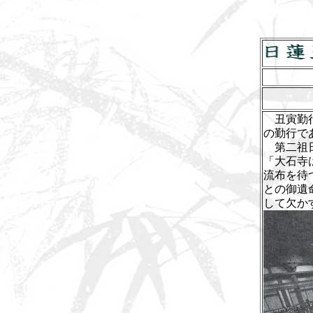
丑寅勤行
の勤行で
第二祖
「大石寺
流布を待
との御遺
して欠か