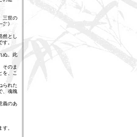
。三世の
一㌻）
豁然とし
です。
れぬ。此
、そのま
とを、こ
ねられた
で、魂魄
意義のあ
ます。