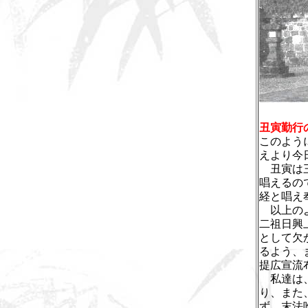
丑寅勤行
このよう
えより今
丑寅は三
唱えるの
経と唱え
以上のよ
二祖日興
として欠
るよう、
提広宣流
私達は、
り、また
ず、末法