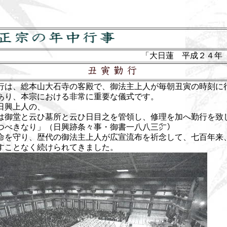
「大日蓮 平成２４年
は、総本山大石寺の客殿で、御法主上人が毎朝丑寅の時刻に
あり、本宗における非常に重要な儀式です。
日興上人の、
は御堂と云ひ墓所と云ひ日目之を管領し、修理を加へ勤行を致
つべきなり」（日興跡条々事・御書一八八三㌻）
命を守り、歴代の御法主上人が広宣流布を祈念して、七百年来
すことなく続けられてきました。