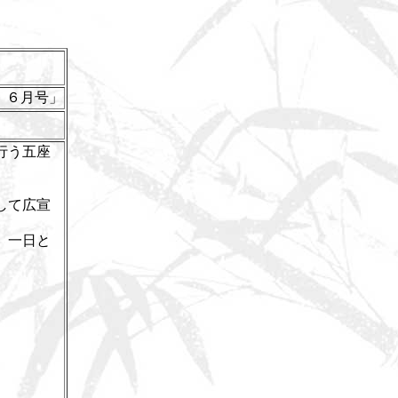
 ６月号」
行う五座
して広宣
、一日と