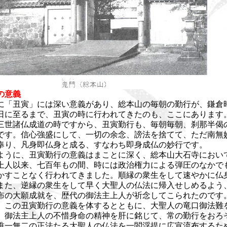
の意義
に「丑寅」には深い意義があり、総本山の毎朝の勤行が、鎌倉
日に至るまで、丑寅の時に行われてきたのも、ここにあります
世諸仏成道の時ですから、丑寅勤行も、毎朝毎朝、刹那半偈
です。信心強盛にして、一切の余念、謗法を捨てて、ただ南無
奉り、凡身即仏身と成る、すなわち即身成仏の妙行です。
うに、丑寅勤行の意義はまことに深く、総本山大石寺におい
上人以来、七百年もの間、時には政治権力による弾圧のなかで
かすことなく行われてきました。順縁の衆生をして速やかに仏
また、逆縁の衆生をして早く大聖人の仏法に帰入せしめるよう
布の大願成就を、歴代の御法主上人が祈念してこられたのです
この丑寅勤行の意義を体するとともに、大聖人の竜口御法難
、御法主上人の不惜身命の精神を肝に銘じて、常の勤行をおろ
唯一無二の正法たる大聖人の仏法を一閻浮提に広宣流布するた