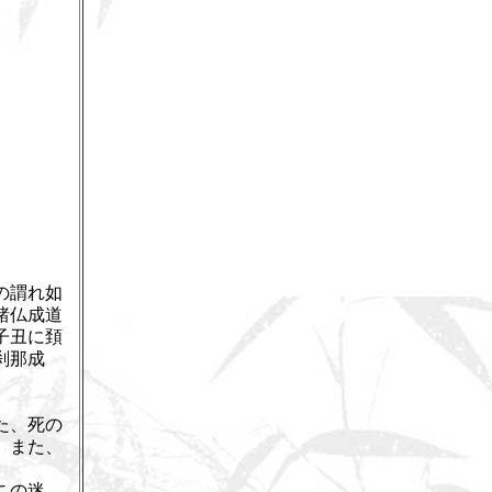
の謂れ如
諸仏成道
子丑に頚
刹那成
た、死の
。また、
この迷