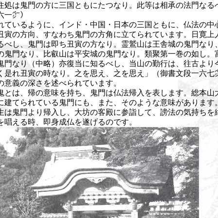
住処は鬼門の方に三国ともにたつなり。此等は相承の法門なる
六一㌻）
れているように、インド・中国・日本の三国ともに、仏法の中
丑寅の方向、すなわち鬼門の方角に立てられています。日寛上
るべし、鬼門は即ち丑寅の方なり。霊鷲山は王舎城の鬼門なり
の鬼門なり、比叡山は平安城の鬼門なり。類聚第一巻の如し。
鬼門なり（中略）亦復当に知るべし、当山の勤行は、往古より
く是れ丑寅の時なり。之を思え、之を思え」（御書文段一六七
の意義の深さを述べられています。
とは、帰の意味を持ち、鬼門は仏法帰入を表します。総本山
に建てられている鬼門にも、また、そのような意味があります
は鬼門より帰入し、大坊の客殿に参詣して、謗法の気持ちを
を唱える時、即身成仏を遂げるのです。