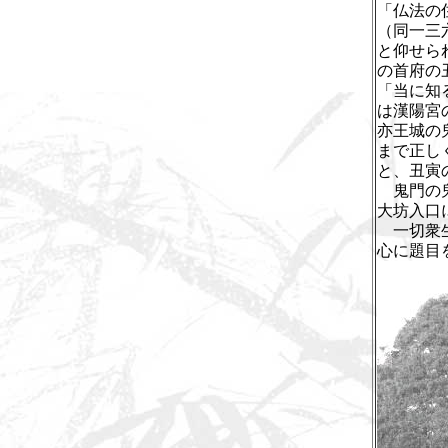
「仏法の
（同一三
と仰せら
の首府の
「当に知
は漢陽宮
亦王城の
まで正し
と、丑寅
鬼門の鬼
大坊入口
一切衆生
心に題目