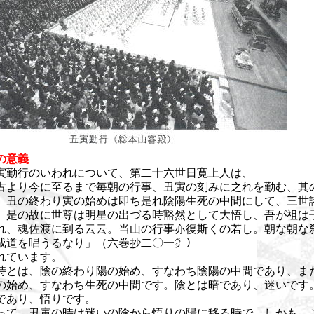
の意義
勤行のいわれについて、第二十六世日寛上人は、
古より今に至るまで毎朝の行事、丑寅の刻みに之れを勤む、其
、丑の終わり寅の始めは即ち是れ陰陽生死の中間にして、三世
。是の故に世尊は明星の出づる時豁然として大悟し、吾が祖は
れ、魂佐渡に到る云云。当山の行事亦復斯くの若し。朝な朝な
成道を唱うるなり」（六巻抄二〇一㌻）
れています。
とは、陰の終わり陽の始め、すなわち陰陽の中間であり、ま
の始め、すなわち生死の中間です。陰とは暗であり、迷いです
であり、悟りです。
て、丑寅の時は迷いの陰から悟りの陽に移る時で、しかも、