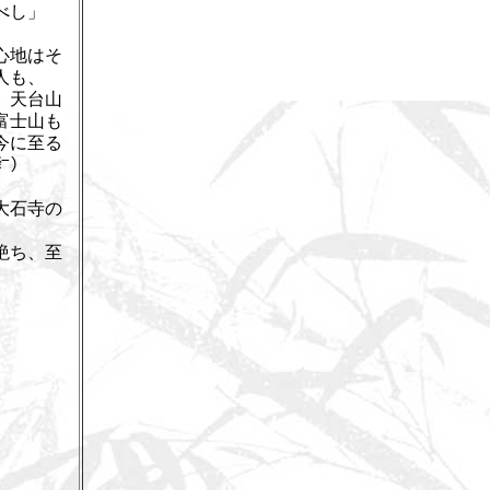
べし」
心地はそ
人も、
、天台山
富士山も
今に至る
㌻）
大石寺の
。
絶ち、至