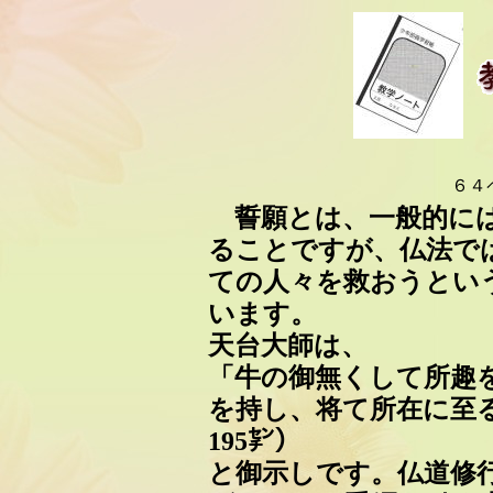
６
誓願とは、一般的には
ることですが、仏法で
ての人々を救おうとい
います。
天台大師は、
「牛の御無くして所趣
を持し、将て所在に至
195㌢）
と御示しです。仏道修