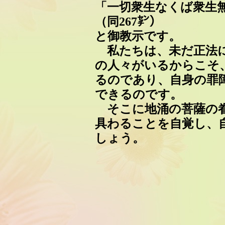
「一切衆生なくば衆生
（同267㌢）
と御教示です。
私たちは、未だ正法に
の人々がいるからこそ
るのであり、自身の罪
できるのです。
そこに地涌の菩薩の眷
具わることを自覚し、
しょう。