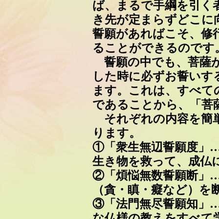
ば、まるで手綱を引く
き先が定まらずどこに
誓願があればこそ、修
ることができるのです
誓願の中でも、菩薩が
した時に必ずお誓いす
ます。これは、すべて
であることから、「菩
それぞれの内容を簡単
ります。
①「衆生無辺誓願度」
生き物を救って、成仏
②「煩悩無数誓願断」
（貪・瞋・癡など）を
③「法門無尽誓願知」
な仏様の教えをすべて