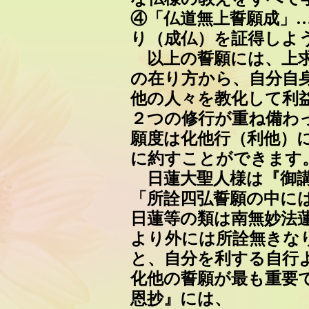
④「仏道無上誓願成」
り（成仏）を証得しよ
以上の誓願には、上求
の在り方から、自分自
他の人々を教化して利
２つの修行が重ね備わ
願度は化他行（利他）
に約すことができます
日蓮大聖人様は『御講
「所詮四弘誓願の中に
日蓮等の類は南無妙法
より外には所詮無きなり
と、自分を利する自行
化他の誓願が最も重要
恩抄』には、