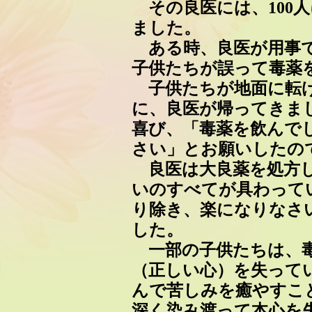
その良医には、100
ました。
ある時、良医が用事で
子供たちが誤って毒薬
子供たちが地面に転げ
に、良医が帰ってきま
喜び、「毒薬を飲んで
さい」とお願いしたの
良医は大良薬を処方し
いのすべてが具わって
り除き、楽になりなさ
した。
一部の子供たちは、毒
（正しい心）を失って
んで苦しみを癒やすこ
深く染み渡って本心を