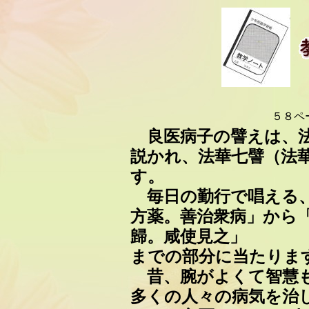
５８
良医病子の譬えは、法
説かれ、法華七譬（法
す。
毎日の勤行で唱える、
方薬。善治衆病」から
歸。咸使見之」
までの部分に当たりま
昔、腕がよくて智慧も
多くの人々の病気を治