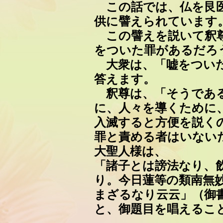
この話では、仏を艮医
供に譬えられています
この譬えを説いて釈尊
をついた罪があるだろ
大衆は、「嘘をついた
答えます。
釈尊は、「そうである
に、人々を導くために
入滅すると方便を説く
罪と責める者はいない
大聖人様は、
「諸子とは謗法なり、
り。今日蓮等の類南無
まざるなり云云」（御書1
と、御題目を唱えるこ