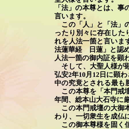
「法」の本尊とは、事
言います。
この「人」と「法」の
ったり別々に存在した
れを人法一箇と言いま
法蓮華経 日蓮」と認
人法一箇の御内証を顕
そして、大聖人様が顕
弘安2年10月12日に
中の究竟とされる最も
この本尊を「本門戒壇
年間、総本山大石寺に
この本門戒壇の大御本
わり、一切衆生を成仏
この御本尊様を固く信