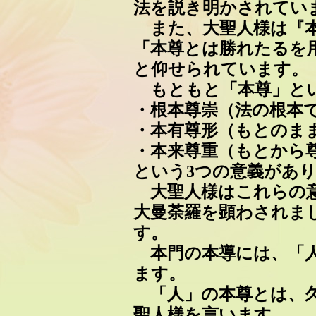
法を説き明かされてい
また、大聖人様は『本
「本尊とは勝れたるを用
と仰せられています。
もともと「本尊」と
・根本尊崇（法の根本
・本有尊形（もとのま
・本来尊重（もとから
という3つの意義があ
大聖人様はこれらの意
大曼荼羅を顕わされま
す。
本門の本導には、「人
ます。
「人」の本尊とは、久
聖人様を言います。