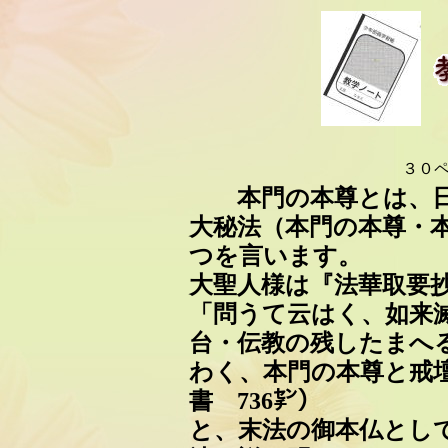
３０
本門の本尊とは、日
大秘法（本門の本尊・
つを言います。
大聖人様は『法華取要
「問うて云はく、如来
台・伝教の残したまへ
わく、本門の本尊と戒
書 736㌢）
と、末法の御本仏とし