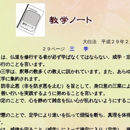
大白法 平成２９年２
２９ページ
三 学
、仏道を修行する者が必ず学ばなくてはならない、戒学・定
修行のことを言います。
三学は、釈尊の数多くの教えに説かれています。また、あら
三学に集約されます。
防非止悪（非を防ぎ悪を止む）を旨として、身口意の三業に
、善い行いを実践するように努めることを言います。
定のことで、心を静めて雑念を払い心が乱れないようにする
慧のことで、定学により迷いを払って煩悩を断ち、真理を体
す。
は、戒律を守ること（戒学）によって禅定に入り（定学）、