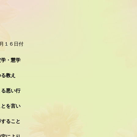
月１６日付
学・慧学
ゆる教え
よる悪い行
ことを言い
得すること
禅定により