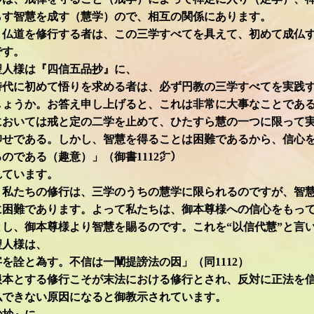
らす智慧を成す（慧学）ので、相互の関係にあります。
仏道を修行する者は、この三学すべてを具えて、初めて成仏
です。
人様は『四信五品抄』に、
時代に初めて悟りを求める者は、必ず円教の三学すべてを実践
しょうか。お答え申し上げると、これは非常に大事なことであ
においては戒と定の二学を止めて、ひたすら慧の一つに限って
仰せである。しかし、智慧を得ることは困難であるから、信心
のである（趣意）」（御書1112㌻）
れています。
私たちの修行は、三学のうちの慧学に限られるのですが、智
に困難であります。よって私たちは、御本尊様への信心をもっ
とし、御本尊様より智慧を賜るのです。これを“以信代慧”と言
人様は、
を詮と為す。不信は一闡提謗法の因」（同1112）
根本とする修行こそが末法における修行とされ、反対に正法を
仏できない原因になると御教示されています。