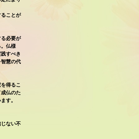
することが
する必要が
る。仏様
実践すべき
を智慧の代
慧を得るこ
て成仏のた
います。
信じない不