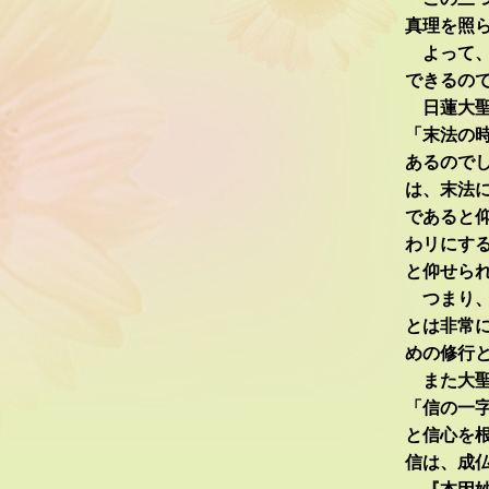
真理を照
よって、
できるの
日蓮大聖
「末法の
あるので
は、末法
であると
わリにする
と仰せら
つまり、
とは非常
めの修行
また大聖
「信の一字
と信心を
信は、成