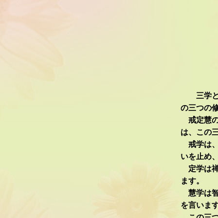
三学とは
の三つの
戒定慧の
は、この
戒学は、
いを止め
定学は禅
ます。
慧学は智
を言いま
この三つ