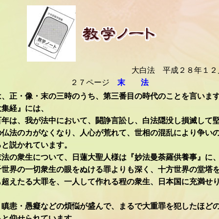
大白法 平成２８年１２
２７ページ
末 法
、正・像・末の三時のうち、第三番目の時代のことを言いま
大集経』には、
百年は、我が法中において、闘諍言訟し、白法隠没し損滅して
の仏法のカがなくなり、人心が荒れて、世相の混乱により争い
ると説かれています。
法の衆生について、日蓮大聖人様は『妙法曼荼羅供養事』に
千世界の一切衆生の眼をぬける罪よりも深く、十方世界の堂塔
も超えたる大罪を、一人して作れる程の衆生、日本国に充満せ
・瞋恚・愚癡などの煩悩が盛んで、まるで大重罪を犯したほど
ると仰せられています。