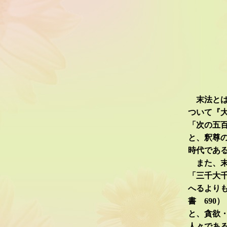
末法とは
ついて『
「次の五
と、釈尊
時代であ
また、末
「三千大
へるより
書 690）
と、貪欲
人々であ