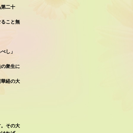
品第二十
むること無
。
るべし」
法の衆生に
蓮華経の大
す。その大