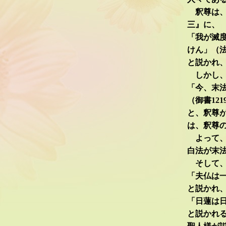
釈尊は、
三』に、
「我が滅
けん」（法
と説かれ
しかし、
「今、末
（御書121
と、釈尊
は、釈尊
よって、
白法が末
そして、
「夫仏は一
と説かれ
「日蓮は日
と説かれ