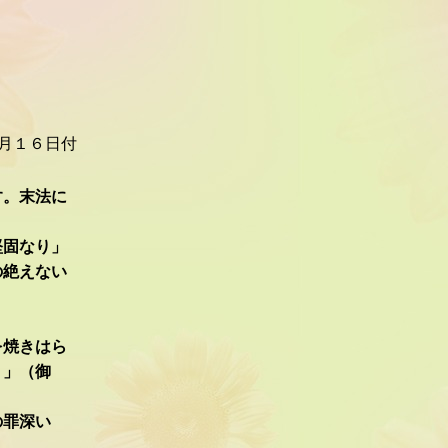
月１６日付
す。末法に
堅固なり」
の絶えない
、
を焼きはら
り」（御
の罪深い