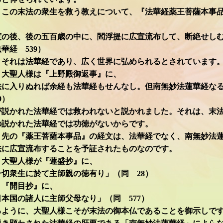
この末法の衆生を救う教えについて、『法華経薬王菩薩本事
度の後、後の五百歳の中に、閻浮提に広宣流布して、断絶せし
華経 539）
、それは法華経であり、広く世界に弘められるとされています
大聖人様は『上野殿御返事』に、
法に入りぬれば余経も法華経もせんなし。但南無妙法蓮華経な
9）
が説かれた法華経では救われないと説かれました。それは、末
の説かれた法華経では功徳がないからです。
先の『薬王菩薩本事品』の経文は、法華経でなく、南無妙法
法に広宣流布することを予証されたものなのです。
大聖人様が『蓮盛抄』に、
切衆生に於て主師親の徳有り」（同 28）
、『開目抄』に、
本国の諸人に主師父母なり」（同 577）
るように、大聖人様こそが末法の御本仏であることを御示しで