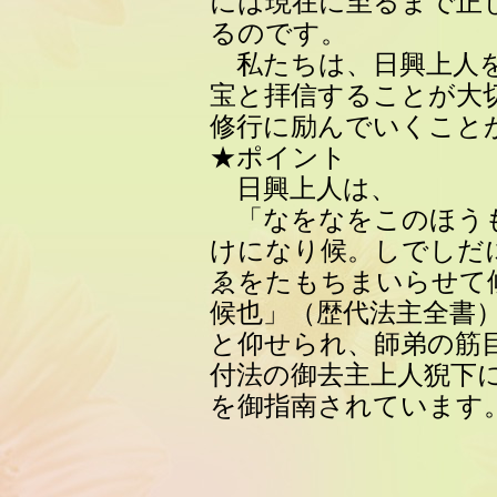
には現在に至るまで正
るのです。
私たちは、日興上人を
宝と拝信することが大
修行に励んでいくこと
★ポイント
日興上人は、
「なをなをこのほう
けになり候。しでしだ
ゑをたもちまいらせて
候也」（歴代法主全書
と仰せられ、師弟の筋
付法の御去主上人猊下
を御指南されています