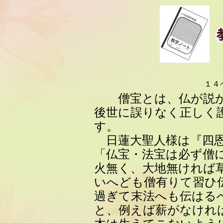
１４
僧宝とは、仏が説か
後世に誤りなく正しく
す。
日蓮大聖人様は『四恩
「仏宝・法宝は必ず僧
火無く、大地無ければ
いへども僧有りて習ひ
過ぎて末法へも伝はる
と、例えば薪がなけれ