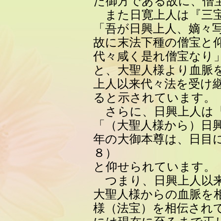
た御方である故に、僧
また日寛上人は『三
「吾が日興上人、嫡々
故に末法下種の僧宝と
代々咸く是れ僧宝なり
と、大聖人様より血脈
上人以来代々法を受け
ると示されています。
さらに、日興上人は『
「（大聖人様から）日
年の大御本尊は、日目
８）
と仰せられています。
つまり、日興上人以来
大聖人様からの血脈を
様（法宝）を相伝され