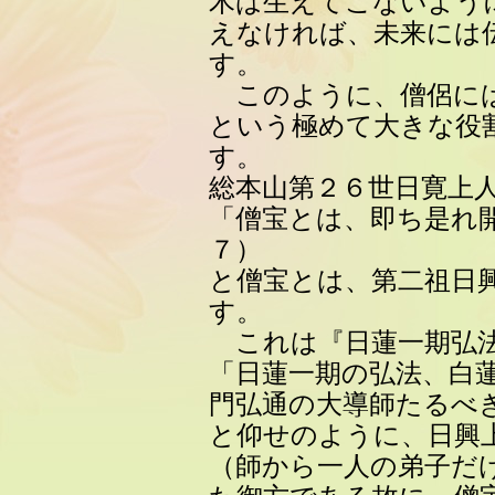
木は生えてこないよう
えなければ、未来には
す。
このように、僧侶には
という極めて大きな役
す。
総本山第２６世日寛上
「僧宝とは、即ち是れ
７）
と僧宝とは、第二祖日
す。
これは『日蓮一期弘法
「日蓮一期の弘法、白
門弘通の大導師たるべ
と仰せのように、日興
（師から一人の弟子だ