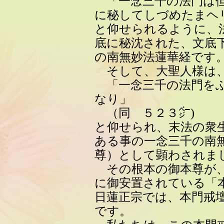
「一念三千の法門は但
に秘してしづめたまヘ
と仰せられるように、
底に秘沈された、文底
の南無妙法蓮華経です
そして、大聖人様は、
「一念三千の法門をふ
なり」
（同 ５２３㌻)
と仰せられ、末法の衆
ある事の一念三千の南
尊）として顕わされま
その根本の御本尊が、
に御安置されている「
日蓮正宗では、本門戒
です。