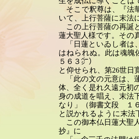
生を成仏に導くことは
そこで釈尊は、『法華
いて、上行菩薩に末法
この上行菩薩の再誕と
蓮大聖人様です。その
「日蓮といゐし者は、
はねられぬ。此は魂魄
５６３㌻）
と仰せられ、第26世日
「此の文の元意は、蓮
体、全く是れ久遠元初
身の成道を唱え、末法
なり」（御書文段 １６
と説かれるように末法
この御本仏日蓮大聖人
抄』に