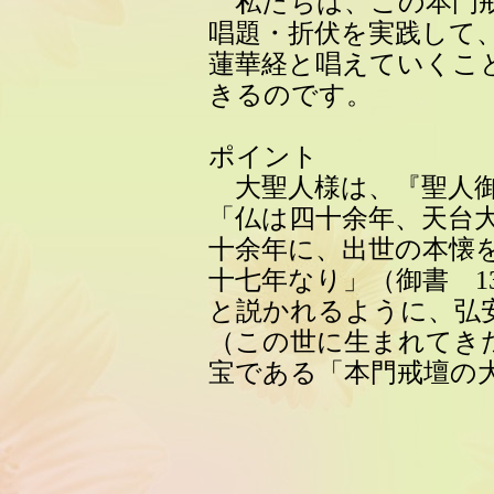
私たちは、この本門戒
唱題・折伏を実践して
蓮華経と唱えていくこ
きるのです。
ポイント
大聖人様は、『聖人御
「仏は四十余年、天台
十余年に、出世の本懐
十七年なり」（御書 13
と説かれるように、弘安
（この世に生まれてき
宝である「本門戒壇の