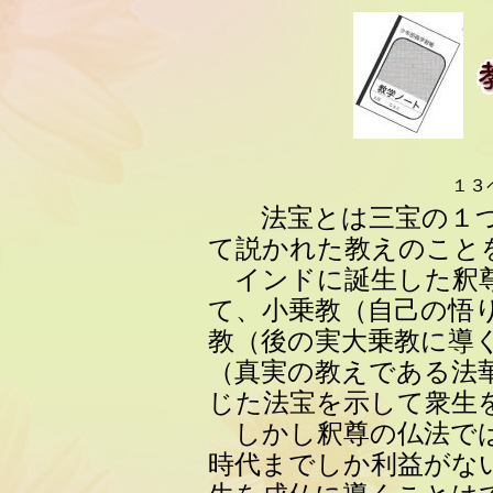
１３
法宝とは三宝の１つ
て説かれた教えのこと
インドに誕生した釈尊
て、小乗教（自己の悟
教（後の実大乗教に導
（真実の教えである法
じた法宝を示して衆生
しかし釈尊の仏法では
時代までしか利益がな