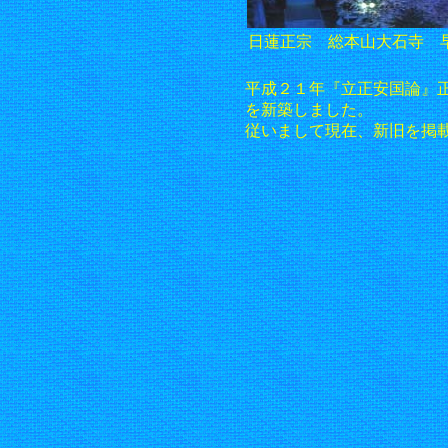
日蓮正宗 総本山大石寺 
平成２１年『立正安国論』
を新築しました。
従いまして現在、新旧を掲