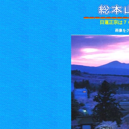
日蓮正宗は７
画像を